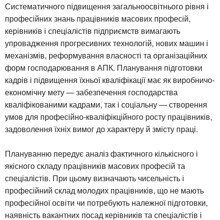
Систематичного підвищення загальноосвітнього рівня і
професійних знань працівників масових професій,
керівників і спеціалістів підприємств вимагають
упровадження прогресивних технологій, нових машин і
механізмів, реформування власності та організаційних
форм господарювання в АПК. Планування підготовки
кадрів і підвищення їхньої кваліфікації має як виробничо-
економічну мету — забезпечення господарства
кваліфікованими кадрами, так і соціальну — створення
умов для професійно-кваліфікційного росту працівників,
задоволення їхніх вимог до характеру й змісту праці.
Плануванню передує аналіз фактичного кількісного і
якісного складу працівників масових професій та
спеціалістів. При цьому визначають чисельність і
професійний склад молодих працівників, що не мають
професійної освіти чи потребують належної підготовки,
наявність вакантних посад керівників та спеціалістів і