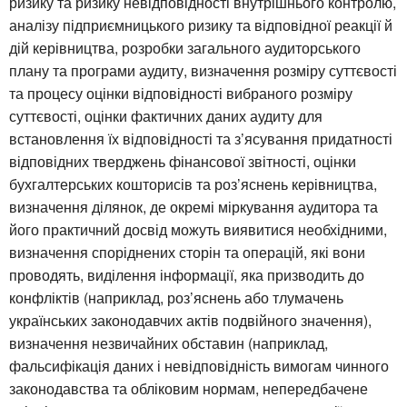
ризику та ризику невідповідності внутрішнього контролю,
аналізу підприємницького ризику та відповідної реакції й
дій керівництва, розробки загального аудиторського
плану та програми аудиту, визначення розміру суттєвості
та процесу оцінки відповідності вибраного розміру
суттєвості, оцінки фактичних даних аудиту для
встановлення їх відповідності та з’ясування придатності
відповідних тверджень фінансової звітності, оцінки
бухгалтерських кошторисів та роз’яснень керівництва,
визначення ділянок, де окремі міркування аудитора та
його практичний досвід можуть виявитися необхідними,
визначення споріднених сторін та операцій, які вони
проводять, виділення інформації, яка призводить до
конфліктів (наприклад, роз’яснень або тлумачень
українських законодавчих актів подвійного значення),
визначення незвичайних обставин (наприклад,
фальсифікація даних і невідповідність вимогам чинного
законодавства та обліковим нормам, непередбачене