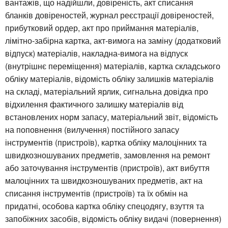
вантажів, що надійшли, довіреність, акт списання
бланків довіреностей, журнал реєстрації довіреностей,
прибутковий ордер, акт про приймання матеріалів,
лімітно-забірна картка, акт-вимога на заміну (додатковий
відпуск) матеріалів, накладна-вимога на відпуск
(внутрішнє переміщення) матеріалів, картка складського
обліку матеріалів, відомість обліку залишків матеріалів
на складі, матеріальний ярлик, сигнальна довідка про
відхилення фактичного залишку матеріалів від
встановлених норм запасу, матеріальний звіт, відомість
на поповнення (вилучення) постійного запасу
інструментів (пристроїв), картка обліку малоцінних та
швидкозношуваних предметів, замовлення на ремонт
або заточування інструментів (пристроїв), акт вибуття
малоцінних та швидкозношуваних предметів, акт на
списання інструментів (пристроїв) та їх обмін на
придатні, особова картка обліку спецодягу, взуття та
запобіжних засобів, відомість обліку видачі (повернення)