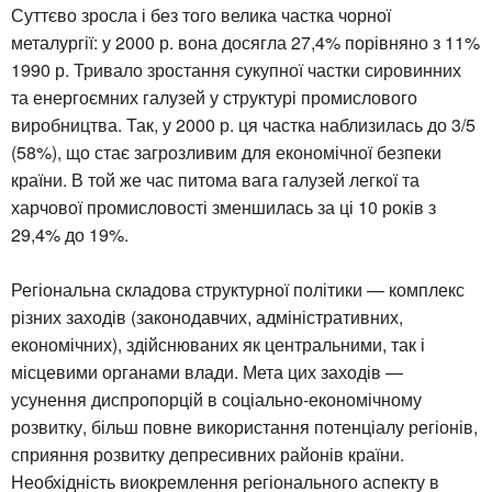
Суттєво зросла і без того велика частка чорної
металургії: у 2000 р. вона досягла 27,4% порівняно з 11%
1990 р. Тривало зростання сукупної частки сировинних
та енергоємних галузей у структурі промислового
виробництва. Так, у 2000 р. ця частка наблизилась до 3/5
(58%), що стає загрозливим для економічної безпеки
країни. В той же час питома вага галузей легкої та
харчової промисловості зменшилась за ці 10 років з
29,4% до 19%.
Регіональна складова структурної політики — комплекс
різних заходів (законодавчих, адміністративних,
економічних), здійснюваних як центральними, так і
місцевими органами влади. Мета цих заходів —
усунення диспропорцій в соціально-економічному
розвитку, більш повне використання потенціалу регіонів,
сприяння розвитку депресивних районів країни.
Необхідність виокремлення регіонального аспекту в