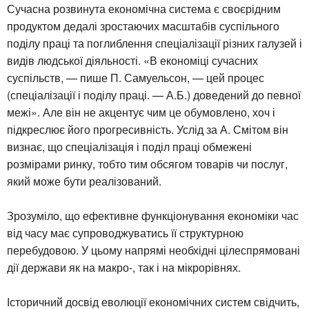
Сучасна розвинута економічна система є своєрідним
продуктом дедалі зростаючих масштабів суспільного
поділу праці та поглиблення спеціалізації різних галузей і
видів людської діяльності. «В економіці сучасних
суспільств, — пише П. Самуельсон, — цей процес
(спеціалізації і поділу праці. — А.Б.) доведений до певної
межі». Але він не акцентує чим це обумовлено, хоч і
підкреслює його прогресивність. Услід за А. Смітом він
визнає, що спеціалізація і поділ праці обмежені
розмірами ринку, тобто тим обсягом товарів чи послуг,
який може бути реалізований.
Зрозуміло, що ефективне функціонування економіки час
від часу має супроводжуватись її структурною
перебудовою. У цьому напрямі необхідні цілеспрямовані
дії держави як на макро-, так і на мікрорівнях.
Історичний досвід еволюції економічних систем свідчить,