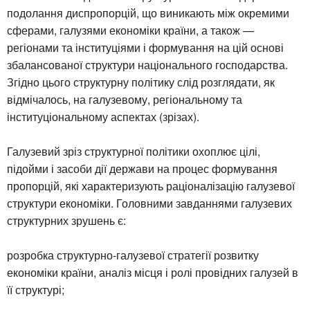
подолання диспропорцій, що виникають між окремими
сферами, галузями економіки країни, а також —
регіонами та інституціями і формування на цій основі
збалансованої структури національного господарства.
Згідно цього структурну політику слід розглядати, як
відмічалось, на галузевому, регіональному та
інституціональному аспектах (зрізах).
Галузевий зріз структурної політики охоплює цілі,
підойми і засоби дії держави на процес формування
пропорцій, які характеризують раціоналізацію галузевої
структури економіки. Головними завданнями галузевих
структурних зрушень є:
розробка структурно-галузевої стратегії розвитку
економіки країни, аналіз місця і ролі провідних галузей в
її структурі;