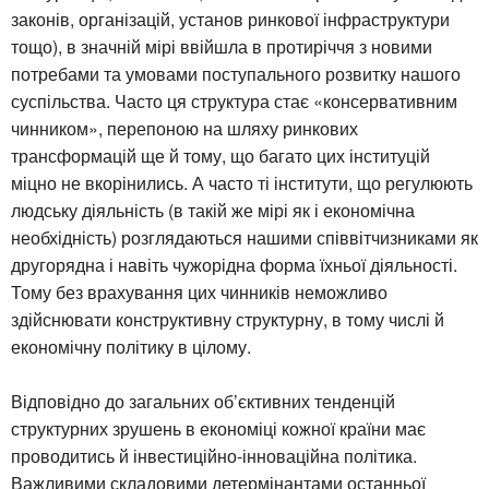
законів, організацій, установ ринкової інфраструктури
тощо), в значній мірі ввійшла в протиріччя з новими
потребами та умовами поступального розвитку нашого
суспільства. Часто ця структура стає «консервативним
чинником», перепоною на шляху ринкових
трансформацій ще й тому, що багато цих інституцій
міцно не вкорінились. А часто ті інститути, що регулюють
людську діяльність (в такій же мірі як і економічна
необхідність) розглядаються нашими співвітчизниками як
другорядна і навіть чужорідна форма їхньої діяльності.
Тому без врахування цих чинників неможливо
здійснювати конструктивну структурну, в тому числі й
економічну політику в цілому.
Відповідно до загальних об’єктивних тенденцій
структурних зрушень в економіці кожної країни має
проводитись й інвестиційно-інноваційна політика.
Важливими складовими детермінантами останньої