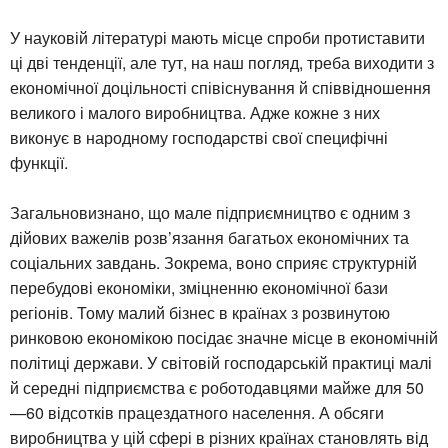
У науковій літературі мають місце спроби протиставити
ці дві тенденції, але тут, на наш погляд, треба виходити з
економічної доцільності співіснування й співвідношення
великого і малого виробництва. Адже кожне з них
виконує в народному господарстві свої специфічні
функції.
Загальновизнано, що мале підприємництво є одним з
дійових важелів розв’язання багатьох економічних та
соціальних завдань. Зокрема, воно сприяє структурній
перебудові економіки, зміцненню економічної бази
регіонів. Тому малий бізнес в країнах з розвинутою
ринковою економікою посідає значне місце в економічній
політиці держави. У світовій господарській практиці малі
й середні підприємства є роботодавцями майже для 50
—60 відсотків працездатного населення. А обсяги
виробництва у цій сфері в різних країнах становлять від