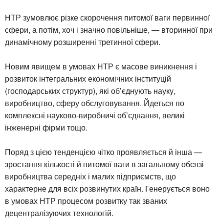
НТР зумовлює різке скорочення питомої ваги первинної
сфери, а потім, хоч і значно повільніше, — вторинної при
динамічному розширенні третинної сфери.
Новим явищем в умовах НТР є масове виникнення і
розвиток інтегральних економічних інституцій
(господарських структур), які об’єднують науку,
виробництво, сферу обслуговування. Йдеться по
комплексні науково-виробничі об’єднання, великі
інженерні фірми тощо.
Поряд з цією тенденцією чітко проявляється й інша —
зростання кількості й питомої ваги в загальному обсязі
виробництва середніх і малих підприємств, що
характерне для всіх розвинутих країн. Генерується воно
в умовах НТР процесом розвитку так званих
децентралізуючих технологій.