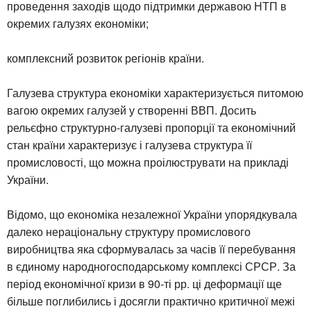
проведення заходів щодо підтримки державою НТП в
окремих галузях економіки;
комплексний розвиток регіонів країни.
Галузева структура економіки характеризується питомою
вагою окремих галузей у створенні ВВП. Досить
рельєфно структурно-галузеві пропорції та економічний
стан країни характеризує і галузева структура її
промисловості, що можна проілюструвати на прикладі
України.
Відомо, що економіка незалежної України упорядкувала
далеко нераціональну структуру промислового
виробництва яка сформувалась за часів її перебування
в єдиному народногосподарському комплексі СРСР. За
період економічної кризи в 90-ті рр. ці деформації ще
більше поглибились і досягли практично критичної межі