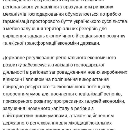
регіонального управління з врахуванням ринкових
механізмів господарювання обумовлюється потребою
гармонізації просторового буття українського суспільства
з метою залучення територіальних резервів для
вирішення завдань економічного й соціального розвитку
та якісної трансформації економіки держави.
Державне регулювання регіонального економічного
розвитку забезпечує активізацію господарської
діяльності в регіонах запровадженням нових виробничих
відносин і впливом на поліпшення використання
природно-ресурсного та економічного потенціалу;
створенням умов для посилення спеціалізації регіонів,
прискореного розвитку прогресивних галузей економіки,
залучення іноземного капіталу в регіони з
найсприятливішими умовами, а також здійсненням
державного регулювання для ліквідації локальних
екологічних криз та створенням належних умов для