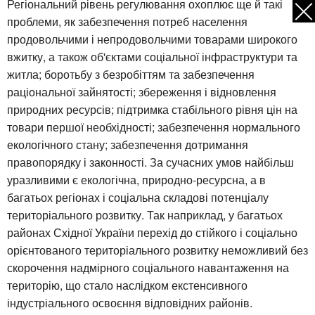
Регіональний рівень регулювання охоплює ще й такі
проблеми, як забезпечення потреб населення
продовольчими і непродовольчими товарами широкого
вжитку, а також об'єктами соціальної інфраструктури та
житла; боротьбу з безробіттям та забезпечення
раціональної зайнятості; збереження і відновлення
природних ресурсів; підтримка стабільного рівня цін на
товари першої необхідності; забезпечення нормального
екологічного стану; забезпечення дотримання
правопорядку і законності. За сучасних умов найбільш
уразливими є екологічна, природно-ресурсна, а в
багатьох регіонах і соціальна складові потенціалу
територіального розвитку. Так наприклад, у багатьох
районах Східної України перехід до стійкого і соціально
орієнтованого територіального розвитку неможливий без
скорочення надмірного соціального навантаження на
територію, що стало наслідком екстенсивного
індустріального освоєння відповідних районів.