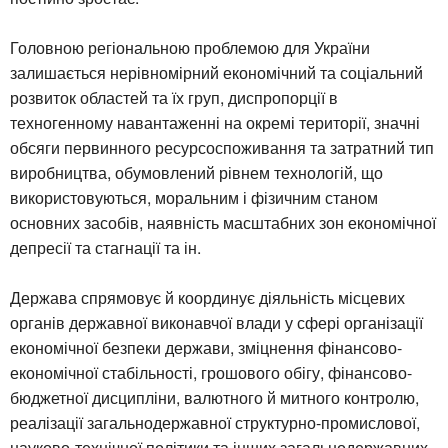
Головною регіональною проблемою для України
залишається нерівномірний економічний та соціальний
розвиток областей та їх груп, диспропорції в
техногенному навантаженні на окремі території, значні
обсяги первинного ресурсоспоживання та затратний тип
виробництва, обумовлений рівнем технологій, що
використовуються, моральним і фізичним станом
основних засобів, наявність масштабних зон економічної
депресії та стагнації та ін.
Держава спрямовує й координує діяльність місцевих
органів державної виконавчої влади у сфері організації
економічної безпеки держави, зміцнення фінансово-
економічної стабільності, грошового обігу, фінансово-
бюджетної дисципліни, валютного й митного контролю,
реалізації загальнодержавної структурно-промислової,
науково-технічної політики та інших загальнодержавних