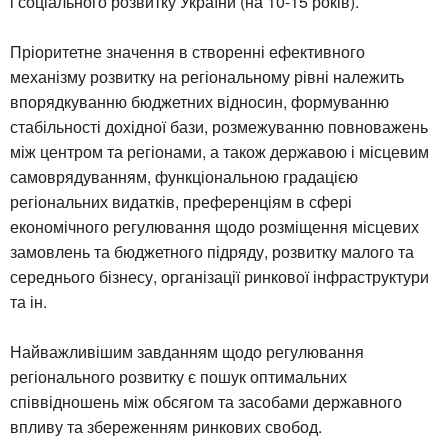
і соціального розвитку України (на 10-15 років).
Пріоритетне значення в створенні ефективного
механізму розвитку на регіональному рівні належить
впорядкуванню бюджетних відносин, формуванню
стабільності дохідної бази, розмежуванню повноважень
між центром та регіонами, а також державою і місцевим
самоврядуванням, функціональною градацією
регіональних видатків, преференціям в сфері
економічного регулювання щодо розміщення місцевих
замовлень та бюджетного підряду, розвитку малого та
середнього бізнесу, організації ринкової інфраструктури
та ін.
Найважливішим завданням щодо регулювання
регіонального розвитку є пошук оптимальних
співвідношень між обсягом та засобами державного
впливу та збереженням ринкових свобод.