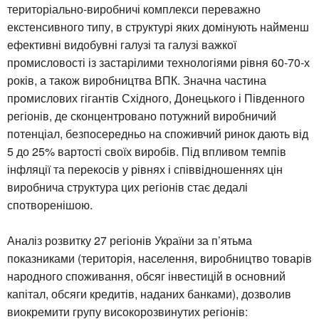
територіально-виробничі комплекси переважно
екстенсивного типу, в структурі яких домінують найменш
ефективні видобувні галузі та галузі важкої
промисловості із застарілими технологіями рівня 60-70-х
років, а також виробництва ВПК. Значна частина
промислових гігантів Східного, Донецького і Південного
регіонів, де сконцентровано потужний виробничий
потенціал, безпосередньо на споживчий ринок дають від
5 до 25% вартості своїх виробів. Під впливом темпів
інфляції та перекосів у рівнях і співвідношеннях цін
виробнича структура цих регіонів стає дедалі
спотворенішою.
Аналіз розвитку 27 регіонів України за п’ятьма
показниками (територія, населення, виробництво товарів
народного споживання, обсяг інвестицій в основний
капітал, обсяги кредитів, наданих банками), дозволив
виокремити групу високорозвинутих регіонів: