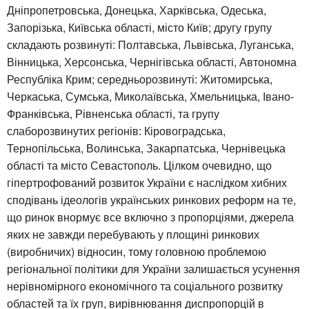
Дніпропетровська, Донецька, Харківська, Одеська,
Запорізька, Київська області, місто Київ; другу групу
складають розвинуті: Полтавська, Львівська, Луганська,
Вінницька, Херсонська, Чернігівська області, Автономна
Республіка Крим; середньорозвинуті: Житомирська,
Черкаська, Сумська, Миколаївська, Хмельницька, Івано-
Франківська, Рівненська області, та групу
слаборозвинутих регіонів: Кіровоградська,
Тернопільська, Волинська, Закарпатська, Чернівецька
області та місто Севастополь. Цілком очевидно, що
гіпертрофований розвиток України є наслідком хибних
сподівань ідеологів українських ринкових реформ на те,
що ринок внормує все включно з пропорціями, джерела
яких не завжди перебувають у площині ринкових
(виробничих) відносин, тому головною проблемою
регіональної політики для України залишається усунення
нерівномірного економічного та соціального розвитку
областей та їх груп, вирівнювання диспропорцій в