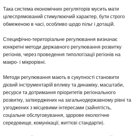
Така система економічних регуляторів мусить мати
цілеспрямований стимулюючий характер, бути строго
обмеженою в часі, особливо щодо пільг і дотацій.
Специфічно-територіальне регулювання визначає
конкретні методи державного регулювання розвитку
регіонів, через проведення типологізації регіонів на
макро- і мікрорівні.
Методи регулювання мають в сукупності становити
дієвий інструментарій впливу та динаміку, масштаби,
ресурси та дотримання пріоритетів регіонального
розвитку, затверджених на загальнодержавному рівні та
узгоджених з місцевими інтересами (зайнятість,
соціальне обслуговування, здорове екологічне
середовище, комунікації, життєві стандарти).