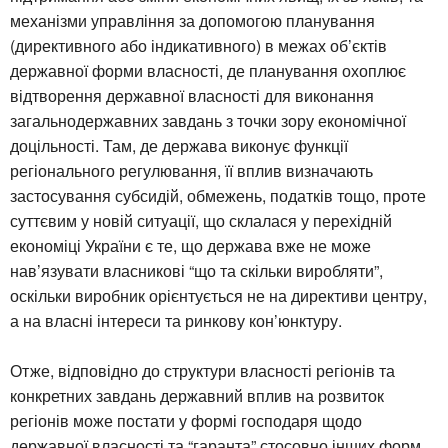
механізми управління за допомогою планування
(директивного або індикативного) в межах об’єктів
державної форми власності, де планування охоплює
відтворення державної власності для виконання
загальнодержавних завдань з точки зору економічної
доцільності. Там, де держава виконує функції
регіонального регулювання, її вплив визначають
застосування субсидій, обмежень, податків тощо, проте
суттєвим у новій ситуації, що склалася у перехідній
економіці України є те, що держава вже не може
нав’язувати власникові “що та скільки виробляти”,
оскільки виробник орієнтується не на директиви центру,
а на власні інтереси та ринкову кон’юнктуру.
Отже, відповідно до структури власності регіонів та
конкретних завдань державний вплив на розвиток
регіонів може постати у формі господаря щодо
державної власності та “гаранта” стосовно інших форм