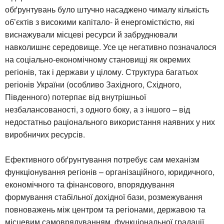
обґрунтувань було штучно насаджено чималу кількість
об’єктів з високими капітало- й енергомісткістю, які
виснажували місцеві ресурси й забруднювали
навколишнє середовище. Усе це негативно позначалося
на соціально-економічному становищі як окремих
регіонів, так і держави у цілому. Структура багатьох
регіонів України (особливо Західного, Східного,
Південного) потерпає від внутрішньої
незбалансованості, з одного боку, а з іншого – від
недостатньо раціонального використання наявних у них
виробничих ресурсів.
Ефективного обґрунтування потребує сам механізм
функціонування регіонів – організаційного, юридичного,
економічного та фінансового, впорядкування
формування стабільної дохідної бази, розмежування
повноважень між центром та регіонами, державою та
місцевим самоврядуванням, функціональної градації