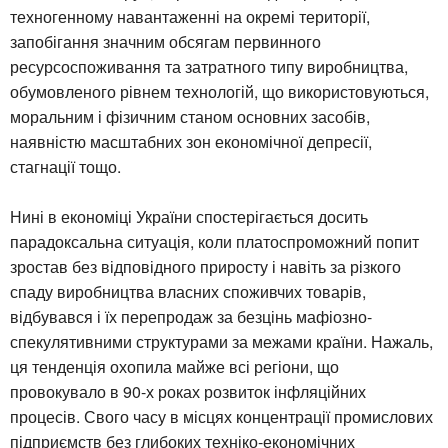
техногенному навантаженні на окремі території,
запобігання значним обсягам первинного
ресурсоспоживання та затратного типу виробництва,
обумовленого рівнем технологій, що використовуються,
моральним і фізичним станом основних засобів,
наявністю масштабних зон економічної депресії,
стагнації тощо.
Нині в економіці України спостерігається досить
парадоксальна ситуація, коли платоспроможний попит
зростав без відповідного приросту і навіть за різкого
спаду виробництва власних споживчих товарів,
відбувався і їх перепродаж за безцінь мафіозно-
спекулятивними структурами за межами країни. Нажаль,
ця тенденція охопила майже всі регіони, що
провокувало в 90-х роках розвиток інфляційних
процесів. Свого часу в місцях концентрації промислових
підприємств без глибоких техніко-економічних