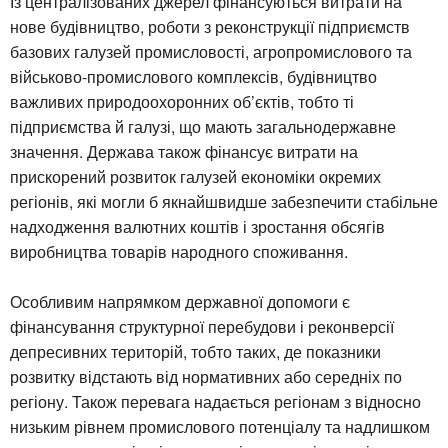
Із централізованих джерел фінансуються витрати на
нове будівництво, роботи з реконструкції підприємств
базових галузей промисловості, агропромислового та
військово-промислового комплексів, будівництво
важливих природоохоронних об’єктів, тобто ті
підприємства й галузі, що мають загальнодержавне
значення. Держава також фінансує витрати на
прискорений розвиток галузей економіки окремих
регіонів, які могли б якнайшвидше забезпечити стабільне
надходження валютних коштів і зростання обсягів
виробництва товарів народного споживання.
Особливим напрямком державної допомоги є
фінансування структурної перебудови і реконверсії
депресивних територій, тобто таких, де показники
розвитку відстають від нормативних або середніх по
регіону. Також перевага надається регіонам з відносно
низьким рівнем промислового потенціалу та надлишком