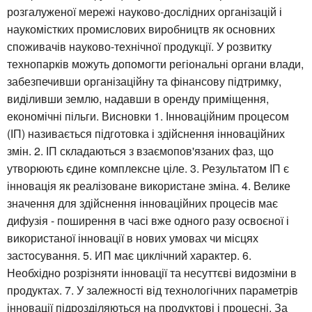
розгалуженої мережі науково-дослідних організацій і
наукомістких промислових виробництв як основних
споживачів науково-технічної продукції. У розвитку
технопарків можуть допомогти регіональні органи влади,
забезпечивши організаційну та фінансову підтримку,
виділивши землю, надавши в оренду приміщення,
економічні пільги. Висновки 1. Інноваційним процесом
(ІП) називається підготовка і здійснення інноваційних
змін. 2. ІП складаються з взаємопов'язаних фаз, що
утворюють єдине комплексне ціле. 3. Результатом ІП є
інновація як реалізоване використане зміна. 4. Велике
значення для здійснення інноваційних процесів має
дифузія - поширення в часі вже одного разу освоєної і
використаної інновації в нових умовах чи місцях
застосування. 5. ИП має циклічний характер. 6.
Необхідно розрізняти інновації та несуттєві видозміни в
продуктах. 7. У залежності від технологічних параметрів
інновації підрозділяються на продуктові і процесні. За