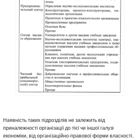
Наявність таких підрозділів не залежить від приналежності організації до тієї чи іншої галузі економіки, від організаційно-правової форми власності. Серед організаційних структур інноваційного менеджменту особлива роль належить малим фірмам. Однією з найважливіших проблем інноваційного бізнесу є проблема фінансування. У вирішенні цієї проблеми беруть участь організації, що займаються підтримкою інноваційних фірм та підприємців. Такими організаціями є інкубатори бізнесу (бізнес-інкубатори) і інкубатори технологій. Розглянемо більш детально сутність та напрямки діяльності таких організацій. Зростання складності та комплексності наукових досліджень і розробок сприяло появі і розвитку бізнес-інкубаторів. Головне призначення «інкубаторів» - підтримка дрібного, переважно інноваційного, підприємництва. У різних літературних джерелах інкубатори називають по-різному: «інноваційний центр», «підприємницький центр», «технологічний бізнес-центр». Незважаючи на різні назви, відмінною рисою цієї форми організації інноваційної діяльності є те, що бізнес-інкубатори займаються розвитком не конкретного товару, а незалежного господарюючого суб'єкта. Перші бізнес-інкубатори з'явилися наприкінці 70-х - початку 80-х років і дотримувалися двох стратегічних ліній. Перша стратегія базувалася на наданні при створенні нових фірмам приміщень. Друга стратегія також передбачала виділення приміщень, але основним в ній було надання всякого роду послуг і патронаж фірм. У розвинених капіталістичних країнах під час створення і функціонування бізнес-інкубаторів практично використовується друга стратегія. Проте в Росії при вкрай високих ставках за оренду приміщень перший напрямок є суттєвою формою підтримки науково-технічного підприємництва. У країнах з ринковою економікою інкубатори організуються і фінансуються за рахунок коштів місцевих органів влади, університетів та інших навчальних закладів, промислових корпорацій, субсидій (часто зворотних) від центрального уряду. Разом з тим діяльність бізнес-інкубаторів базується на використанні значних обсягів капіталізованих коштів, тобто коштів, вже вкладених у нерухомість та науково-виробничі фонди, причому це - довготривалі і ризикові вкладення. В результаті створення бізнес-інкубаторів можуть здійснити тільки стабільні у фінансовому відношенні структури. Більшість бізнес-інкубаторів являють собою змішані підприємства. Серед них можна виділити чотири основних види: корпоративні; громадські; університетські; приватні. Бізнес-інкубатори розрізняються по переважному джерела фінансових коштів і за метою створення. Слід зазначити, що між бізнес-інкубаторами є серйозні відмінності, що робить неправомірним універсальний підхід при їх освіту. При створенні бізнес-інкубаторів велике значення має детальне опрацювання засновницьких документів. Як правило, процедура проходження фірм-клієнтів через бізнес-інкубатор передбачає чотири основні етапи. 1. Відбір клієнта з числа претендентів. Критеріями відбору є новизна ідеї та реальність її втілення в життя силами малої фірми. Якщо претендент визнається перспективним, з ним укладається договір на оренду приміщення, що вимагає щомісячного підтвердження сторін, який може бути розірваний за бажанням однієї з них. Тоді клієнт у місячний термін зобов'язаний звільнити займану площу. 2. Вселення і перший рік роботи в умовах технопарку. Клієнт отримує фінансову, технічну та іншу допомогу на пільгових умовах. Технопарковому структури надають висококласні консультації з організаційно-економічних аспектів діяльності малих фірм: ведення бухгалтерського обліку, податків, юридичних проблем, - з питань використання різноманітних урядових програм. 3. Становлення і зростання фірми, збільшення числа її працівників. 4. Вихід фірми. 5. Адміністрація допомагає «дозрілими» клієнту підшукати нове приміщення і переїхати. Більшість дрібних американських компаній, що користуються послугами бізнес-інкубаторів, як правило, пов'язані з використанням високих технологій. При цьому тільки 60% фірм на першому етапі існування покривають витрати самостійно. Слід також зазначити, що лише 50% фірм можуть представити обгрунтований бізнес-план своєї діяльності, отже, особливо важливо ефективне функціонування управлінського блоку бізнес-інкубатора. Успішна діяльність бізнес-інкубатора забезпечується гнучкою політикою в доборі потенційних клієнтів, надійної експертизою пропонованих до реалізації проектів і ідей, диференційованим підходом до діяльності інкубіруемих фірм на різних етапах їх функціонування. Доходи інкубаторів як комерційних підприємств складаються з таких джерел: орендна плата, що отримується від клієнтів, за наймання приміщень; продаж послуг різного роду; участь у прибутках тих інкубіруемих фірм, у які парк (інкубатор) як підприємство вклав свої кошти. Перші два джерела є основними, оскільки і приміщення і послуги зазвичай надаються на пільгових умовах. Однак при кваліфікованому відборі кандидатів (для цього потрібен великий конкурс, що в російських умовах цілком можливо) і хорошому управлінні останнє джерело може стати досить вагомим. З ним пов'язані перспективи діяльності бізнес-інкубаторів як комерційних підприємств. Бізнес-інкубатори сприяють прискоренню використання науково-технічних досягнень, розвитку підприємництва в області наукомістких технологій, сприяють структурним зрушенням в економіці, зростання зайнятості та добробуту. При оцінці діяльності бізнес-інкубаторів в міжнародній практиці використовуються такі показники: число фірм, що діють на площах бізнес-інкубатора; розміри цих фірм; їх вік і походження; спеціалізація фірм (наукомістка чи ні); • відсоток фірм, які припиняють свою діяльність на раз особистих етапах існування внаслідок: 1) комерційної неспроможності; 2) неспроможність закладених в її основу ідей або передумов; темпи зростання економічної діяльності клієнтів; перепрофілювання фірм у процесі самостійного існування. При цьому вагомість кожного з перерахованих критеріїв для різних бізнес-інкубаторів неоднакова. Якщо бізнес-інкубатор створений при науковому центрі і його основним завданням є комерціалізація нововведень, то на перший план висувається показник рівня наукоємності клієнтів у поєднанні з параметрами їх економічної діяльності. Якщо акцентуються проблеми пожвавлення економіки регіону, боротьба з безробіттям, то важливішим є загальне число робочих місць, вік фірми і її походження. Адже якщо парк (інкубатор) поповнюється не за рахунок новостворених підприємств, а за рахунок переїзду вже існуючих, то для регіону ефект від бізнес-інкубатора буде нульовим, хоча в плані комерційної діяльності інкубатора це і вигідно. У країнах з розвиненою ринковою економікою комбінація сильного наукового центру з науковим парком інкубаторських типу довела свою ефективність. В умовах Росії інкубаторських структури можуть бути організовані на базі вищих навчальних закладів і наукових центрів. Разом з тим, з огляду на недостатнє фінансування вищої школи, доцільно залучення великих фінансових інвесторів, насамперед в особі комерційних банків та інвестиційних фондів. Найбільш перспективним представляється спеціалізація бізнес-інкубаторів на підтримці фірм, які здійснюють вихід на ринок, у тому числі на світовій, з якісно новими товарами, що здійснюються з використанням нових технічних і технологічних принципів, що забезпечують практичне застосування фундаментальних і прикладних досліджень у виробництві товарів, наданні послуг, вдосконалення організації виробництва. Залежно від спеціалізації бізнес-інкубатора формуються і визначаються умови для його створення: необхідний обсяг фінансових коштів; матеріально-технічна база; принципи відбору потенційних клієнтів; характер послуг, що надаються; принципи взаємин з фірмами, що виходять з бізнес-інкубатора. Діяльність бізнес-інкубаторів здійснюється відповідно до вибраної стратегії. Однак при будь-якому варіанті стратегії обов'язкова наявність в бізнес-інкубаторі наступних високопрофесійних структур: експертної ради, що здійснює оцінку клієнтів для «витримки», відповідно до обраної спеціалізації бізнес-інкубатора; керуючого блоку бізнес-інкубатора, у функції якого крім управління незалежної господарської структурою входять: 1) розробка та коригування індивідуальної програми проходження інкубіруемой фірмою всіх етапів її життєдіяльності в бізнес-інкубаторі; 2) визначення індивідуально для кожної інкубіруемой фірми достатнього обсягу пільг; 3) вироблення економічної та фінансової політики взаємин з вийшли з інкубатора фірмами. Перелічені специфічні функції керуючого блоку є найбільш складними в організаційному і правовому аспектах. Помилки при їх практичної реалізації можуть призвести до негативних наслідків. Створення бізнес-інкубаторів сприяє прискоренню науково-технічного прогресу, без чого неможливі вихід економіки з кризи і її конкурентоспроможність. Інкубатори бізнесу допомагають вирішити проблеми підтримки науково-технічного підприємництва. Розглянемо коло цих завдань. Інкубатори бізнесу вирішують завдання підтримки малих, новостворених фірм та підприємців-початківців. Вони є відносно невеликими організаціями з «виходжуванню» молодих «неоперених» фірм та підприємців-початківців. Існує два види інкубаторів бізнесу: інкубатори наукоємного бізнесу і інкубатори низькотехнологічних фірм. Для Європи характерні інкубатори першого типу, а для США - другий. Інкубатор бізнесу може бути автономним, тобто самостійної господарської одиницею з правами юридичної особи. Він діє у складі технопарку (в цьому випадку його називають інкубатором технологій). Інкубатор бізнесу надає весь комплекс послуг для виконання робіт по становленню і розвитку малих, новостворених і знаходяться на ранній стадії розвитку фірм. Автономно діючі інкубатори вирішують завдання підтримки нетехнологічні підприємництва і фірм звичайних технологій. Інкубатори бізнесу, що знаходяться у складі технопарку, орієнтовані на роботу в галузях високих технологій, підтримку малих початківців інноваційних підприємств, малого інноваційного бізнесу в науково-технічній сфері. Зміна бізнес-середов