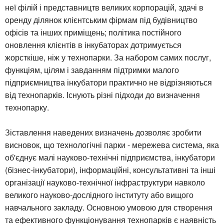
неї філій і представництв великих корпорацій, здачі в
оренду ділянок клієнтським фірмам під будівництво
офісів та інших приміщень; політика постійного
оновлення клієнтів в інкубаторах дотримується
жорсткіше, ніж у технопарки. За набором самих послуг,
функціям, цілям і завданням підтримки малого
підприємництва інкубатори практично не відрізняються
від технопарків. Існують різні підходи до визначення
технопарку.
Зіставлення наведених визначень дозволяє зробити
висновок, що технологічні парки - мережева система, яка
об'єднує малі науково-технічні підприємства, інкубатори
(бізнес-інкубатори), інформаційні, консультативні та інші
організації науково-технічної інфраструктури навколо
великого науково-дослідного інституту або вищого
навчального закладу. Основною умовою для створення
та ефективного функціонування технопарків є наявність