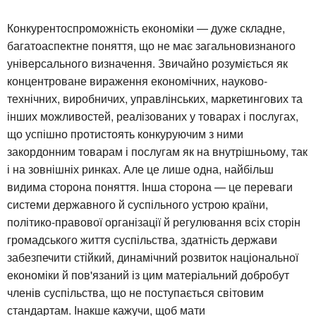
Конкурентоспроможність економіки — дуже складне,
багатоаспектне поняття, що не має загальновизнаного
універсального визначення. Звичайно розуміється як
концентроване вираження економічних, науково-
технічних, виробничих, управлінських, маркетингових та
інших можливостей, реалізованих у товарах і послугах,
що успішно протистоять конкуруючим з ними
закордонним товарам і послугам як на внутрішньому, так
і на зовнішніх ринках. Але це лише одна, найбільш
видима сторона поняття. Інша сторона — це переваги
системи державного й суспільного устрою країни,
політико-правової організації й регулювання всіх сторін
громадського життя суспільства, здатність держави
забезпечити стійкий, динамічний розвиток національної
економіки й пов'язаний із цим матеріальний добробут
членів суспільства, що не поступається світовим
стандартам. Інакше кажучи, щоб мати