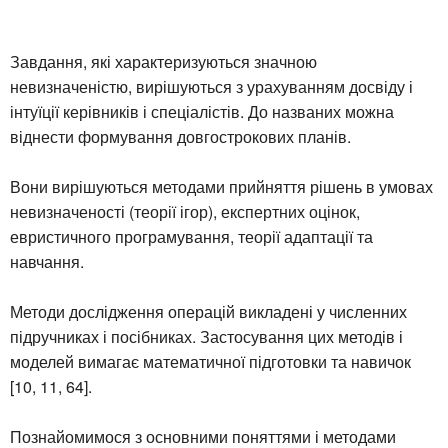
Завдання, які характеризуються значною
невизначеністю, вирішуються з урахуванням досвіду і
інтуїції керівників і спеціалістів. До названих можна
віднести формування довгострокових планів.
Вони вирішуються методами прийняття рішень в умовах
невизначеності (теорії ігор), експертних оцінок,
евристичного програмування, теорії адаптації та
навчання.
Методи дослідження операцій викладені у численних
підручниках і посібниках. Застосування цих методів і
моделей вимагає математичної підготовки та навичок
[10, 11, 64].
Познайомимося з основними поняттями і методами