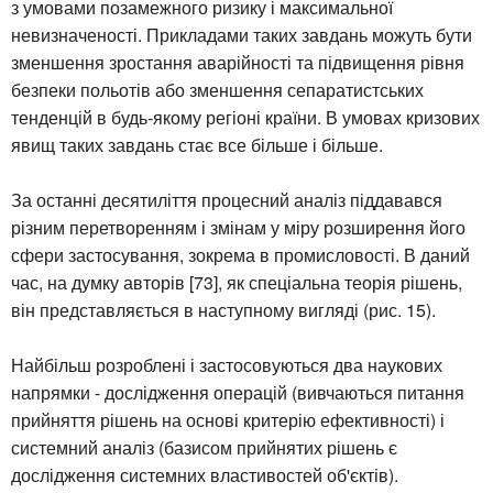
з умовами позамежного ризику і максимальної
невизначеності. Прикладами таких завдань можуть бути
зменшення зростання аварійності та підвищення рівня
безпеки польотів або зменшення сепаратистських
тенденцій в будь-якому регіоні країни. В умовах кризових
явищ таких завдань стає все більше і більше.
За останні десятиліття процесний аналіз піддавався
різним перетворенням і змінам у міру розширення його
сфери застосування, зокрема в промисловості. В даний
час, на думку авторів [73], як спеціальна теорія рішень,
він представляється в наступному вигляді (рис. 15).
Найбільш розроблені і застосовуються два наукових
напрямки - дослідження операцій (вивчаються питання
прийняття рішень на основі критерію ефективності) і
системний аналіз (базисом прийнятих рішень є
дослідження системних властивостей об'єктів).