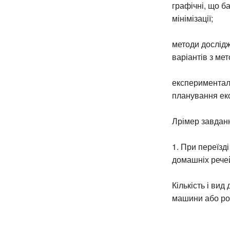
графічні, що б
мінімізації;
методи дослідж
варіантів з ме
експерименталь
планування ек
Лрімер завдан
1. При переїзд
домашніх речей.
Кількість і ви
машини або ро