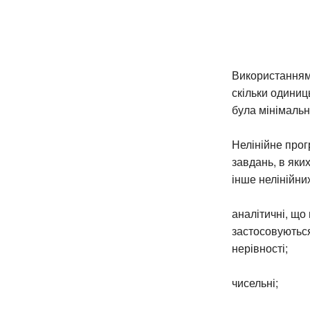
Використанням 
скільки одиниць
була мінімальн
Нелінійне про
завдань, в яки
інше нелінійних
аналітичні, що
застосовуються 
нерівності;
чисельні;