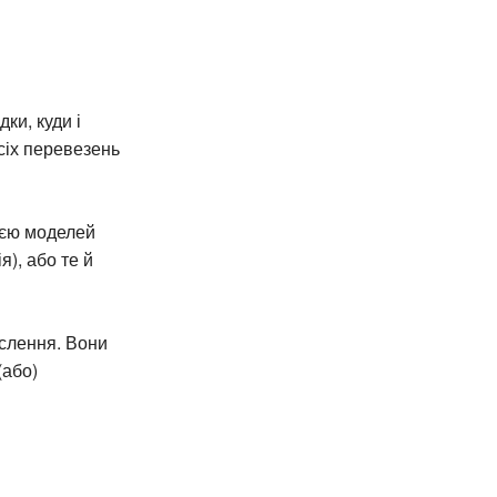
ки, куди і
всіх перевезень
ією моделей
), або те й
ислення. Вони
(або)