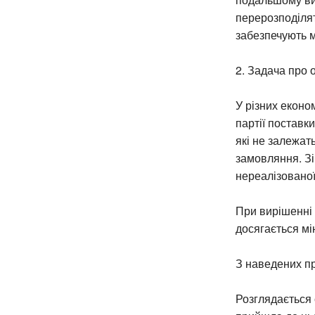
перерозподілят
забезпечують м
2. Задача про
У різних еконо
партії поставки
які не залежат
замовляння. Зі
нереалізованої
При вирішенні 
досягається мі
З наведених пр
Розглядається 