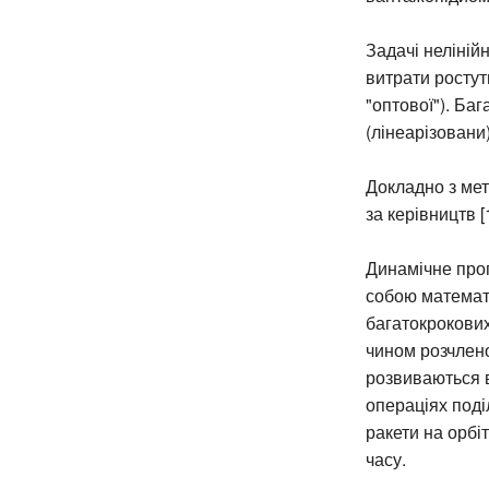
Задачі неліній
витрати ростут
"оптової"). Ба
(лінеарізовани
Докладно з ме
за керівництв [1
Динамічне про
собою математи
багатокрокових
чином розчлено
розвиваються в 
операціях поді
ракети на орбі
часу.