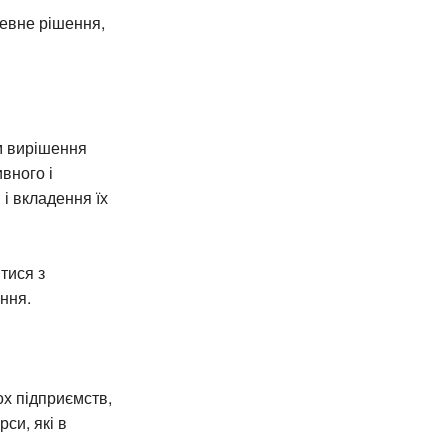
певне рішення,
ам вирішення
вного і
 і вкладення їх
тися з
ння.
ох підприємств,
си, які в