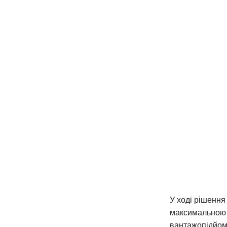
У ході рішення
максимальною с
вантажопідйом