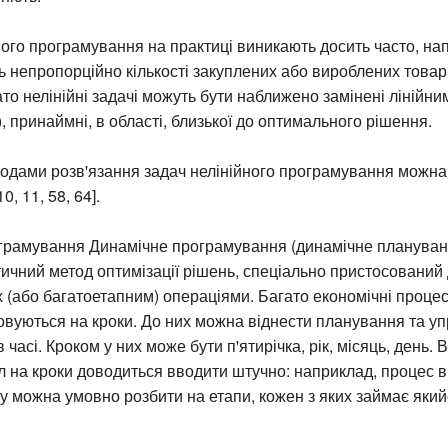
ного програмування на практиці виникають досить часто, на
ь непропорційно кількості закуплених або вироблених товар
гато нелінійні задачі можуть бути наближено замінені лінійни
), принаймні, в області, близької до оптимального рішення.
тодами розв'язання задач нелінійного програмування можн
0, 11, 58, 64].
грамування Динамічне програмування (динамічне плануван
чний метод оптимізації рішень, спеціально пристосований 
 (або багатоетапним) операціями. Багато економічні проц
вуються на кроки. До них можна віднести планування та уп
часі. Кроком у них може бути п'ятирічка, рік, місяць, день. 
л на кроки доводиться вводити штучно: наприклад, процес 
ту можна умовно розбити на етапи, кожен з яких займає який