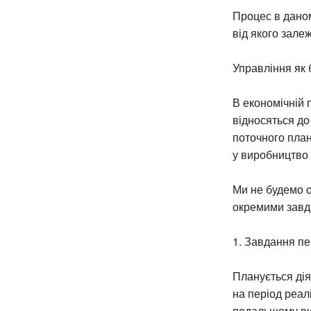
Процес в даном
від якого залеж
Управління як 
В економічній 
відносяться до
поточного план
у виробництво і
Ми не будемо 
окремими завд
1. Завдання п
Планується дія
на період реал
подальшому ви