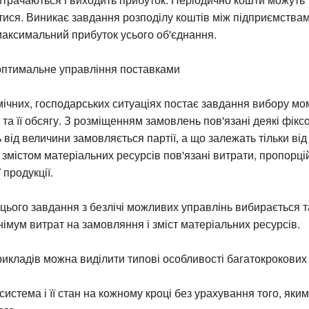
ися. Виникає завдання розподілу коштів між підприємства
аксимальний прибуток усього об'єднання.
 оптимальне управління поставками
мічних, господарських ситуаціях постає завдання вибору мо
 та її обсягу. З розміщенням замовлень пов'язані деякі фікс
ь від величини замовляється партії, а що залежать тільки від
 змістом матеріальних ресурсів пов'язані витрати, пропорці
 продукції.
цього завдання з безлічі можливих управлінь вибирається т
німум витрат на замовляння і зміст матеріальних ресурсів.
икладів можна виділити типові особливості багатокрокових
система і її стан на кожному кроці без урахування того, як