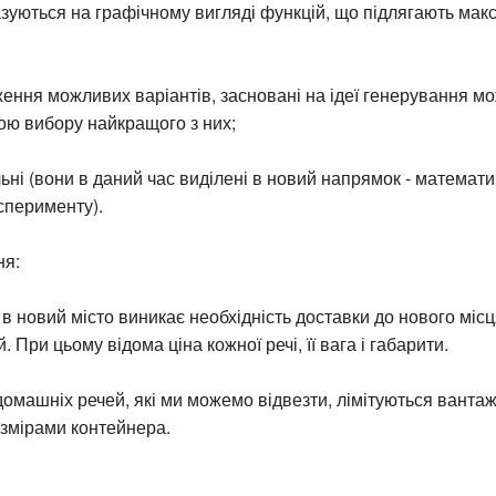
азуються на графічному вигляді функцій, що підлягають макс
ення можливих варіантів, засновані на ідеї генерування м
тою вибору найкращого з них;
ні (вони в даний час виділені в новий напрямок - математи
сперименту).
ня:
і в новий місто виникає необхідність доставки до нового мі
 При цьому відома ціна кожної речі, її вага і габарити.
д домашніх речей, які ми можемо відвезти, лімітуються вант
змірами контейнера.