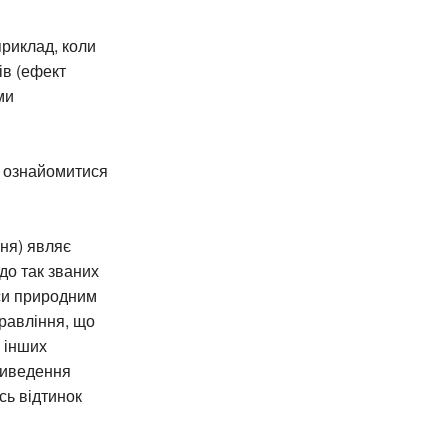
приклад, коли
ів (ефект
ми
а ознайомитися
ня) являє
до так званих
еси природним
равління, що
В інших
виведення
сь відтинок