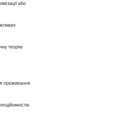
имізації або
ожливих
чну теорію
сця проживання
ажопідйомністю