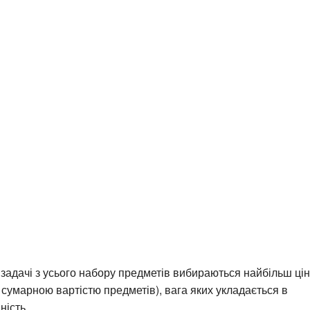
 задачі з усього набору предметів вибираються найбільш цінн
умарною вартістю предметів), вага яких укладається в
ність.