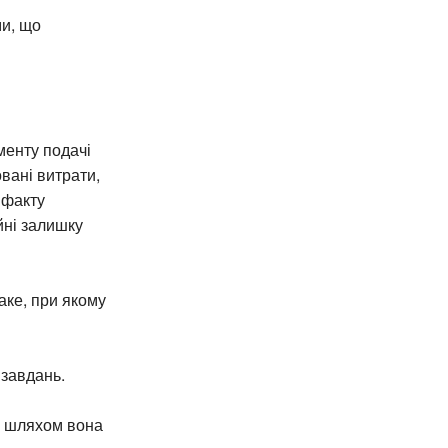
ми, що
менту подачі
овані витрати,
 факту
йні залишку
аке, при якому
 завдань.
им шляхом вона