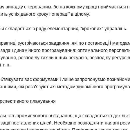
у випадку є керованим, бо на кожному кроці приймається 
ить успіх даного кроку і операції в цілому.
би складається з ряду елементарних, "крокових" управлінь.
практиці зустрічаються завдання, які по постановці і метод
 задач динамічного програмування: оптимального перспекти
ування, розподілу тих чи інших ресурсів, розподілу ресурсів
 т. п.
обтяжувати вас формулами і лише запропонуємо познайоми
аннями, які розв'язуються методом динамічного програмува
ерспективного планування
льність промислового об'єднання, що складається з декільк
ізації поставлених цілей. Необхідно розподілити наявні ресур
трачаються і виходить прибуток. Періодично кошти можуть