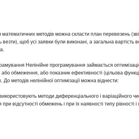
математичних методів можна скласти план перевезень (звід
 везти), щоб усі заявки були виконані, а загальна вартість 
а.
грамування Нелінійне програмування займається оптимізац
х або обмеження, або показник ефективності (цільова функція
. До методів нелінійної оптимізації можна віднести:
 використовують методи диференціального і варіаційного ч
при відсутності обмежень і при їх наявності типу рівності і 