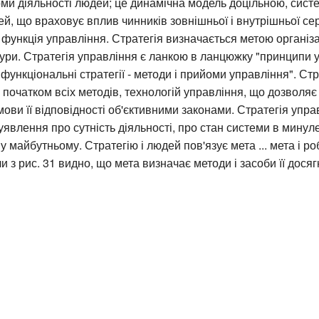
ми діяльності людей; це динамічна модель доцільною, сист
ей, що враховує вплив чинників зовнішньої і внутрішньої с
функція управління. Стратегія визначається метою організац
тури. Стратегія управління є ланкою в ланцюжку "принципи 
- функціональні стратегії - методи і прийоми управління". Стр
 початком всіх методів, технологій управління, що дозволяє
умови її відповідності об'єктивними законами. Стратегія упра
уявлення про сутність діяльності, про стан системи в минуле
 майбутньому. Стратегію і людей пов'язує мета ... мета і ро
и з рис. 31 видно, що мета визначає методи і засоби її дося