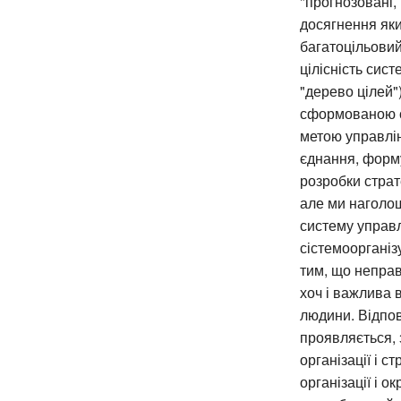
"прогнозовані, 
досягнення яких
багатоцільовий 
цілісність сис
"дерево цілей"
сформованою с
метою управлінн
єднання, форму
розробки страт
але ми наголош
систему управл
сістемоорганіз
тим, що неправ
хоч і важлива 
людини. Відпов
проявляється, 
організації і 
організації і о