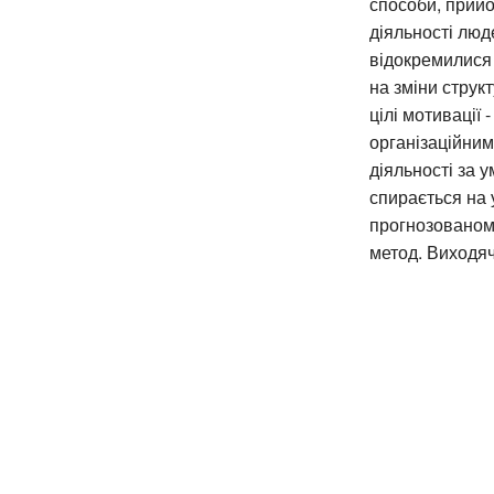
способи, прийо
діяльності люд
відокремилися 
на зміни струк
цілі мотивації 
організаційним
діяльності за 
спирається на 
прогнозованому
метод. Виходяч