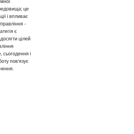
емної
ередовища; це
ії і впливає
управління -
атегія є
 досягти цілей
вління
, сьогодення і
боту пов'язує
гнення.