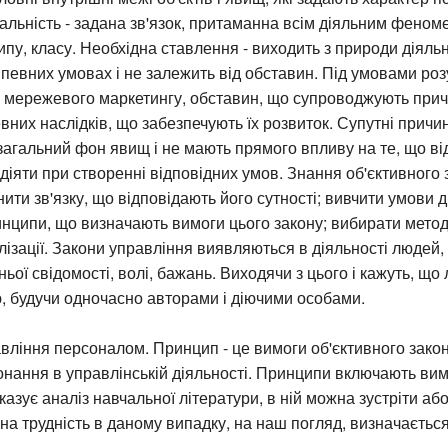
альність - задана зв'язок, притаманна всім діяльним феноме
ипу, класу. Необхідна ставлення - виходить з природи діяльн
 певних умовах і не залежить від обставин. Під умовами роз
 мережевого маркетингу, обставин, що супроводжують при
них наслідків, що забезпечують їх розвиток. Супутні причи
агальний фон явищ і не мають прямого впливу на те, що ві
діяти при створенні відповідних умов. Знання об'єктивного 
ити зв'язку, що відповідають його сутності; вивчити умови ді
нципи, що визначають вимоги цього закону; вибирати метод
лізації. Закони управління виявляються в діяльності людей, о
ньої свідомості, волі, бажань. Виходячи з цього і кажуть, що
ю, будучи одночасно авторами і діючими особами.
ління персоналом. Принцип - це вимоги об'єктивного закон
онання в управлінській діяльності. Принципи включають вим
казує аналіз навчальної літератури, в ній можна зустріти аб
вна трудність в даному випадку, на наш погляд, визначаєтьс