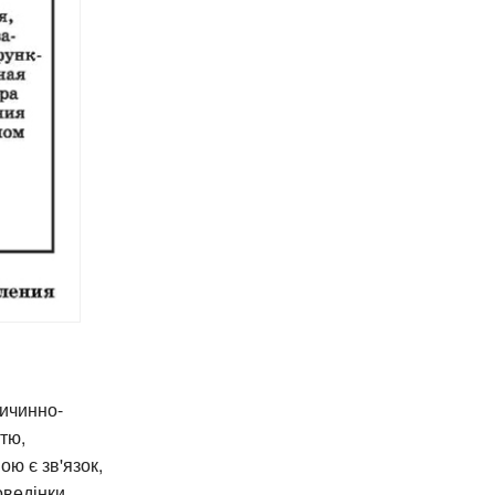
ричинно-
тю,
ою є зв'язок,
оведінки