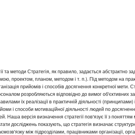
егії та методи Стратегія, як правило, задається абстрактно 
мою, проектом, планом, методом і т. п.). Під методом на пра
ганізація прийомів і способів досягнення конкретної мети. Ст
соналом розробляються відповідно до вимог об'єктивних за
авилами їх реалізації в практичній діяльності (принципами) 
йоми і способи мотиваційної діяльності людей по досягненн
ей. Наша версія визначення стратегії пов'язує її з поняттям
ьтати досліджень показують, що стратегія визначає структурн
аємозв'язку між підрозділами, працівниками організації, орг