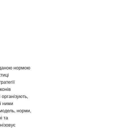
заданою нормою
ктиці
ратегії
конів
і організують,
і ними
 модель, норми,
і та
анізовує