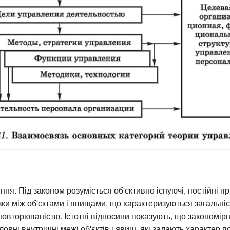
ння. Під законом розуміється об'єктивно існуючі, постійні п
язки між об'єктами і явищами, що характеризуються загальніс
 повторюваністю. Істотні відносини показують, що закономірн
ловні внутрішні межі об'єктів і явищ, які задають характер п