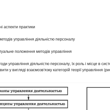
ні аспекти практики
етодів управління діяльністю персоналу
птуальне положення методів управління
оди управління діяльністю персоналу, їх роль і місце в сис
ти у вигляді взаємозв'язку категорій теорії управління (рис