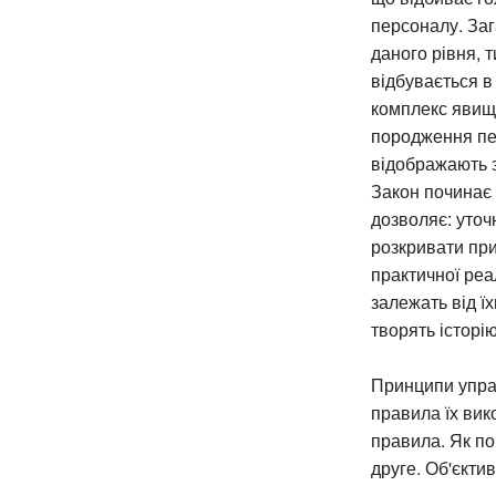
персоналу. Заг
даного рівня, т
відбувається в
комплекс явищ
породження пев
відображають з
Закон починає 
дозволяє: уточн
розкривати при
практичної реа
залежать від їх
творять історі
Принципи управ
правила їх вик
правила. Як по
друге. Об'єкти