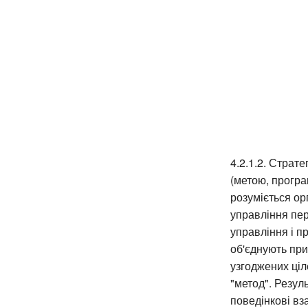
4.2.1.2. Страт
(метою, програ
розуміється ор
управління пер
управління і пр
об'єднують при
узгоджених ціл
"метод". Резул
поведінкові вз