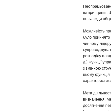
Неопрацьованос
їм принципів. 
не завжди обгр
Можливість про
було прийнято 
чинному лідеру 
супроводжувати
розподілу влад
д.) Функції уп
з змінною стру
цьому функція у
характеристики
Мета діяльност
визначення. Ме
досягнення певн