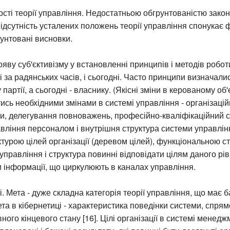
ті теорії управління. Недостатньою обгрунтованістю законі
Відсутність усталених положень теорії управління спонукає 
унтовані висновки.
яву суб'єктивізму у встановленні принципів і методів робот
і за радянських часів, і сьогодні. Часто принципи визначали
партії, а сьогодні - власнику. (Якісні зміни в керованому об'
сь необхідними змінами в системі управління - організацій
и, делегування повноважень, професійно-кваліфікаційний скл
равління персоналом і внутрішня структура системи управлін
ктурою цілей організації (деревом цілей), функціональною с
правління і структура повинні відповідати цілям даного рівня
 інформації, що циркулюють в каналах управління.
і. Мета - дуже складна категорія теорії управління, що має б
та в кібернетиці - характеристика поведінки системи, спря
ого кінцевого стану [16]. Цілі організації в системі менедж