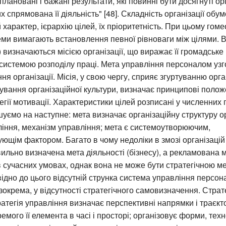
плановані і бажані результати, які повинні бути досягнуті ор
 спрямована її діяльність" [48]. Складність організації обум
характер, ієрархію цілей, їх пріоритетність. При цьому гомео
теми вимагають встановлення певної рівноваги між цілями. Всі
) визначаються місією організації, що виражає її громадське
истемою розподілу праці. Мета управління персоналом узг
я організації. Місія, у свою чергу, сприяє згуртуванню органі
вання організаційної культури, визначає принципові поло
егії мотивації. Характеристики цілей розписані у численних 
уємо на наступне: мета визначає організаційну структуру ор
іння, механізм управління; мета є системоутворюючим,
ующім фактором. Багато в чому недоліки в змозі організаці
ильно визначена мета діяльності (бізнесу), а рекламована ме
в сучасних умовах, однак вона не може бути стратегічною м
ідно до цього відсутній струнка система управління персон
зокрема, у відсутності стратегічного самовизначення. Страте
стратегія управління визначає перспективні напрямки і траєкт
кремого її елемента в часі і просторі; організовує форми, техн