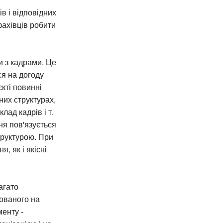
в і відповідних
фахівців робити
и з кадрами. Це
ся на догоду
єкті повинні
них структурах,
ад кадрів і т.
ня пов'язується
труктурою. При
, як і якісні
агато
мованого на
менту -