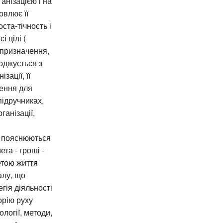
ганізацією і на
овлює її
ста-тічность і
 цілі (
 призначення,
оджується з
зації, її
ження для
підручниках,
ганізації,
й пояснюються
та - гроші -
етою життя
алу, що
гія діяльності
орію руху
ології, методи,