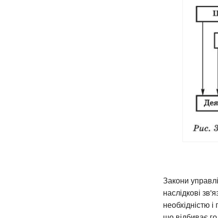
Закони управлі
наслідкові зв'
необхідністю і
що відбиває го