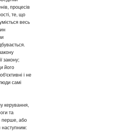
нів, процесів
ості, те, що
уміється весь
чин
ни
дбувається.
закону
ї закону;
и його
б'єктивні і не
 люди самі
у керування,
оги та
о перше, або
я наступним: