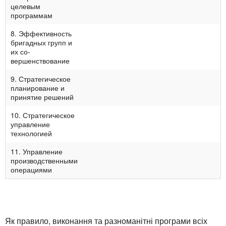
целе­вым
программам
8. Эффективность
бри­гадных групп и
их со­
вершенствование
9. Стратегическое
плани­рование и
принятие решений
10. Стратегическое
уп­равление
технологией
11. Управление
произ­водственными
опера­циями
Як правило, виконання та разноманітні програми всіх