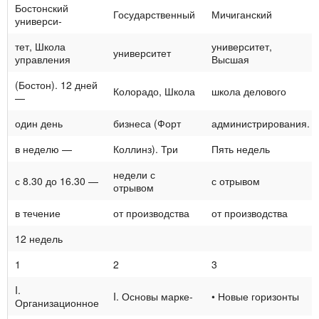
Бостонский
Государственный
Мичиганский
универси-
тет, Школа
университет,
университет
управления
Высшая
(Бостон). 12 дней
Колорадо, Школа
школа делового
—
один день
бизнеса (Форт
администрирования.
в неделю —
Коллинз). Три
Пять недель
недели с
с 8.30 до 16.30 —
с отрывом
отрывом
в течение
от производства
от производства
12 недель
1
2
3
I.
I. Основы марке-
• Новые горизонты
Организационное