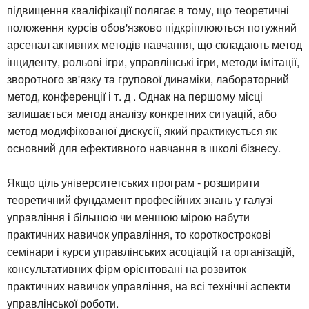
підвищення кваліфікації полягає в тому, що теоретичні
положення курсів обов'язково підкріплюються потужний
арсенал активних методів навчання, що складають метод
інциденту, рольові ігри, управлінські ігри, методи імітації,
зворотного зв'язку та групової динаміки, лабораторний
метод, конференції і т. д . Однак на першому місці
залишається метод аналізу конкретних ситуацій, або
метод модифікованої дискусії, який практикується як
основний для ефективного навчання в школі бізнесу.
Якщо ціль університетських програм - розширити
теоретичний фундамент професійних знань у галузі
управління і більшою чи меншою мірою набути
практичних навичок управління, то короткострокові
семінари і курси управлінських асоціацій та організацій,
консультативних фірм орієнтовані на розвиток
практичних навичок управління, на всі технічні аспекти
управлінської роботи.