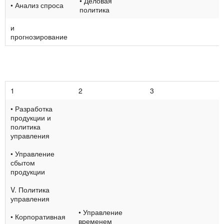
• Деловая
• Анализ спроса
политика
и
прогнозирование
1
2
3
• Разработка
про­дукции и
политика
управления
• Управление
сбытом
продукции
V. Политика
управ­ления
• Управление
• Корпоративная
временем