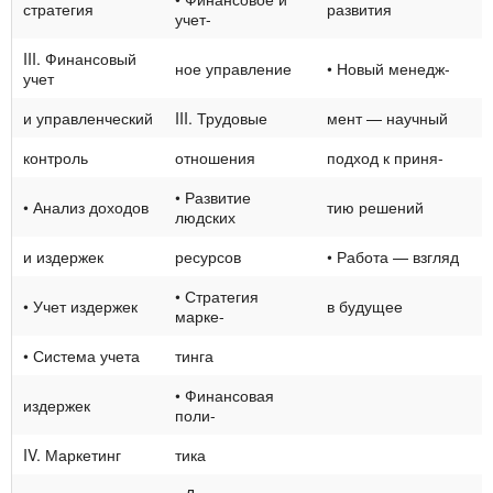
стратегия
развития
учет-
III. Финансовый
ное управление
• Новый менедж-
учет
и управленческий
III. Трудовые
мент — научный
контроль
отношения
подход к приня-
• Развитие
• Анализ доходов
тию решений
людских
и издержек
ресурсов
• Работа — взгляд
• Стратегия
• Учет издержек
в будущее
марке-
• Система учета
тинга
• Финансовая
издержек
поли-
IV. Маркетинг
тика