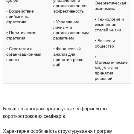
Энергетическая
организационная
экономика
• Воздействие
эффективность
прибыли на
• Технология и
стратегию
• Управление
из­менение
личным и
стилей жизни
• Политическая
организационным
стра­тегия
развитием
• Бизнес и
общество
• Стратегия и
• Финансовый
органи­зационный
анализ для
•
проект
принятия реше­
Математические
ний
модели для
при­нятия
решений
Більшість програм організується у формі літніх
короткострокових семінарів.
Характерна особливість структурування програм