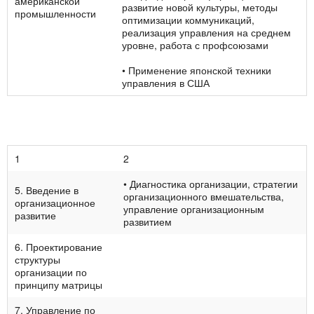
американ­ской
развитие новой культуры, методы
промышленности
оптимизации коммуникаций,
реализация управления на среднем
уровне, работа с профсо­юзами
• Применение японской техники
управ­ления в США
1
2
• Диагностика организации, стратегии
5. Введение в
организационного вмешательства,
организа­ционное
уп­равление организационным
развитие
развитием
6. Проектирование
структуры
организации по
принципу матрицы
7. Управление по