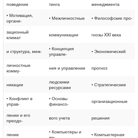
поведение
тинга
менеджмента
• Мотивация,
• Межличностные
• Философские про-
органи-
зационный
коммуникации
гнозы XXI века
климат
• Концепция
и структура, меж-
• Экономический
управле-
личностные
ния и управление
прогноз
комму-
людскими
никации
• Стратегические
ресурсами
• Конфликт в
• Основы
организационные
управ-
финансо-
лении и его
вого учета
решения
преодо-
• Компьютеры и
ление
• Компьютерная
ин-