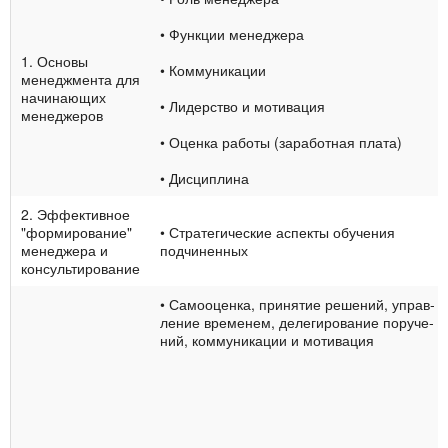
• Функции менеджера
1. Основы
• Коммуникации
менеджмента для
начинающих
• Лидерство и мотивация
мене­джеров
• Оценка работы (заработная плата)
• Дисциплина
2. Эффективное
"фор­мирование"
• Стратегические аспекты обучения
менеджера и
подчиненных
консультирование
• Самооценка, принятие решений, управ­
ление временем, делегирование поруче­
ний, коммуникации и мотивация