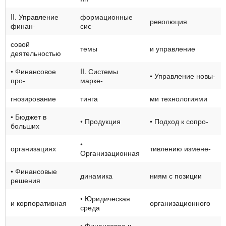
II. Управление
формационные
революция
финан-
сис-
совой
темы
и управление
деятельностью
• Финансовое
II. Системы
• Управление новы-
про-
марке-
гнозирование
тинга
ми технологиями
• Бюджет в
• Продукция
• Подход к сопро-
больших
•
организациях
тивлению измене-
Организационная
• Финансовые
динамика
ниям с позиции
решения
• Юридическая
и корпоративная
организационного
среда
• Финансовое и