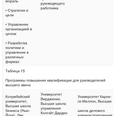
мораль
руководящего
работ­ника
• Стратегия и
цели
• Управление
органи­зацией в
целом
• Разработка
политики и
управление в
раз­личных
фирмах
Таблица 15
Программы повышения квалификации для руководителей
высшего звена
Университет
Колумбийский
Университет Карне-
Вирджинии,
универ­ситет,
ги-Меллон, Высшая
Высшая школа
Высшая школа
управле­ния
бизнеса (Нью-
школа делового
Колгэйт Дарден
Йорк). Две
администрирования