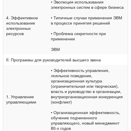
• Эволюция использования
электронных систем в сфере бизнеса
4. Эффективное
• Типичные случаи применения ЭВМ
использование
в процессе принятия решений
элек­тронных
ресурсов
• Проблема секретности при
применении
ЭВМ
II. Программы для руководителей высшего звена
• Эффективность управления,
лояльное поведение,
организационная культура
(ограничительная или творческая),
власть и руководство в организации,
1. Управление
внутриорганизационная конкуренция
управля­ющими
(конфликт)
• Организационная эффективность,
обу­чение подчиненного
управляющего, но­вый менеджмент
80-х годов