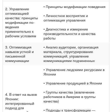
• Принципы модификации поведения
2. Управление
оптими­зацией
• Личностное восприятие и
качества: прин­ципы
оптимизация управления
модификации по­
ведения
• Диагностика и измерение
применительно к
производи­тельности и качества
рабочим условиям
работы
3. Оптимизация
• Анализ аудитории, организация
навыков устной и
мате­риала, структурирование
письменной
коммуника­ций, управление
коммуникации
коммуникациями подчиненных
• Управление людскими ресурсами в
Японии
• Управление продукцией в Японии
• Группы качества (вовлечение
4. В ответ на вызов
работни­ков в Америке в группы
Япо­нии:
качества)
интегрированный
подход для
• Подходы к трансформации —