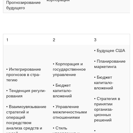
Прогнозирование
будущего
1
2
3
• Будущее США
• Планирование
• Корпорация и
маркетинга
• Интегрирование
госу­дарственное
прогнозов в стра­
управ­ление
• Бюджет
тегию
капитало­
• Бюджет
вложений
• Тенденция регули­
капитало­
рования
вложений
• Стратегия в
при­нятии
• Взаимоувязывание
• Управление
организа­
стратегий и
межлич­ностными
ционных
операций
отноше­ниями
решений
посредством
анализа средств и
• Стиль
•
целей
управления и