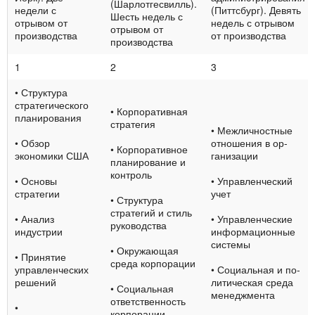
(Шарлотгесвилль).
недели с
(Питтсбург). Девять
Шесть недель с
отрывом от
недель с отрывом
отрывом от
производства
от производства
производства
1
2
3
• Структура
стратеги­ческого
• Корпоративная
планиро­вания
стратегия
• Межличностные
• Обзор
отношения в ор­
• Корпоративное
экономики США
ганизации
планирование и
контроль
• Основы
• Управленческий
стратегии
учет
• Структура
стратегий и стиль
• Анализ
• Управленческие
руководства
индустрии
информационные
системы
• Окружающая
• Принятие
среда корпорации
управлен­ческих
• Социальная и по­
решений
литическая среда
• Социальная
менеджмента
ответст­венность
•
корпорации