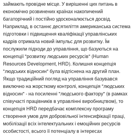
займають провідне місце. У вирішенні цих питань в
економічно розвинених країнах накопичений
багаторічний і постійно удосконалюється досвід.
Наприклад, в останнє десятиліття американська система
підготовки і підвищення кваліфікації управлінських
кадрів отримала новий імпульс для розвитку. Їм
послужили підходи до управління, що базуються на
концепції "розвитку людських ресурсів" (Human
Resources Development, HRD). Колишня концепція
"людських відносин" була відтіснена на другий план.
Якщо традиційний погляд на управління базувався
виключно на жорсткому контролі, концепція "людських
відносин" - на посиленні "людського фактору" (в рамках
співучасті працівників в управлінні виробництвом), то
концепція HRD передбачає комплексну програму
створення умов для добровільної інтенсифікації праці,
мобілізації всіх інтелектуальних і емоційних ресурсів
особистості, всього її потенціалу в інтересах