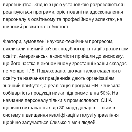
виробництва. Згідно з цією установкою розробляються і
реалізуються програми, орієнтовані на вдосконалення
персоналу в освітньому та професійному аспектах, на
широкий розвиток особистості.
Фактори, зумовлені науково-технічним прогресом,
викликали прямий зв'язок подібної орієнтації з розвитком
освіти. Американські економісти прийшли до висновку,
що його частка в економічному зростанні країни складає
не менше 1 / 5. Підраховано, що капіталовкладення в
освіту та навчання працівників дають організаціям
значний прибуток, а реалізація програм HRD знизила
собівартість продукції низки підприємств на 50%. На
навчання персоналу тільки в промисловості США
щорічно витрачається до 30 млрд доларів. Тільки в
систему підвищення кваліфікації в галузі управління
щорічно залучається близько 1 млн людей.