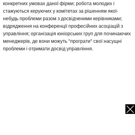
конкретних умовах даної фірми; робота молодих і
стажуються керуючих у комітетах за рішенням якої-
небудь проблеми разом з досвідченими керівниками;
відрядження на конференції професійних асоціацій з
управління; організація юніорських груп для починаючих
менеджерів, де вони можуть "програти" свої насущні
проблеми і отримати досвід управління.