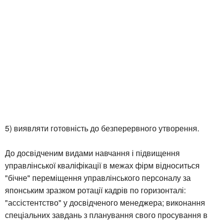
5) виявляти готовність до безперервного утворення.
До досвідченим видами навчання і підвищення
управлінської кваліфікації в межах фірм відноситься
"бічне" переміщення управлінського персоналу за
японським зразком ротації кадрів по горизонталі:
"ассістентство" у досвідченого менеджера; виконання
спеціальних завдань з планування свого просування в