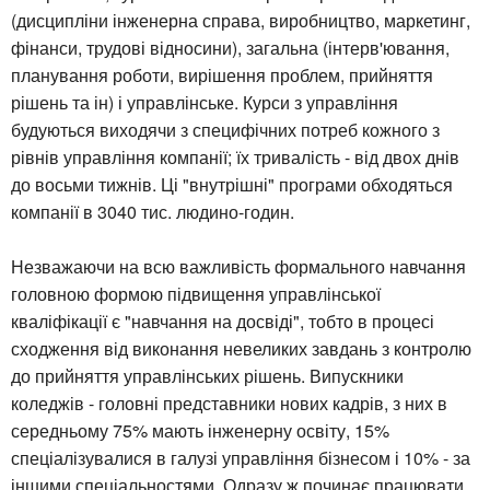
(дисципліни інженерна справа, виробництво, маркетинг,
фінанси, трудові відносини), загальна (інтерв'ювання,
планування роботи, вирішення проблем, прийняття
рішень та ін) і управлінське. Курси з управління
будуються виходячи з специфічних потреб кожного з
рівнів управління компанії; їх тривалість - від двох днів
до восьми тижнів. Ці "внутрішні" програми обходяться
компанії в 3040 тис. людино-годин.
Незважаючи на всю важливість формального навчання
головною формою підвищення управлінської
кваліфікації є "навчання на досвіді", тобто в процесі
сходження від виконання невеликих завдань з контролю
до прийняття управлінських рішень. Випускники
коледжів - головні представники нових кадрів, з них в
середньому 75% мають інженерну освіту, 15%
спеціалізувалися в галузі управління бізнесом і 10% - за
іншими спеціальностями. Одразу ж починає працювати