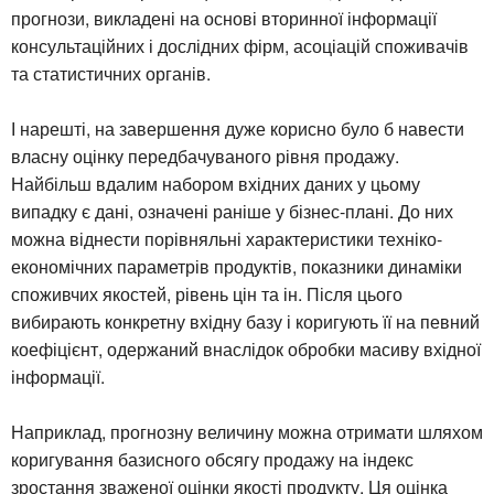
прогнози, викладені на основі вторинної інформації
консультаційних і дослідних фірм, асоціацій споживачів
та статистичних органів.
І нарешті, на завершення дуже корисно було б навести
власну оцінку передбачуваного рівня продажу.
Найбільш вдалим набором вхідних даних у цьому
випадку є дані, означені раніше у бізнес-плані. До них
можна віднести порівняльні характеристики техніко-
економічних параметрів продуктів, показники динаміки
споживчих якостей, рівень цін та ін. Після цього
вибирають конкретну вхідну базу і коригують її на певний
коефіцієнт, одержаний внаслідок обробки масиву вхідної
інформації.
Наприклад, прогнозну величину можна отримати шляхом
коригування базисного обсягу продажу на індекс
зростання зваженої оцінки якості продукту. Ця оцінка