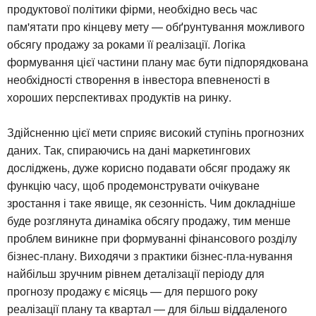
продуктової політики фірми, необхідно весь час
пам'ятати про кінцеву мету — обґрунтування можливого
обсягу продажу за роками її реалізації. Логіка
формування цієї частини плану має бути підпорядкована
необхідності створення в інвестора впевненості в
хороших перспективах продуктів на ринку.
Здійсненню цієї мети сприяє високий ступінь прогнозних
даних. Так, спираючись на дані маркетингових
досліджень, дуже корисно подавати обсяг продажу як
функцію часу, щоб продемонструвати очікуване
зростання і таке явище, як сезонність. Чим докладніше
буде розглянута динаміка обсягу продажу, тим менше
проблем виникне при формуванні фінансового розділу
бізнес-плану. Виходячи з практики бізнес-пла-нування
найбільш зручним рівнем деталізації періоду для
прогнозу продажу є місяць — для першого року
реалізації плану та квартал — для більш віддаленого