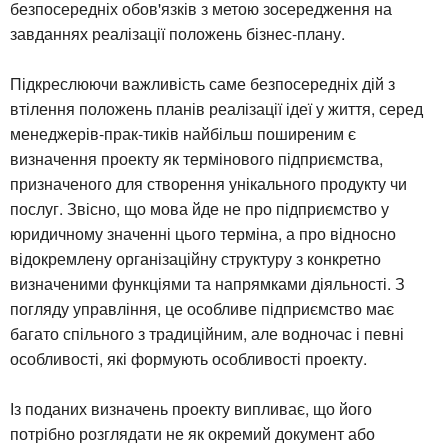
безпосередніх обов'язків з метою зосередження на
завданнях реалізації положень бізнес-плану.
Підкреслюючи важливість саме безпосередніх дій з
втілення положень планів реалізації ідеї у життя, серед
менеджерів-прак-тиків найбільш поширеним є
визначення проекту як термінового підприємства,
призначеного для створення унікального продукту чи
послуг. Звісно, що мова йде не про підприємство у
юридичному значенні цього терміна, а про відносно
відокремлену організаційну структуру з конкретно
визначеними функціями та напрямками діяльності. З
погляду управління, це особливе підприємство має
багато спільного з традиційним, але водночас і певні
особливості, які формують особливості проекту.
Із поданих визначень проекту випливає, що його
потрібно розглядати не як окремий документ або