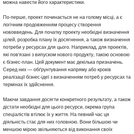
можна навести його характеристики.
По-перше, проект починається не на голому місці, а є
логічним продовженням процесу створення
нововведень. Для початку проекту необхідні визначення
цілей, розробка плану їх досягнення, а також визначення
потреби у ресурсах для цього. Наприклад, для проектів,
які пов'язані з випуском нового продукту, такою основою
є бізнес-план. Цей документ має декілька призначень.
Серед них — обґрунтування напряму або кроків
реалізації бізнес-ідеї з визначенням потреб у ресурсах та
термінах їх здійснення.
Маючи завдання досягти конкретного результату, а також
дістати необхідні для цього ресурси, окрема група
спеціалістів втілює їх у життя. На певний час ця
діяльність стає для них головною. Вони більшою чи
меншою мірою звільняються від виконання своїх