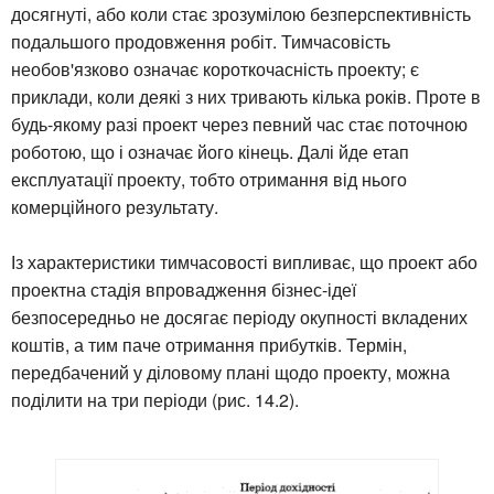
досягнуті, або коли стає зрозумілою безперспективність
подальшого продовження робіт. Тимчасовість
необов'язково означає короткочасність проекту; є
приклади, коли деякі з них тривають кілька років. Проте в
будь-якому разі проект через певний час стає поточною
роботою, що і означає його кінець. Далі йде етап
експлуатації проекту, тобто отримання від нього
комерційного результату.
Із характеристики тимчасовості випливає, що проект або
проектна стадія впровадження бізнес-ідеї
безпосередньо не досягає періоду окупності вкладених
коштів, а тим паче отримання прибутків. Термін,
передбачений у діловому плані щодо проекту, можна
поділити на три періоди (рис. 14.2).