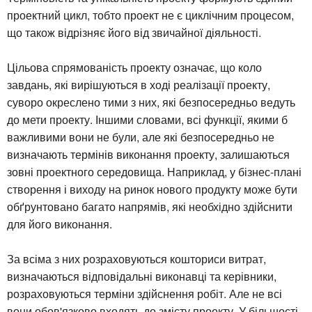
проектний цикл, тобто проект не є циклічним процесом,
що також відрізняє його від звичайної діяльності.
Цільова спрямованість проекту означає, що коло
завдань, які вирішуються в ході реалізації проекту,
суворо окреслено тими з них, які безпосередньо ведуть
до мети проекту. Іншими словами, всі функції, якими б
важливими вони не були, але які безпосередньо не
визначають термінів виконання проекту, залишаються
зовні проектного середовища. Наприклад, у бізнес-плані
створення і виходу на ринок нового продукту може бути
обґрунтовано багато напрямів, які необхідно здійснити
для його виконання.
За всіма з них розраховуються кошториси витрат,
визначаються відповідальні виконавці та керівники,
розраховуються терміни здійснення робіт. Але не всі
вони обов'язково входять до змісту проекту. У більшості