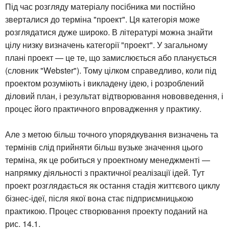
Під час розгляду матеріалу посібника ми постійно
зверталися до терміна "проект". Ця категорія може
розглядатися дуже широко. В літературі можна знайти
цілу низку визначень категорії "проект". У загальному
плані проект — це те, що замислюється або планується
(словник "Webster"). Тому цілком справедливо, коли під
проектом розуміють і викладену ідею, і розроблений
діловий план, і результат відтворювання нововведення, і
процес його практичного впровадження у практику.
Але з метою більш точного упорядкування визначень та
термінів слід прийняти більш вузьке значення цього
терміна, як це робиться у проектному менеджменті —
напрямку діяльності з практичної реалізації ідей. Тут
проект розглядається як остання стадія життєвого циклу
бізнес-ідеї, після якої вона стає підприємницькою
практикою. Процес створювання проекту поданий на
рис. 14.1.