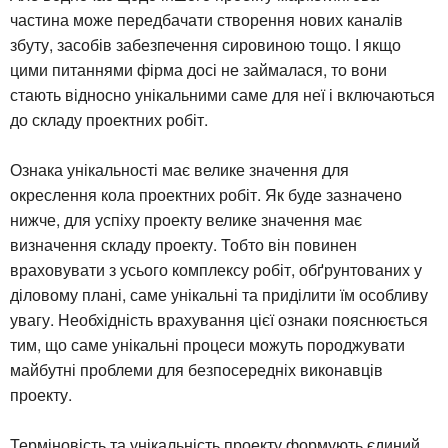
частина може передбачати створення нових каналів
збуту, засобів забезпечення сировиною тощо. І якщо
цими питаннями фірма досі не займалася, то вони
стають відносно унікальними саме для неї і включаються
до складу проектних робіт.
Ознака унікальності має велике значення для
окреслення кола проектних робіт. Як буде зазначено
нижче, для успіху проекту велике значення має
визначення складу проекту. Тобто він повинен
враховувати з усього комплексу робіт, обґрунтованих у
діловому плані, саме унікальні та приділити їм особливу
увагу. Необхідність врахування цієї ознаки пояснюється
тим, що саме унікальні процеси можуть породжувати
майбутні проблеми для безпосередніх виконавців
проекту.
Терміновість та унікальність проекту формують єдиний