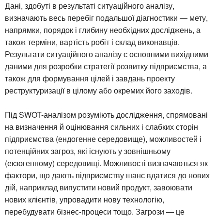
Дані, здобуті в результаті ситуаційного аналізу,
визначають весь перебіг подальшої діагностики — мету,
напрямки, порядок і глибину необхідних досліджень, а
також терміни, вартість робіт і склад виконавців.
Результати ситуаційного аналізу є основними вихідними
даними для розробки стратегії розвитку підприємства, а
також для формування цілей і завдань проекту
реструктуризації в цілому або окремих його заходів.
Під SWOT-аналізом розуміють дослідження, спрямовані
на визначення й оцінювання сильних і слабких сторін
підприємства (ендогенне середовище), можливостей і
потенційних загроз, які існують у зовнішньому
(екзогенному) середовищі. Можливості визначаються як
фактори, що дають підприємству шанс вдатися до нових
дій, наприклад випустити новий продукт, завоювати
нових клієнтів, упровадити нову технологію,
перебудувати бізнес-процеси тощо. Загрози — це