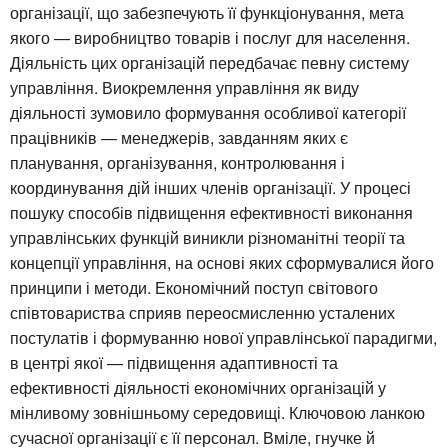
організації, що забезпечують її функціонування, мета
якого — виробництво товарів і послуг для населення.
Діяльність цих організацій передбачає певну систему
управління. Виокремлення управління як виду
діяльності зумовило формування особливої категорії
працівників — менеджерів, завданням яких є
планування, організування, контролювання і
координування дій інших членів організації. У процесі
пошуку способів підвищення ефективності виконання
управлінських функцій виникли різноманітні теорії та
концепції управління, на основі яких сформувалися його
принципи і методи. Економічний поступ світового
співтовариства сприяв переосмисленню усталених
постулатів і формуванню нової управлінської парадигми,
в центрі якої — підвищення адаптивності та
ефективності діяльності економічних організацій у
мінливому зовнішньому середовищі. Ключовою ланкою
сучасної організації є її персонал. Вміле, гнучке й