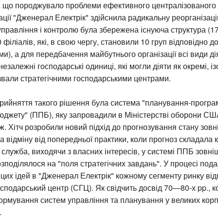
, що породжувало проблеми ефективного централізованого 
уації "Дженерал Електрік" здійснила радикальну реорганізац
правління і контролю була збережена існуюча структура (17
 філіалів, які, в свою чергу, становили 10 груп відповідно д
еми), а для передбачення майбутнього організації всі види ді
незалежні господарські одиниці, які могли діяти як окремі, і
назвали стратегічними господарськими центрами.
рийняття такого рішення була система "планування-програ
джету" (ППБ), яку запровадили в Міністерстві оборони США
. Хітч розробили новий підхід до прогнозування стану зов
 відміну від попередньої практики, коли прогноз складала 
служба, виходячи з власних інтересів, у системі ППБ зовні
поділялося на "поля стратегічних завдань". У процесі под
их ідей в "Дженерал Електрік" кожному сегменту ринку ві
осподарський центр (СГЦ). Як свідчить досвід 70—80-х pp., 
ормування систем управління та планування у великих кор
.