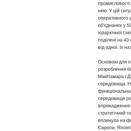
промисловості
нею. У цій сит
оперативного у
об'єднаних у 50
ієрархічної сх
поділені на 43 
від одної. їх 
Основою для п
розроблення бю
МакНамара і Дж
середовища. На
функціональна 
середовище роз
впровадження ц
стратегічний г
вплинула на ф
Європи, Японії