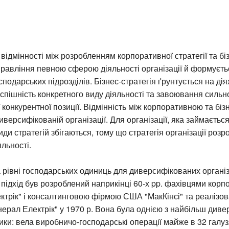
 відмінності між розробленням корпоративної стратегії та біз
равління певною сферою діяльності організації й формуєтьс
подарських підрозділів. Бізнес-стратегія ґрунтується на діях 
спішність конкретного виду діяльності та завоювання сильн
 конкурентної позиції. Відмінність між корпоративною та біз
 диверсифікованій організації. Для організації, яка займаєть
види стратегій збігаються, тому що стратегія організації роз
яльності.
 рівні господарських одиниць для диверсифікованих органі
підхід був розроблений наприкінці 60-х pp. фахівцями корпо
трік" і консалтинговою фірмою США "МакКінсі" та реалізов
нерал Електрік" у 1970 р. Вона була однією з найбільш див
ки: вела виробничо-господарські операції майже в 32 галу