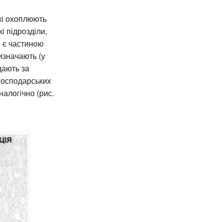
які охоплюють
і підрозділи,
, є частиною
визначають (у
дають за
 господарських
налогічно (рис.