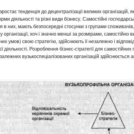
 зростає тенденція до децентралізації великих організацій, 
рми діяльності та різні види бізнесу. Самостійні господарськ
я в них, мають безпосередні стосунки з групами споживачів
у організації, хоч і значно менші за розмірами, самостійно 
их умов) свою стратегію, здійснюють її незалежно і відпові
єї діяльності. Розроблення бізнес-стратегії для самостійних
незалежних вузькоспеціалізованих організацій здійснюється а