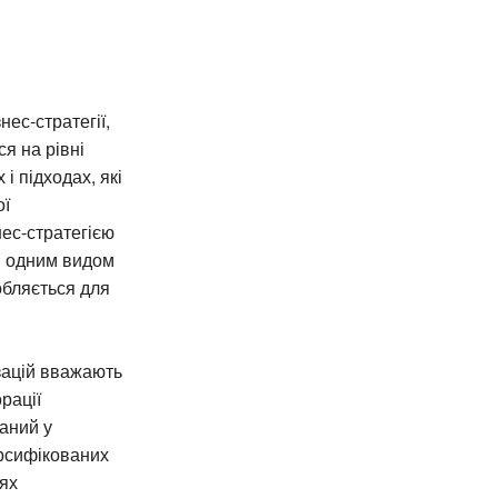
нес-стратегії,
я на рівні
і підходах, які
ої
нес-стратегією
ся одним видом
робляється для
зацій вважають
рації
аний у
ерсифікованих
зях