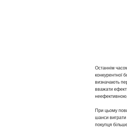
Останнім часом
конкурентної б
визначають пер
вважати ефекти
неефективною, 
При цьому пови
шанси виграти 
покупця більше