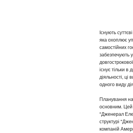
Існують суттєві
яка охоплює уп
самостійних гос
забезпечують у
довгострокової
існує тільки в
діяльності, ці 
одного виду ді
Планування на
основним. Цей 
"Дженерал Елек
структурі "Дже
компаній Амери