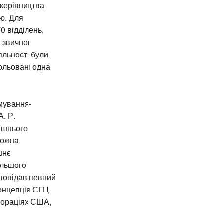
керівництва
ію. Для
0 відділень,
о звичної
яльності були
зольовані одна
мування-
. Р.
нішнього
кожна
шнє
альшого
дповідав певний
концепція СГЦ
пораціях США,