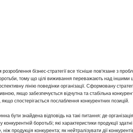
 розроблення бізнес-стратегії все тісніше пов'язане з про
оротьби, тому що цілі виживання переважають над іншими ц
спективну лінію поведінки організації. Сформовану страте
вною, якщо забезпечується відчутна та стабільна конкурент
якщо спостерігається послаблення конкурентних позицій.
нна бути знайдена відповідь на такі питання: де організаці
у конкурентній боротьбі; які характеристики продукції здатн
, ніж продукція конкурента; як нейтралізувати дії конкурен