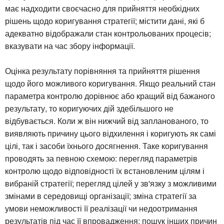
має надходити своєчасно для прийняття необхідних
рішень щодо коригування стратегії; містити дані, які б
адекватно відображали стан контрольованих процесів;
вказувати на час збору інформації.
Оцінка результату порівняння та прийняття рішення
щодо його можливого коригування. Якщо реальний стан
параметра контролю дорівнює або кращий від бажаного
результату, то коригуючих дій здебільшого не
відбувається. Коли ж він нижчий від запланованого, то
виявляють причину цього відхилення і коригують як самі
цілі, так і засоби їхнього досягнення. Таке коригування
проводять за певною схемою: перегляд параметрів
контролю щодо відповідності їх встановленим цілям і
вибраній стратегії; перегляд цілей у зв'язку з можливими
змінами в середовищі організації; зміна стратегії за
умови неможливості її реалізації чи недоотримання
результатів під час її впровадження; пошук інших причин