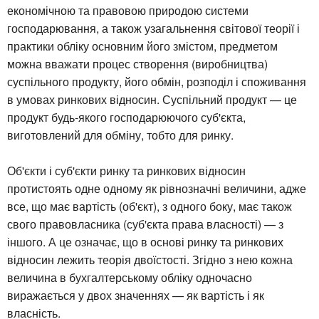
економічною та правовою природою системи
господарювання, а також узагальнення світової теорії і
практики обліку основним його змістом, предметом
можна вважати процес створення (виробництва)
суспільного продукту, його обмін, розподіл і споживання
в умовах ринкових відносин. Суспільний продукт — це
продукт будь-якого господарюючого суб'єкта,
виготовлений для обміну, тобто для ринку.
Об'єкти і суб'єкти ринку та ринкових відносин
протистоять одне одному як рівнозначні величини, адже
все, що має вартість (об'єкт), з одного боку, має також
свого правовласника (суб'єкта права власності) — з
іншого. А це означає, що в основі ринку та ринкових
відносин лежить теорія двоїстості. Згідно з нею кожна
величина в бухгалтерському обліку одночасно
виражається у двох значеннях — як вартість і як
власність.