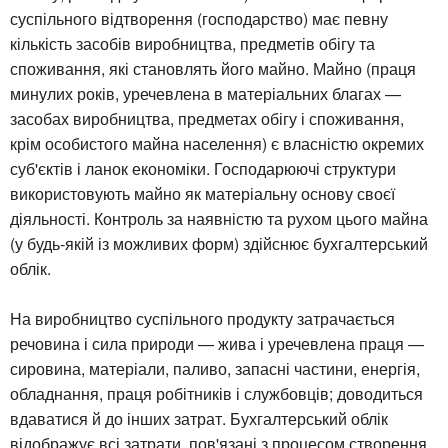
суспільного відтворення (господарство) має певну
кількість засобів виробництва, предметів обігу та
споживання, які становлять його майно. Майно (праця
минулих років, уречевлена в матеріальних благах —
засобах виробництва, предметах обігу і споживання,
крім особистого майна населення) є власністю окремих
суб'єктів і ланок економіки. Господарюючі структури
використовують майно як матеріальну основу своєї
діяльності. Контроль за наявністю та рухом цього майна
(у будь-якій із можливих форм) здійснює бухгалтерський
облік.
На виробництво суспільного продукту затрачається
речовина і сила природи — жива і уречевлена праця —
сировина, матеріали, паливо, запасні частини, енергія,
обладнання, праця робітників і службовців; доводиться
вдаватися й до інших затрат. Бухгалтерський облік
відображує всі затрати, пов'язані з процесом створення