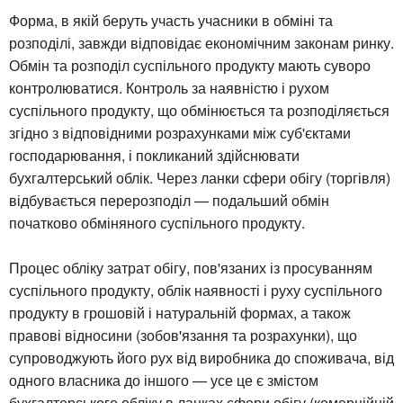
Форма, в якій беруть участь учасники в обміні та
розподілі, завжди відповідає економічним законам ринку.
Обмін та розподіл суспільного продукту мають суворо
контролюватися. Контроль за наявністю і рухом
суспільного продукту, що обмінюється та розподіляється
згідно з відповідними розрахунками між суб'єктами
господарювання, і покликаний здійснювати
бухгалтерський облік. Через ланки сфери обігу (торгівля)
відбувається перерозподіл — подальший обмін
початково обміняного суспільного продукту.
Процес обліку затрат обігу, пов'язаних із просуванням
суспільного продукту, облік наявності і руху суспільного
продукту в грошовій і натуральній формах, а також
правові відносини (зобов'язання та розрахунки), що
супроводжують його рух від виробника до споживача, від
одного власника до іншого — усе це є змістом
бухгалтерського обліку в ланках сфери обігу (комерційній