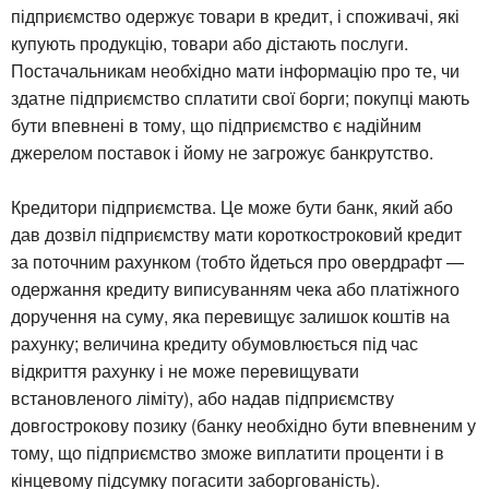
підприємство одержує товари в кредит, і споживачі, які
купують продукцію, товари або дістають послуги.
Постачальникам необхідно мати інформацію про те, чи
здатне підприємство сплатити свої борги; покупці мають
бути впевнені в тому, що підприємство є надійним
джерелом поставок і йому не загрожує банкрутство.
Кредитори підприємства. Це може бути банк, який або
дав дозвіл підприємству мати короткостроковий кредит
за поточним рахунком (тобто йдеться про овердрафт —
одержання кредиту виписуванням чека або платіжного
доручення на суму, яка перевищує залишок коштів на
рахунку; величина кредиту обумовлюється під час
відкриття рахунку і не може перевищувати
встановленого ліміту), або надав підприємству
довгострокову позику (банку необхідно бути впевненим у
тому, що підприємство зможе виплатити проценти і в
кінцевому підсумку погасити заборгованість).