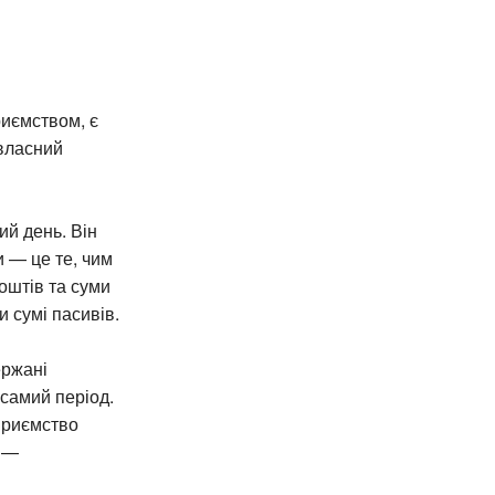
иємством, є
 власний
й день. Він
 — це те, чим
оштів та суми
 сумі пасивів.
ержані
 самий період.
приємство
и —