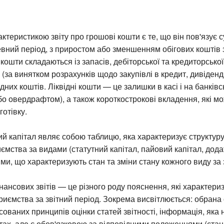
ктеристикою звіту про грошові кошти є те, що він пов'язує с
вний період, з приростом або зменшенням обігових коштів 
 кошти складаються із запасів, дебіторської та кредиторської
 (за винятком розрахунків щодо закупівлі в кредит, дивіденд
відних коштів. Ліквідні кошти — це залишки в касі і на банків
бо овердрафтом), а також короткострокові вкладення, які 
готівку.
ий капітал являє собою таблицю, яка характеризує структур
иємства за видами (статутний капітал, пайовий капітал, дода
ями, що характеризують стан та зміни стану кожного виду за 
нансових звітів — це різного роду пояснення, які характери
приємства за звітний період. Зокрема висвітлюється: обрана
осованих принципів оцінки статей звітності, інформація, яка
тах, але є обов'язковою за відповідними положеннями (стан