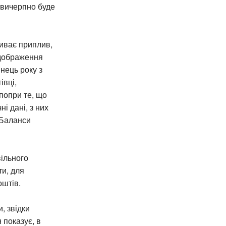
к вичерпно буде
биває приплив,
ідображення
нець року з
івці,
 попри те, що
і дані, з них
 Баланси
вільного
ти, для
оштів.
, звідки
 показує, в