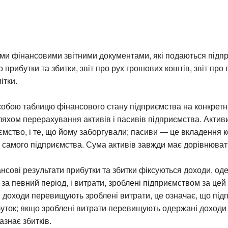
и фінансовими звітними документами, які подаються підпр
о прибутки та збитки, звіт про рух грошових коштів, звіт про
ітки.
обою таблицю фінансового стану підприємства на конкретни
яхом перерахування активів і пасивів підприємства. Активи
ємство, і те, що йому заборгували; пасиви — це вкладення к
 самого підприємства. Сума активів завжди має дорівнювати
нансові результати прибутки та збитки фіксуються доходи, од
за певний період, і витрати, зроблені підприємством за цей
 доходи перевищують зроблені витрати, це означає, що під
уток; якщо зроблені витрати перевищують одержані доход
азнає збитків.