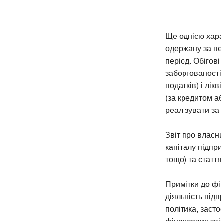
Ще однією хара
одержану за пе
період. Обігові
заборгованості
податків) і лік
(за кредитом а
реалізувати за 
Звіт про власн
капіталу підпр
тощо) та статт
Примітки до фі
діяльність під
політика, заст
фінансових зві