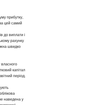
уму прибутку,
за цей самий
ів до виплати і
ському рахунку
можна швидко
у власного
тковий капітал
звітний період.
зують
 облікова
 не наведена у
дартами).