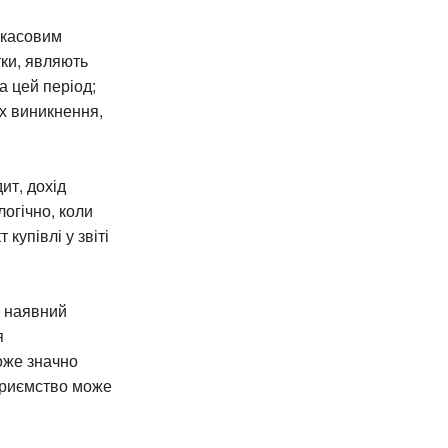
 касовим
тки, являють
а цей період;
їх виникнення,
ит, дохід
огічно, коли
купівлі у звіті
є наявний
я
оже значно
дприємство може