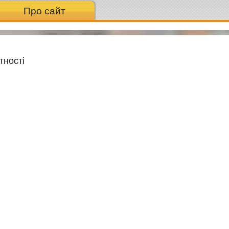
Про сайт
тності