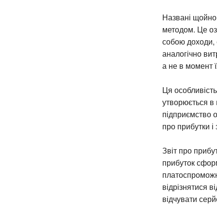
Названі щойно
методом. Це оз
собою доходи, 
аналогічно вит
а не в момент ї
Ця особливість
утворюється в 
підприємство от
про прибутки і
Звіт про прибу
прибуток сформ
платоспроможн
відрізнятися в
відчувати серй