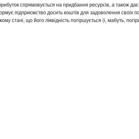
прибуток спрямовується на придбання ресурсів, а також дає
ормує підприємство досить коштів для задоволення своїх по
ому стані, що його ліквідність погіршується (і, мабуть, погі