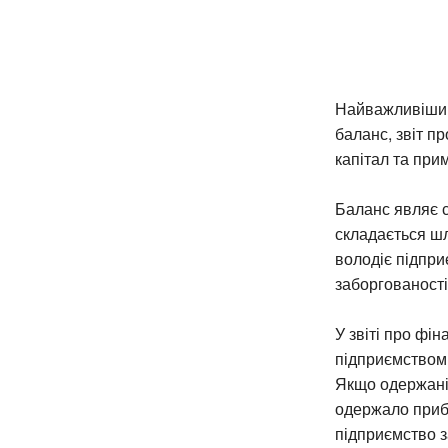
Найважливішим
баланс, звіт пр
капітал та прим
Баланс являє с
складається шл
володіє підпри
заборгованості
У звіті про фі
підприємством 
Якщо одержані
одержало приб
підприємство з