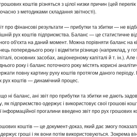
 грошових коштів різняться з цілої низки причин (цей перелі
очасно з методиками складання звітності).
звіт про фінансові результати — прибутки та збитки — не від
рішній рух коштів підприємства. Баланс — це статистичне в
ного об'єкта на даний момент. Можна порівняти баланс на кі
ець попереднього року і відмітити різницю (наприклад, у гот
талі, основних засобах, акціонерному капіталі й т. ін.). Але
нього року і баланс поточного року містять корисні аналітичн
ржати повну картину руху коштів протягом даного періоду.
 як рух коштів — динамічний процес.
 що ні баланс, ані звіт про прибутки та збитки не дають задо
, як підприємство одержує і використовує свої грошові кош
ї інформаційної прогалини введено звіт про рух грошових к
рошових коштів — це документ-доказ, який дає змогу показати
держує гроші і як вони потім використовуються. Зокрема він