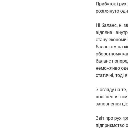
Прибуток і рух
розглянуто одн
Ні баланс, ні 
відплив і внут
стану економіч
балансом на кін
оборотному капі
баланс поперед
неможливо оде
статичні, тоді
З огляду на те,
пояснення тому
заповнення ціє
Звіт про рух г
підприємство о