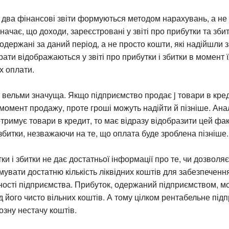
 два фінансові звіти формуються методом нарахувань, а не
начає, що доходи, зареєстровані у звіті про прибутки та зби
одержані за даний період, а не просто кошти, які надійшли з
рати відображаються у звіті про прибутки і збитки в момент 
х оплати.
 вельми значуща. Якщо підприємство продає j товари в кред
момент продажу, проте гроші можуть надійти й пізніше. Анал
римує товари в кредит, то має відразу відобразити цей факт 
 збитки, незважаючи на те, що оплата буде зроблена пізніше.
тки і збитки не дає достатньої інформації про те, чи дозволя
увати достатню кількість ліквідних коштів для забезпеченн
ості підприємства. Прибуток, одержаний підприємством, м
ід його чисто вільних коштів. А тому цілком рентабельне пі
озну нестачу коштів.