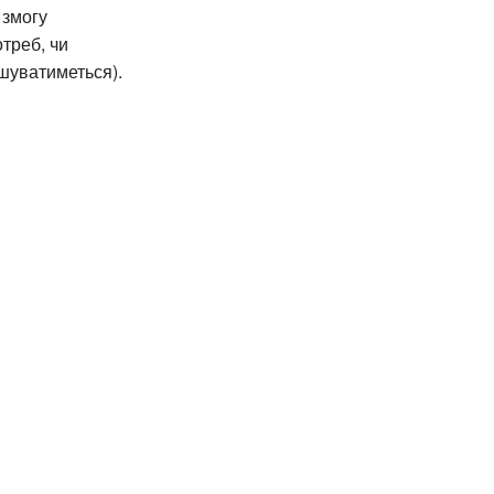
 змогу
треб, чи
ршуватиметься).