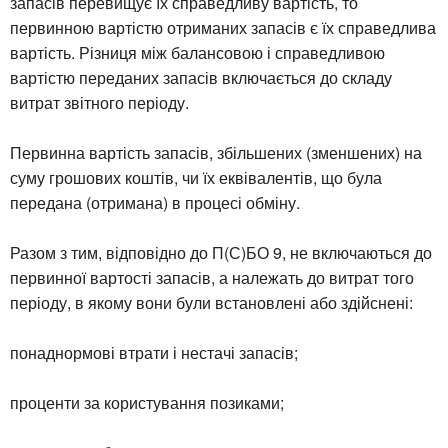
запасів перевищує їх справедливу вартість, то
первинною вартістю отриманих запасів є їх справедлива
вартість. Різниця між балансовою і справедливою
вартістю переданих запасів включається до складу
витрат звітного періоду.
Первинна вартість запасів, збільшених (зменшених) на
суму грошових коштів, чи їх еквівалентів, що була
передана (отримана) в процесі обміну.
Разом з тим, відповідно до П(С)БО 9, не включаються до
первинної вартості запасів, а належать до витрат того
періоду, в якому вони були встановлені або здійснені:
понаднормові втрати і нестачі запасів;
проценти за користування позиками;