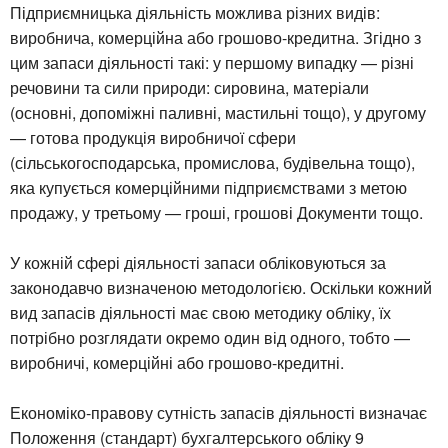
Підприємницька діяльність можлива різних видів:
виробнича, комерційна або грошово-кредитна. Згідно з
цим запаси діяльності такі: у першому випадку — різні
речовини та сили природи: сировина, матеріали
(основні, допоміжні паливні, мастильні тощо), у другому
— готова продукція виробничої сфери
(сільськогосподарська, промислова, будівельна тощо),
яка купується комерційними підприємствами з метою
продажу, у третьому — гроші, грошові Документи тощо.
У кожній сфері діяльності запаси обліковуються за
законодавчо визначеною методологією. Оскільки кожний
вид запасів діяльності має свою методику обліку, їх
потрібно розглядати окремо один від одного, тобто —
виробничі, комерційні або грошово-кредитні.
Економіко-правову сутність запасів діяльності визначає
Положення (стандарт) бухгалтерського обліку 9