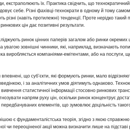
и, екстраполюють їх. Практика свідчить, що технократичний 
овує себе. Різні фахівці-технократи в одному й тому само
ть різні (навіть протилежні) тенденції. Проте нерідко такий п
ринкових цін дає позитивні результати.
ліджують ринок цінних паперів загалом або ринки окремих ц
 увагою зовнішні чинники, які, наприклад, визначають попи
яка виробляється компаніями-емітентами, або на послуги, 
и впевнені, що суб’єкти, які формують ринки, мало відрізняю
оведінкою, і за аналітичних умов діятимуть однаково. Техно
 вивчення статистичної інформації стосовно ринкових транс
нозувати напрям руху цін, оскільки ринок концентрує достат
 передбачуваних елементів, що зумовлює доцільність таког
шою є фундаменталістська теорія, згідно з якою справжню
ної чи переоціненої акції можна визначити лише на підставі 