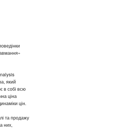
 поведінки
навмання»
nalysis
ра, який
є в собі всю
чна ціна
инаміки цін.
влі та продажу
а них,