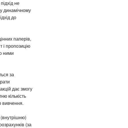
підхід не
му динамічному
ідхід до
інних паперів,
т і пропозицію
що ними
ться за
крати
акцій дає змогу
ню кількість
о вивчення.
 (внутрішню)
розрахунків (за