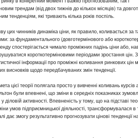
ринку в конкретний момент і важко прогнозованим, так і
овим трендам (від двох тижнів до кількох місяців) та довг
м тенденціям, які тривають кілька років поспіль.
ву цих чинників динаміка ціни, як правило, коливається за 
ми: за фундаментального (довготермінового або короткоте
енду спостерігається чимало проміжних падінь ціни або, на
ушуватися короткотерміновими періодами зростання цін. З
атистичної інформації про проміжні коливання ринкових цін 
их висновків щодо передбачуваних змін тенденції.
ета цієї теорії полягала просто у вивченні коливань курсів а
льтон були впевнені, що зміни в середніх показниках зумо
у діловій активності. Впевненість у тому, що на підставі те
іни умов підприємницької діяльності, трансформувалася в
алі дає змогу результативно прогнозувати цінові тенденції н