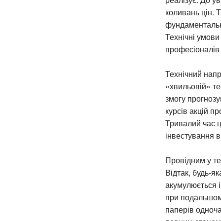
коливань цін. 
фундаментальн
Технічні умови
професіоналів 
Технічний напр
«хвильовій» те
змогу прогнозу
курсів акцій п
Тривалий час ц
інвестування в
Провідним у те
Відтак, будь-я
акумулюється і
при подальшому 
паперів одноч