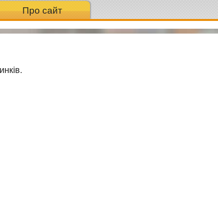
Про сайт
инків.