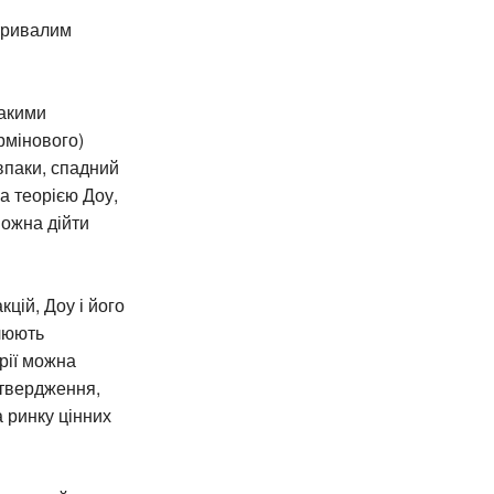
отривалим
такими
рмінового)
впаки, спадний
а теорією Доу,
можна дійти
кцій, Доу і його
влюють
орії можна
 твердження,
а ринку цінних