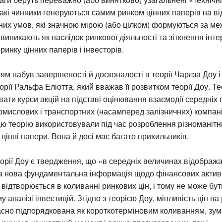
Такі чинники генеруються самим ринком цінних паперів на ві
их умов, які значною мірою (або цілком) формуються за ме
 виникають як наслідок ринкової діяльності та зіткнення інте
ринку цінних паперів і інвесторів.
ям набув завершеності й досконалості в теорії Чарлза Доу і 
орії Ральфа Еліотта, який вважав її розвитком теорії Доу. Т
вати курси акцій на підставі оцінювання взаємодії середніх 
ромислових і транспортних (насамперед залізничних) компан
ю теорію використовували під час розроблення різноманітн
 цінні папери. Вона й досі має багато прихильників.
орії Доу є твердження, що «в середніх величинах відобража
ка нова фундаментальна інформація щодо фінансових актив
 відтворюється в коливанні ринкових цін, і тому не може бу
аналізі інвестицій. Згідно з теорією Доу, мінливість цін на
асно підпорядкована як короткотерміновим коливанням, зу