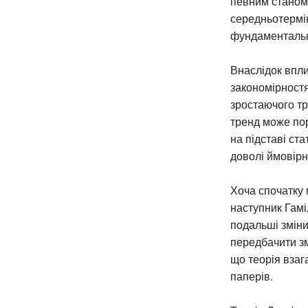
певним станом 
середньотермін
фундаментальни
Внаслідок впли
закономірностя
зростаючого тр
тренд може пор
на підставі ст
доволі ймовірн
Хоча спочатку м
наступник Гамі
подальші зміни 
передбачити зм
що теорія взаг
паперів.