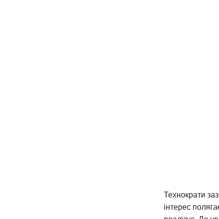
Технократи заз
інтерес полягає
реалізує. До у