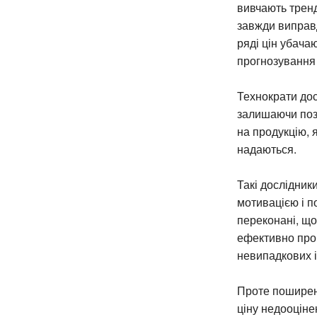
вивчають тренд
завжди виправд
ряді цін убачаю
прогнозування 
Технократи дос
залишаючи поза
на продукцію, 
надаються.
Такі дослідник
мотивацією і п
переконані, що
ефективно прог
невипадкових і
Проте поширені
ціну недооціне