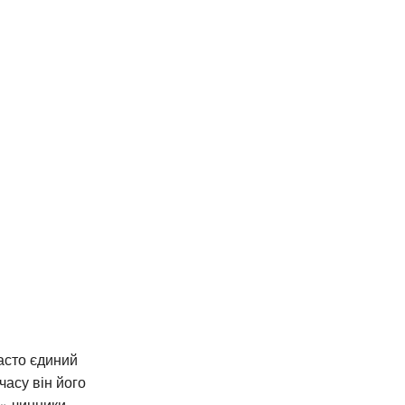
часто єдиний
часу він його
і» чинники