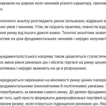
ажаючи на широке коло чинників різного характеру, причом
х.
хнічного аналізу розглядають ринок ізольовано, відірвано в
х умов і чинників. Утім, як свідчить практика, повністю ві
ення ринку від іншого доволі важко. Технічні аналітики зазви
плив на ціни фундаментальних чинників і нерідко залучають
ундаменталістського напряму також цікавляться статистич
 зміни рівня ринкових цін і обсягів торгівлі на ринку цінних
 коливань і нерідко зважають на це в розрахунках.
ереджуються переважно на мінливості ринку цінних паперів
фундаментальними (економічними й політичними) умовами, 
перебувають за межами самого ринку. Дії деяких фундамент
жі того, щоб просто формувати диверсифіковані портфелі ц
рівнем ризику, коли очікується підвищення ринкових цін. Як