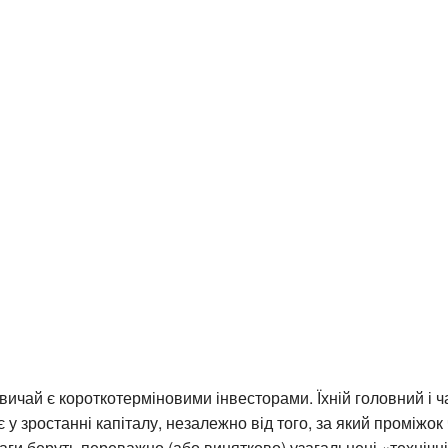
вичай є короткотерміновими інвесторами. Їхній головний і 
 у зростанні капіталу, незалежно від того, за який проміжок 
ваги беруть переважно (або винятково) узагальнені «технічн