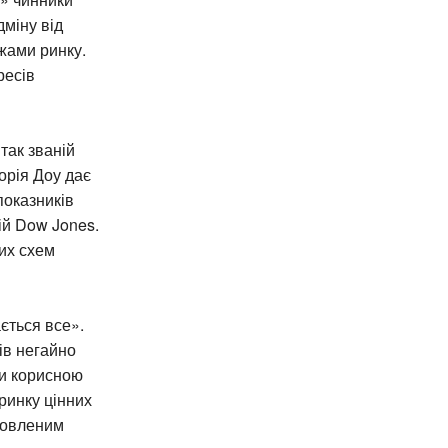
дміну від
жами ринку.
ресів
так званій
еорія Доу дає
показників
ій Dow Jones.
их схем
ється все».
ів негайно
ти корисною
 ринку цінних
мовленим