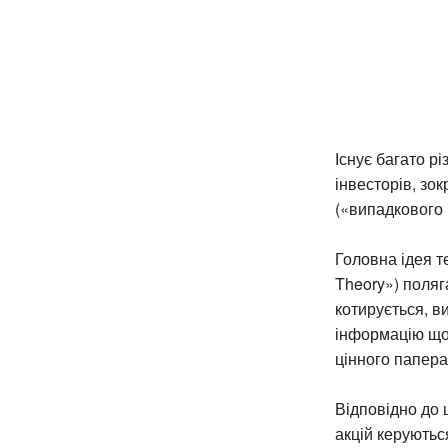
Існує багато р
інвесторів, зо
(«випадкового 
Головна ідея те
Theory») поляг
котирується, в
інформацію щод
цінного папера
Відповідно до ц
акцій керуютьс