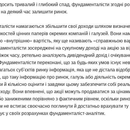
досить тривалий і глибокий спад, фундаменталісти згодні ро
ь на деякий час залишити ринок.
талісти намагаються збільшити свої доходи шляхом визнач
якостей цінних паперів окремих компаній і галузей. Вони н
ю «внутрішню» вартість, яку ще називають «справжньою ва
менталісти зосереджені на сукупному доході на акцію за в
жок часу, ретельно аналізують дивідендний дохід і очікува
 Фундаменталісти переконані, що за будь-яких умов існує не
гатьох суб’єктів ринку інформація, яка ще не дістала відоб
, що таку інформацію про ринок, галузь або діяльність окрем
 й кількісно оцінити і завдяки цьому забезпечити собі реал
ходу. Вони впевнені, що акції можуть продаватися за цінам
 заниженими порівняно з фактичним рівнем, оскільки рино
м не встигає своєчасно поглинути й достатньо врахувати ту
ує у своїх розрахунках фундаменталіст-аналітик.