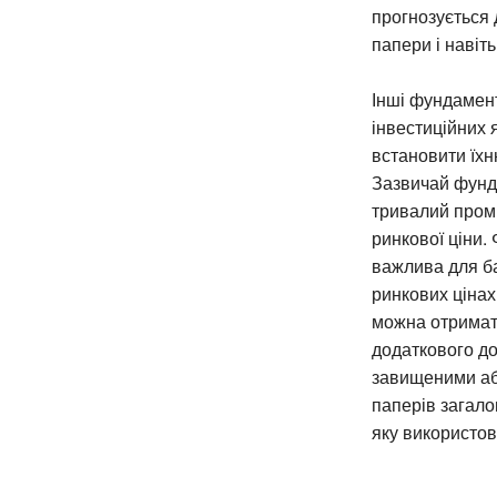
прогнозується 
папери і навіт
Інші фундамен
інвестиційних 
встановити їхн
Зазвичай фунда
тривалий промі
ринкової ціни.
важлива для ба
ринкових цінах
можна отримати
додаткового до
завищеними або
паперів загало
яку використов