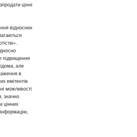
зпродати цінні
ення відносних
амагаються
ртістю».
ідносно
не підвищення
відома, але
раження в
их емітентів
ьні можливості
и, значно
к цінних
 інформацію,