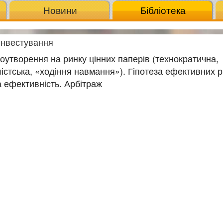
Новини
Бібліотека
інвестування
іноутворення на ринку цінних паперів (технократична,
стська, «ходіння навмання»). Гіпотеза ефективних р
 ефективність. Арбітраж