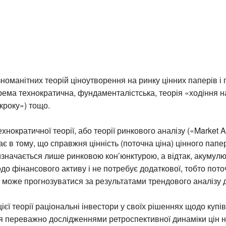
ізноманітних теорій ціноутворення на ринку цінних паперів і
крема технократична, фундаменталістська, теорія «ходіння 
кроку») тощо.
хнократичної теорії, або теорії ринкового аналізу («Market A
ає в тому, що справжня цінність (поточна ціна) цінного папе
изначається лише ринковою кон’юнктурою, а відтак, акумулю
о фінансового активу і не потребує додаткової, тобто пото
 може прогнозуватися за результатами трендового аналізу д
ієї теорії раціональні інвестори у своїх рішеннях щодо купі
я переважно дослідженнями ретроспективної динаміки цін н