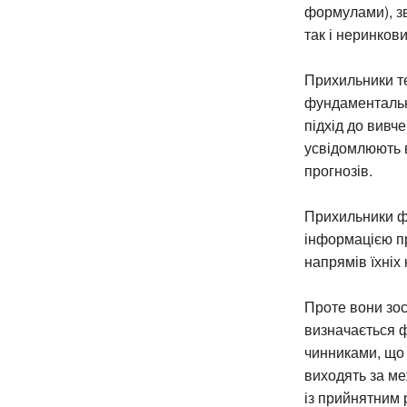
формулами), зв
так і неринкови
Прихильники те
фундаментальни
підхід до вивч
усвідомлюють в
прогнозів.
Прихильники ф
інформацією про
напрямів їхніх
Проте вони зос
визначається 
чинниками, що 
виходять за ме
із прийнятним 