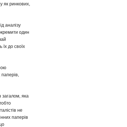
у як ринкових,
ід аналізу
докремити один
чай
 їх до своїх
ною
 паперів,
 загалом, яка
тобто
алістів не
інних паперів
що