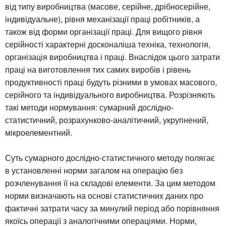
від типу виробництва (масове, серійне, дрібносерійне,
індивідуальне), рівня механізації праці робітників, а
також від форми організації праці. Для вищого рівня
серійності характерні досконаліша техніка, технологія,
організація виробництва і праці. Внаслідок цього затрати
праці на виготовлення тих самих виробів і рівень
продуктивності праці будуть різними в умовах масового,
серійного та індивідуального виробництва. Розрізняють
такі методи нормування: сумарний дослідно-
статистичний, розрахунково-аналітичний, укрупнений,
мікроелементний.
Суть сумарного дослідно-статистичного методу полягає
в установленні норми загалом на операцію без
розчленування її на складові елементи. За цим методом
норми визначають на основі статистичних даних про
фактичні затрати часу за минулий період або порівняння
якоїсь операції з аналогічними операціями. Норми,