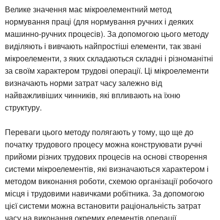
Велике значення має мікроелементний метод
нормування праці (для нормування ручних і деяких
машинно-ручних процесів). За допомогою цього методу
виділяють і вивчають найпростіші елементи, так звані
мікроелементи, з яких складаються складні і різноманітні
за своїм характером трудові операції. Ці мікроелементи
визначають норми затрат часу залежно від
найважливіших чинників, які впливають на їхню
структуру.
Переваги цього методу полягають у тому, що ще до
початку трудового процесу можна конструювати ручні
прийоми різних трудових процесів на основі створення
системи мікроелементів, які визначаються характером і
методом виконання роботи, схемою організації робочого
місця і трудовими навичками робітника. За допомогою
цієї системи можна встановити раціональність затрат
часу на виконання окремих елементів операції.