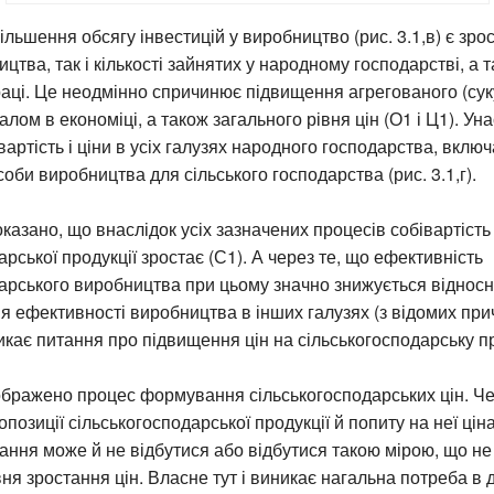
ільшення обсягу інвестицій у виробництво (рис. 3.1,в) є зро
цтва, так і кількості зайнятих у народному господарстві, а 
аці. Це неодмінно спричинює підвищення агрегованого (сук
галом в економіці, а також загального рівня цін (О1 і Ц1). Ун
артість і ціни в усіх галузях народного господарства, включ
оби виробництва для сільського господарства (рис. 3.1,г).
показано, що внаслідок усіх зазначених процесів собівартість
арської продукції зростає (С1). А через те, що ефективність
арського виробництва при цьому значно знижується відносн
вня ефективності виробництва в інших галузях (з відомих прич
кає питання про підвищення цін на сільськогосподарську п
зображено процес формування сільськогосподарських цін. Ч
озиції сільськогосподарської продукції й попиту на неї ціна 
ання може й не відбутися або відбутися такою мірою, що не
вня зростання цін. Власне тут і виникає нагальна потреба 