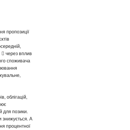
ня пропозиції
ктів
осередній,
  через вплив
ного споживача
улювання
жувальне,
в, облігацій,
лює
й для позики.
и знижується. А
ння процентної