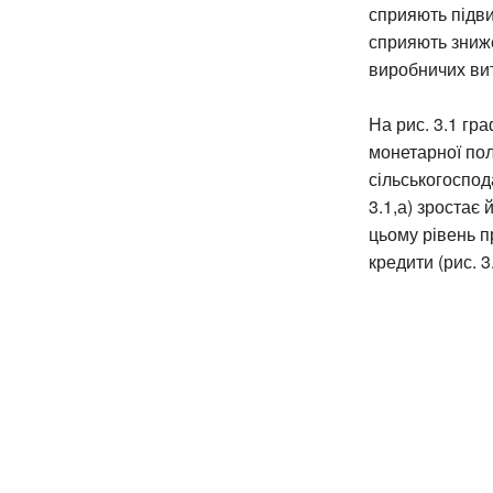
сприяють підви
сприяють зниже
виробничих вит
На рис. 3.1 гр
монетарної пол
сільськогоспод
3.1,а) зростає
цьому рівень п
кредити (рис. 