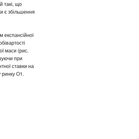
 такі, що
ки є збільшення
ом експансійної
обівартості
ї маси (рис.
ншуючи при
нтної ставки на
у ринку О1.