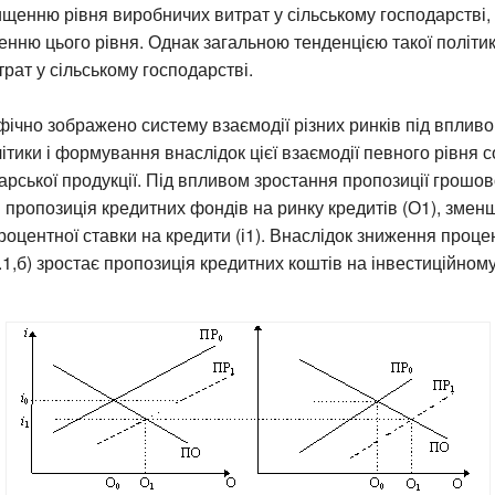
щенню рівня виробничих витрат у сільському господарстві, й
нню цього рівня. Однак загальною тенденцією такої політи
рат у сільському господарстві.
афічно зображено систему взаємодії різних ринків під вплив
ітики і формування внаслідок цієї взаємодії певного рівня с
арської продукції. Під впливом зростання пропозиції грошово
 й пропозиція кредитних фондів на ринку кредитів (О1), зме
роцентної ставки на кредити (і1). Внаслідок зниження проце
3.1,б) зростає пропозиція кредитних коштів на інвестиційном