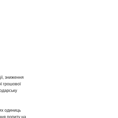
ії, зниження
ої грошової
подарську
их одиниць
ння попиту на