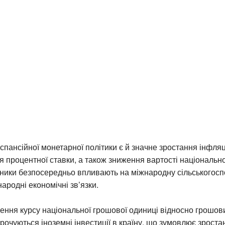
спансійної монетарної політики є й значне зростання інфляц
я процентної ставки, а також зниження вартості національн
нники безпосередньо впливають на міжнародну сільськогос
народні економічні зв’язки.
ення курсу національної грошової одиниці відносно грошов
орочуються іноземні інвестиції в країну, що зумовлює зроста