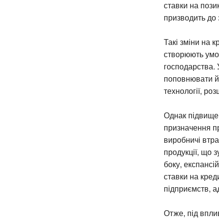
ставки на пози
призводить до 
Такі зміни на 
створюють умов
господарства. 
поповнювати й
технології, ро
Однак підвищен
призначення пр
виробничі втра
продукції, що 
боку, експансі
ставки на кред
підприємств, а
Отже, під вплив