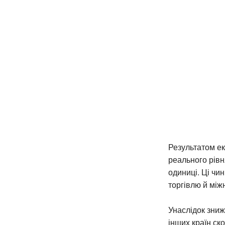
Результатом ек
реального рівн
одиниці. Ці чи
торгівлю й між
Унаслідок зниж
інших країн ск