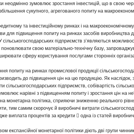
ки неодмінно зумовлює зростання інвестицій, що в свою че
збільшення сукупного, агрегованого попиту на макроекономі
кредитному та інвестиційному ринках і на макроекономічному
и для підвищення попиту на ринках засобів виробництва д
У сільськогосподарських підприємств з’являються можливос
 поновлювати свою матеріально-технічну базу, запроваджув
зширювати сферу користування послугами сторонніх організа
ня попиту на ринках промислової продукції сільськогоспод
изводить до підвищення цін на цю продукцію. Як наслідок, 
ти сільськогосподарських підприємств, собівартість сільськ
зумовлює нарівні з підвищенням попиту і зростання цін на неї
йна монетарна політика, сприяючи зниженню реального рівн
ити, тим самим скорочує й виробничі витрати сільськогоспо
дже виплата процентів за кредити  одна із статей виробнич
ом експансійної монетарної політики діють дві групи чинникі