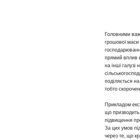
Головними важ
грошової маси 
господарювання
прямий вплив н
на інші галузі
сільськогоспод
поділяється на
тобто скорочен
Прикладом експ
що призводить 
підвищення про
За цих умов пі
через те, що к