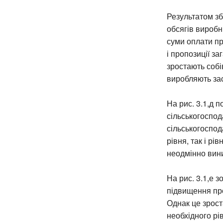
Результатом зб
обсягів виробни
суми оплати пр
і пропозиції за
зростають собів
виробляють зас
На рис. 3.1,д 
сільськогоспод
сільськогоспод
рівня, так і рі
неодмінно вини
На рис. 3.1,е 
підвищення проп
Однак це зрост
необхідного рі