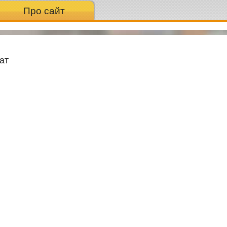
Про сайт
ат