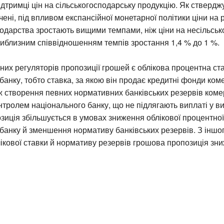
ідтримці цін на сільськогосподарську продукцію. Як ствердж
чені, під впливом експансійної монетарної політики ціни на 
подарства зростають вищими темпами, ніж ціни на несільсь
риблизним співвідношенням темпів зростання 1,4 % до 1 %.
них регуляторів пропозиції грошей є облікова процентна ст
банку, тобто ставка, за якою він продає кредитні фонди ко
ж створення певних нормативних банківських резервів ком
нтролем національного банку, що не підлягають виплаті у ви
иція збільшується в умовах зниження облікової процентної
банку й зменшення нормативу банківських резервів. З іншог
ікової ставки й нормативу резервів грошова пропозиція зни