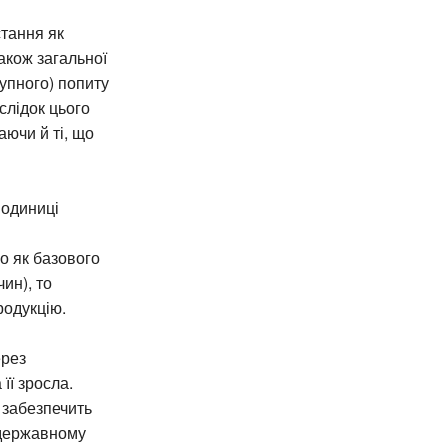
стання як
також загальної
упного) попиту
аслідок цього
аючи й ті, що
 одиниці
о як базового
ин), то
родукцію.
ерез
її зросла.
 забезпечить
в державному