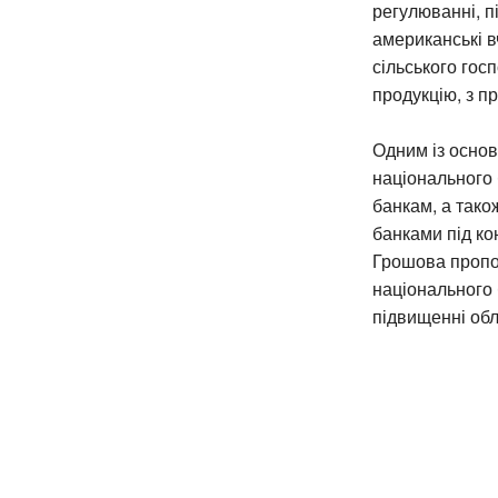
регулюванні, п
американські в
сільського гос
продукцію, з п
Одним із основ
національного 
банкам, а тако
банками під ко
Грошова пропоз
національного 
підвищенні обл