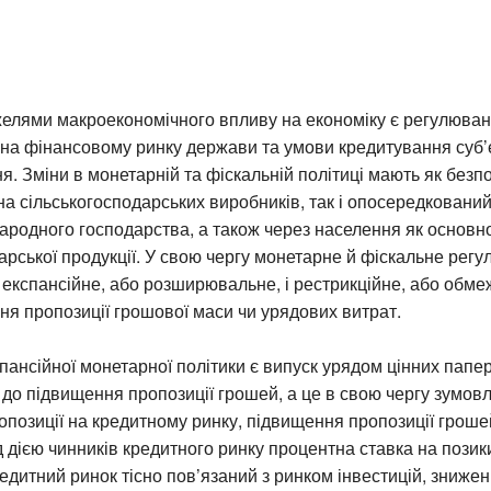
елями макроекономічного впливу на економіку є регулюван
на фінансовому ринку держави та умови кредитування суб’є
. Зміни в монетарній та фіскальній політиці мають як безп
а сільськогосподарських виробників, так і опосередкований
 народного господарства, а також через населення як основ
арської продукції. У свою чергу монетарне й фіскальне рег
 експансійне, або розширювальне, і рестрикційне, або обме
ня пропозиції грошової маси чи урядових витрат.
ансійної монетарної політики є випуск урядом цінних папері
до підвищення пропозиції грошей, а це в свою чергу зумов
позиції на кредитному ринку, підвищення пропозиції гроше
д дією чинників кредитного ринку процентна ставка на позик
редитний ринок тісно пов’язаний з ринком інвестицій, зниже