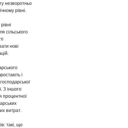
ргу незворотньо
чному рівні.
 рівні
ля сільського
ті
ати нові
цій.
арського
зростають і
огосподарської
. З іншого
я процентної
дарських
их витрат.
в: такі, що