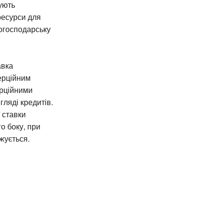
ують
ресурси для
когосподарську
авка
мерційним
ерційними
гляді кредитів.
 ставки
о боку, при
жується.