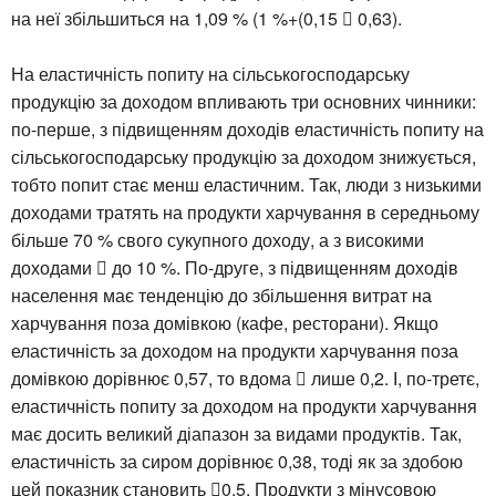
на неї збільшиться на 1,09 % (1 %+(0,15  0,63).
На еластичність попиту на сільськогосподарську
продукцію за доходом впливають три основних чинники:
по-перше, з підвищенням доходів еластичність попиту на
сільськогосподарську продукцію за доходом знижується,
тобто попит стає менш еластичним. Так, люди з низькими
доходами тратять на продукти харчування в середньому
більше 70 % свого сукупного доходу, а з високими
доходами  до 10 %. По-друге, з підвищенням доходів
населення має тенденцію до збільшення витрат на
харчування поза домівкою (кафе, ресторани). Якщо
еластичність за доходом на продукти харчування поза
домівкою дорівнює 0,57, то вдома  лише 0,2. І, по-третє,
еластичність попиту за доходом на продукти харчування
має досить великий діапазон за видами продуктів. Так,
еластичність за сиром дорівнює 0,38, тоді як за здобою
цей показник становить 0,5. Продукти з мінусовою