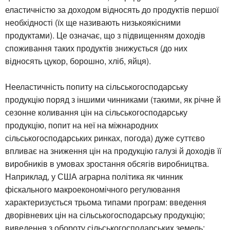
еластичністю за доходом відносять до продуктів першої
необхідності (їх ще називають низькоякісними
продуктами). Це означає, що з підвищенням доходів
споживання таких продуктів знижується (до них
відносять цукор, борошно, хліб, яйця).
Нееластичність попиту на сільськогосподарську
продукцію поряд з іншими чинниками (такими, як річне й
сезонне коливання цін на сільськогосподарську
продукцію, попит на неї на міжнародних
сільськогосподарських ринках, погода) дуже суттєво
впливає на зниження цін на продукцію галузі й доходів її
виробників в умовах зростання обсягів виробництва.
Наприклад, у США аграрна політика як чинник
фіскального макроекономічного регулювання
характеризується трьома типами програм: введення
дворівневих цін на сільськогосподарську продукцію;
виведення з обороту сільськогосподарських земель;