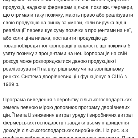
продукції, надаючи фермерам цільові позички. Фермери,
що отримали таку позичку, мають право або реалізувати
свою продукцію на ринку за умови, коли виручка від її
реалізації перевищує суму позички з процентами на неї,
або коли ціна низька, поставити продукцію до
товарнокредитної корпорації в кількості, що покрила б
узяту позичку з процентами на неї. Корпорація на свій
розсуд може розпоряджатися даною продукцією і
реалізовувати її на внутрішньому чи на зовнішньому
ринках. Система дворівневих цін функціонує в США з
1929 р.
Програма виведення з обробітку сільськогосподарських
земель певною мірою доповнює програму дворівневих
цін. Її мета  зниження витрат уряду і виробничих витрат
фермерських господарств і завдяки цьому підвищення
доходів сільськогосподарських виробників. На рис. 3.3
графічно зображено, як спрацьовує така програма. Якщо