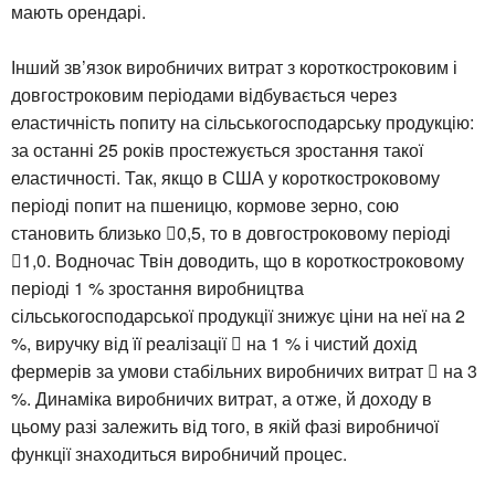
мають орендарі.
Інший зв’язок виробничих витрат з короткостроковим і
довгостроковим періодами відбувається через
еластичність попиту на сільськогосподарську продукцію:
за останні 25 років простежується зростання такої
еластичності. Так, якщо в США у короткостроковому
періоді попит на пшеницю, кормове зерно, сою
становить близько 0,5, то в довгостроковому періоді
1,0. Водночас Твін доводить, що в короткостроковому
періоді 1 % зростання виробництва
сільськогосподарської продукції знижує ціни на неї на 2
%, виручку від її реалізації  на 1 % і чистий дохід
фермерів за умови стабільних виробничих витрат  на 3
%. Динаміка виробничих витрат, а отже, й доходу в
цьому разі залежить від того, в якій фазі виробничої
функції знаходиться виробничий процес.