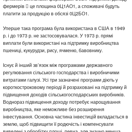
фермерів  це площина 0Ц1АО1, а споживачі будуть
платити за продукцію в обсязі 0Ц2БО1.
Уперше така програма була використана в США в 1949
р. і до 1973 р. не застосовувалася. У 1973 р. прямі
виплати були використані на підтримку виробництва
пшениці, кукурудзи, рису, ячменю, бавовнику.
Існує й інший зв’язок між програмами державного
регулювання сільського господарства і виробничими
витратами галузі. Усі три зазначені програми діють у
короткостроковому періоді й розраховані на підтримку й
підвищення доходів сільськогосподарських виробників.
Воднораз підвищення доходу потребує нарощування
виробництва, яке неможливе без розширення
інвестування. Основна частина інвестицій вкладається в
землю, щоб підвищити її родючість і компенсувати
виведені з обробітку площі, певна, але значно менша