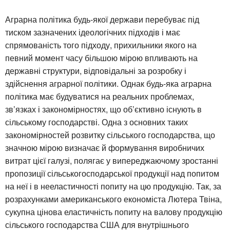
Аграрна політика будь-якої держави перебуває під
тиском зазначених ідеологічних підходів і має
спрямованість того підходу, прихильники якого на
певний момент часу більшою мірою впливають на
державні структури, відповідальні за розробку і
здійснення аграрної політики. Однак будь-яка аграрна
політика має будуватися на реальних проблемах,
зв’язках і закономірностях, що об’єктивно існують в
сільському господарстві. Одна з основних таких
закономірностей розвитку сільського господарства, що
значною мірою визначає й формування виробничих
витрат цієї галузі, полягає у випереджаючому зростанні
пропозиції сільськогосподарської продукції над попитом
на неї і в нееластичності попиту на цю продукцію. Так, за
розрахунками американського економіста Лютера Твіна,
сукупна цінова еластичність попиту на валову продукцію
сільського господарства США для внутрішнього