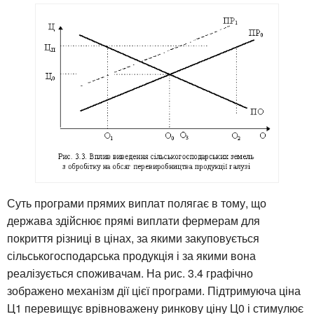
Суть програми прямих виплат полягає в тому, що
держава здійснює прямі виплати фермерам для
покриття різниці в цінах, за якими закуповується
сільськогосподарська продукція і за якими вона
реалізується споживачам. На рис. 3.4 графічно
зображено механізм дії цієї програми. Підтримуюча ціна
Ц1 перевищує врівноважену ринкову ціну Ц0 і стимулює