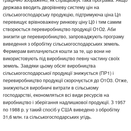
держава вводить дворівневу систему цін на
сільськогосподарську продукцію, підтримуюча ціна Цп
перевищує врівноважену ринкову ціну Ц0 і тим самим
створюється перевиробництво продукції О1О2. Аби
знизити це перевиробництво, запроваджують програму
виведення з обробітку сільськогосподарських земель.
Фермерам виплачуються кошти за те, що вони не
використовують під виробництво певну частину своїх
земель. Завдяки цьому обсяг виробництва
сільськогосподарської продукції знижується (ПР1) і
перевиробництво продукції скорочується до О1О3. Отже,
знижуються виробничі витрати в сільському
господарстві, економляться всі види ресурсів на
виробництво і зберігання надлишкової продукції. З 1957
по 1988 р. у такий спосіб у США виведено з обробітку
31,6 млн. га сільськогосподарських угідь.