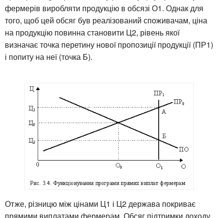
фермерів виробляти продукцію в обсязі О1. Однак для
того, щоб цей обсяг був реалізований споживачам, ціна
на продукцію повинна становити Ц2, рівень якої
визначає точка перетину нової пропозиції продукції (ПР1)
і попиту на неї (точка Б).
Отже, різницю між цінами Ц1 і Ц2 держава покриває
прямими виплатами фермерам. Обсяг підтримки доходу