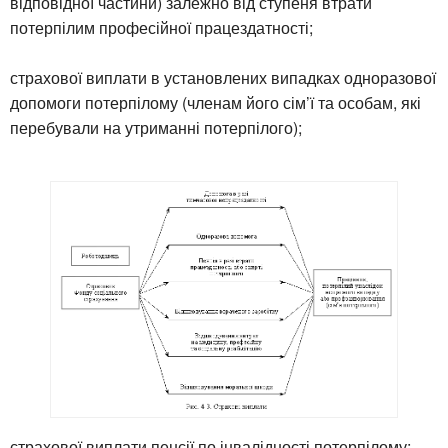
відповідної частини) залежно від ступеня втрати
потерпілим професійної працездатності;
страхової виплати в установлених випадках одноразової
допомоги потерпілому (членам його сім’ї та особам, які
перебували на утриманні потерпілого);
страхової виплати пенсії по інвалідності потерпілому;