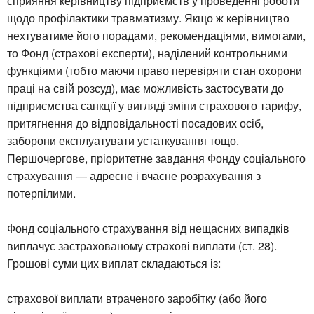
сприяння керівництву підприємств у проведенні роботи
щодо профілактики травматизму. Якщо ж керівництво
нехтуватиме його порадами, рекомендаціями, вимогами,
то Фонд (страхові експерти), наділений контрольними
функціями (тобто маючи право перевіряти стан охорони
праці на свій розсуд), має можливість застосувати до
підприємства санкції у вигляді зміни страхового тарифу,
притягнення до відповідальності посадових осіб,
заборони експлуатувати устаткування тощо.
Першочергове, пріоритетне завдання Фонду соціального
страхування — адресне і вчасне розрахування з
потерпілими.
Фонд соціального страхування від нещасних випадків
виплачує застрахованому страхові виплати (ст. 28).
Грошові суми цих виплат складаються із:
страхової виплати втраченого заробітку (або його