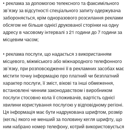
• реклама за допомогою телексного та факсимільного
зв’язку за відсутності спеціального запиту одержувача
забороняється, крім одноразового розсилання реклами
обсягом не більше однієї друкованої сторінки на одну
адресу в часовому інтервалі з 21 години до 7 години за
місцевим часом;
• реклама послуги, що надається з використанням
місцевого, міжміського або міжнародного телефонного
зв’язку, при розповсюдженні її в рекламних засобах має
містити точну інформацію про платний чи безплатний
характер послуги, її зміст, вікові та інші обмеження,
встановлені чинним законодавством і виробником
послуги стосовно кола її споживачів, вартість однієї
хвилини користування послугою у відповідному регіоні.
Ця інформація має бути надрукована шрифтом, розмір
(кегль) якого не менший за половину кегля шрифту, що
ним набрано номер телефону, котрий використовується