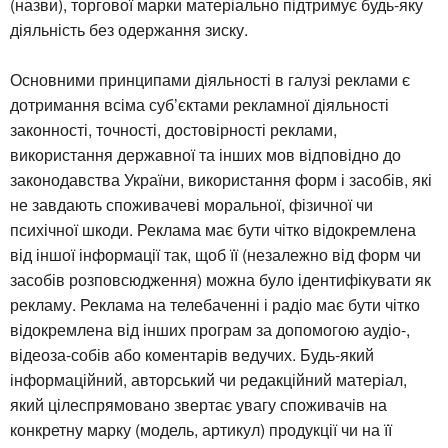
(назви), торгової марки матеріально підтримує будь-яку
діяльність без одержання зиску.
Основними принципами діяльності в галузі реклами є
дотримання всіма суб’єктами рекламної діяльності
законності, точності, достовірності реклами,
використання державної та інших мов відповідно до
законодавства України, використання форм і засобів, які
не завдають споживачеві моральної, фізичної чи
психічної шкоди. Реклама має бути чітко відокремлена
від іншої інформації так, щоб її (незалежно від форм чи
засобів розповсюдження) можна було ідентифікувати як
рекламу. Реклама на телебаченні і радіо має бути чітко
відокремлена від інших програм за допомогою аудіо-,
відеоза-собів або коментарів ведучих. Будь-який
інформаційний, авторський чи редакційний матеріал,
який цілеспрямовано звертає увагу споживачів на
конкретну марку (модель, артикул) продукції чи на її