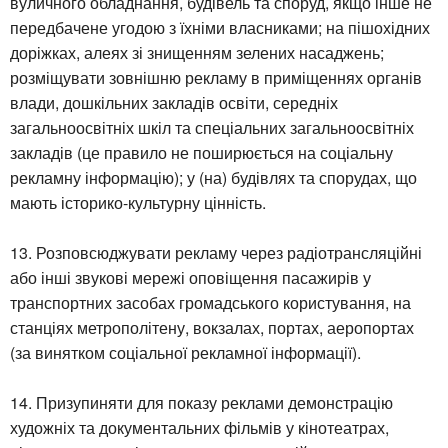
вуличного обладнання, будівель та споруд, якщо інше не
передбачене угодою з їхніми власниками; на пішохідних
доріжках, алеях зі знищенням зелених насаджень;
розміщувати зовнішню рекламу в приміщеннях органів
влади, дошкільних закладів освіти, середніх
загальноосвітніх шкіл та спеціальних загальноосвітніх
закладів (це правило не поширюється на соціальну
рекламну інформацію); у (на) будівлях та спорудах, що
мають історико-культурну цінність.
13. Розповсюджувати рекламу через радіотрансляційні
або інші звукові мережі оповіщення пасажирів у
транспортних засобах громадського користування, на
станціях метрополітену, вокзалах, портах, аеропортах
(за винятком соціальної рекламної інформації).
14. Призупиняти для показу реклами демонстрацію
художніх та документальних фільмів у кінотеатрах,