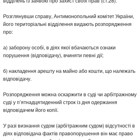
відділень із заявою про захист своїх прав (ст.28).
Розглянувши справу, Антимонопольний комітет України,
його територіальні відділення видають розпорядження
про:
а) заборону особі, в діях якої вбачаються ознаки
порушення (відповідачу), вчиняти певні дії;
б) накладення арешту на майно або кошти, що належать
відповідачу.
Розпорядження можна оскаржити в суді чи арбітражному
суді у п’ятнадцятиденний строк із дня одержання
відповідачем його копії.
У разі визнання судом (арбітражним судом) відсутності в
діях відповідача фактів правопорушення він має право