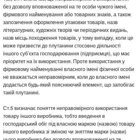
без дозволу вповноваженої на те особи чужого імені,
фірмового найменування або товарних знаків, а також
запозичення оформлення упаковки товарів, назв
літературних, художніх творів чи періодичних видань,
назв місць походження товарів, у тому випадку, коли це
може призвести до плутанини стосовно діяльності
іншого суб’єкта господарювання (підприємця), що має
пріоритет на їх використання. Проте використання у
фірмовому найменуванні власного імені фізичної особи
не вважається неправомірним, коли до власного імені
додається будь-який пояснюючий елемент, що запобігає
такій плутанині.
Ст.5 визначає поняття неправомірного використання
товару іншого виробника, тобто введення в
господарський обіг під власною маркою (назвою) товару
іншого виробника зі зміною чи зняттям марки (назви)
цього виробника без дозволу вповноваженої на те