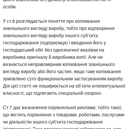
особи.
У ст.6 розглядається поняття про копіювання
зовнішнього вигляду виробу, тобто про відтворення
зовнішнього вигляду виробу іншого суб’єкта
господарювання (підприємця) і введення його у
господарський обіг без однозначної вказівки на
виробника оригіналу й виробника копії. Але не
визнається неправомірним копіювання зовнішнього
вигляду виробу або його частин, якщо таке копіювання
зумовлено суто функціональним застосуванням виробу.
Дія цієї статті не поширюється на об’єкти інтелектуальної
власності, що підлягають спеціальній охороні.
Ст.7 дає визначення порівняльної реклами, тобто такої,
що містить порівняння з товарами, роботами, послугами
чи діяльністю іншого суб’єкта господарювання
(підприємця). Така реклама взагалі забороняється, але