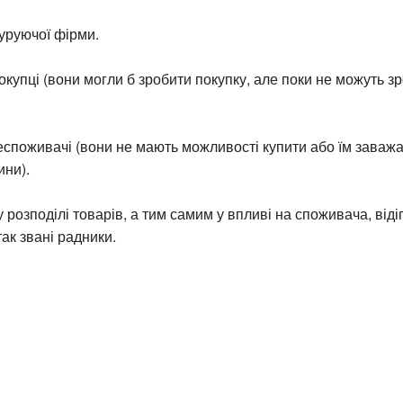
куруючої фірми.
покупці (вони могли б зробити покупку, але поки не можуть зр
еспоживачі (вони не мають можливості купити або їм заважа
ини).
 розподілі товарів, а тим самим у впливі на споживача, віді
так звані радники.