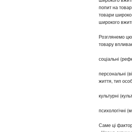
попит на това
товари широког
широкого вжит
Розглянемо цю 
товару впливає
соціальні (рефе
персональні (ві
життя, тип особ
культурні (куль
психологічні (
Саме ці фактор