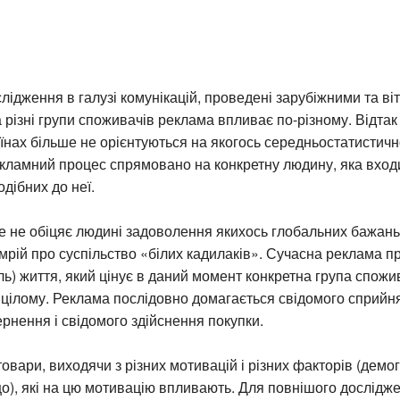
слідження в галузі комунікацій, проведені зарубіжними та в
 різні групи споживачів реклама впливає по-різному. Відтак
їнах більше не орієнтуються на якогось середньостатистично
кламний процес спрямовано на конкретну людину, яка входи
одібних до неї.
е не обіцяє людині задоволення якихось глобальних бажань
 мрій про суспільство «білих кадилаків». Сучасна реклама 
иль) життя, який цінує в даний момент конкретна група спожи
в цілому. Реклама послідовно домагається свідомого сприйн
рнення і свідомого здійснення покупки.
овари, виходячи з різних мотивацій і різних факторів (демо
о), які на цю мотивацію впливають. Для повнішого дослідж