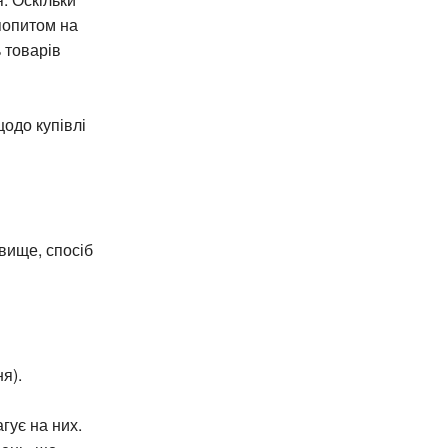
попитом на
 товарів
одо купівлі
овище, спосіб
я).
гує на них.