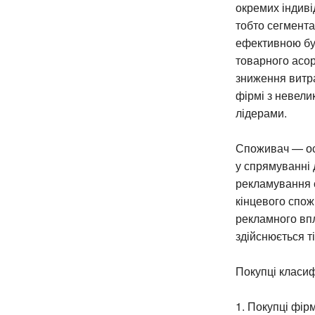
окремих індиві
тобто сегмента
ефективною буд
товарного асор
зниження витра
фірмі з невел
лідерами.
Споживач — осн
у спрямуванні 
рекламування 
кінцевого спож
рекламного впл
здійснюється т
Покупці класиф
1. Покупці фір