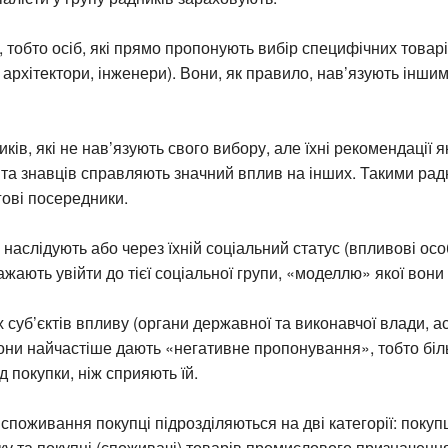
, тобто осіб, які прямо пропонують вибір специфічних товарі
і, архітектори, інженери). Вони, як правило, нав’язують інши
ків, які не нав’язують свого вибору, але їхні рекомендації я
 та знавців справляють значний вплив на інших. Такими ра
гові посередники.
х наслідують або через їхній соціальний статус (впливові особ
ажають увійти до тієї соціальної групи, «моделлю» якої вони 
х суб’єктів впливу (органи державної та виконавчої влади, ас
они найчастіше дають «негативне пропонування», тобто бі
д покупки, ніж сприяють їй.
споживання покупці підрозділяються на дві категорії: покупц
у та покупці (споживачі) товарів промислового призначення