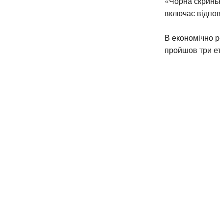
«Чорна скриньк
включає відпов
В економічно р
пройшов три е