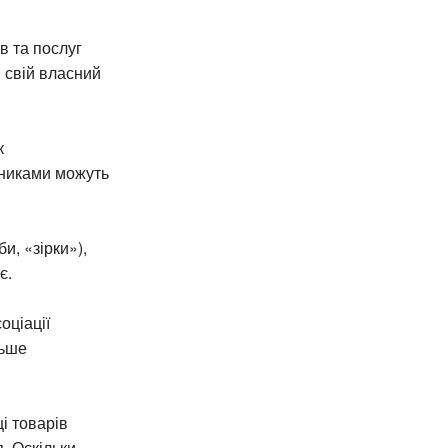
в та послуг
м свій власний
к
дниками можуть
и, «зірки»),
є.
оціації
льше
і товарів
. Оскільки