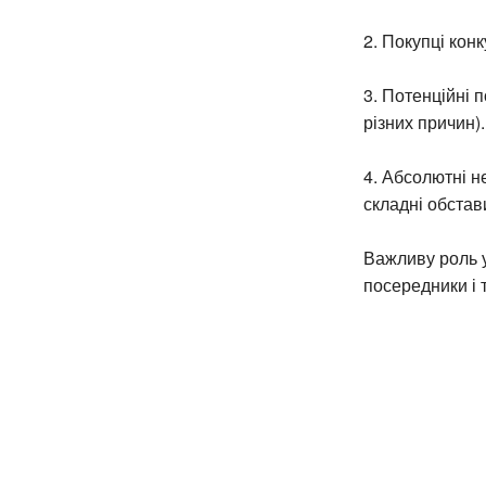
2. Покупці кон
3. Потенційні 
різних причин).
4. Абсолютні н
складні обстав
Важливу роль у
посередники і 