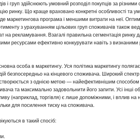
дів і груп здійснюють умовний розподіл покупців за різними 
цію ринку. Що краще враховано конкретні особливості та ум
е маркетингова програма і меншими витрати на неї. Оптим
тименту з урахуванням цільових груп споживачів також вед
т на рекламування. Взагалі правильна сегментація ринку д
икими ресурсами ефективно конкурувати навіть з визнаними
овна особа в маркетингу. Уся політика маркетингу полягає
дій безпосередньо на кінцевого споживача. Широкий спектр
створюється з однією метою — найефективнішим способом
ивача та максимально задовольнити його запити. Усі інші об
иву (наприклад, торгівля) є лише допоміжними, і вплив на 
ільки для посилення тиску на споживача.
ікуються в такий спосіб:
ми.