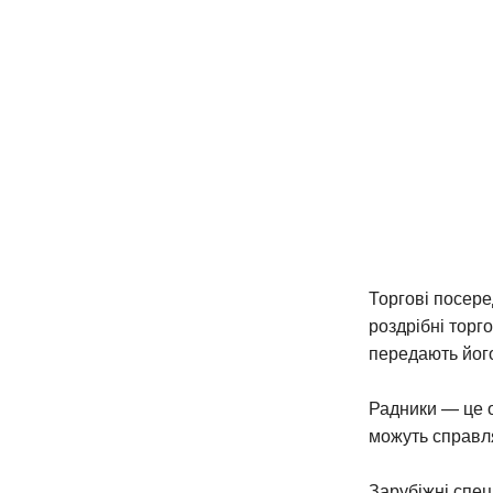
Торгові посере
роздрібні торг
передають його
Радники — це о
можуть справл
Зарубіжні спец