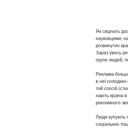
Як свідчать до
науковцями, на
розвинутих кра
Зараз увесь ре
групи людей, п
Реклама більш
в неї солодких
той спосіб (ст
навіть країна 
рекламного зве
Люди купують т
соціальних тощ