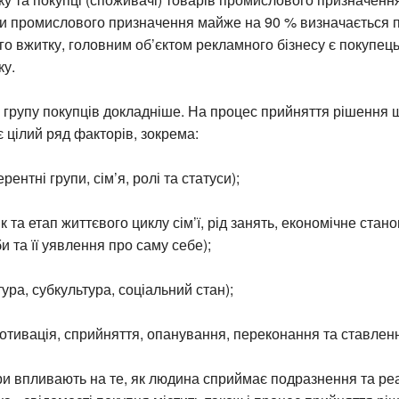
ри промислового призначення майже на 90 % визначається 
о вжитку, головним об’єктом рекламного бізнесу є покупець
ку.
групу покупців докладніше. На процес прийняття рішення щ
 цілий ряд факторів, зокрема:
рентні групи, сім’я, ролі та статуси);
к та етап життєвого циклу сім’ї, рід занять, економічне стан
и та її уявлення про саму себе);
тура, субкультура, соціальний стан);
мотивація, сприйняття, опанування, переконання та ставленн
и впливають на те, як людина сприймає подразнення та реа