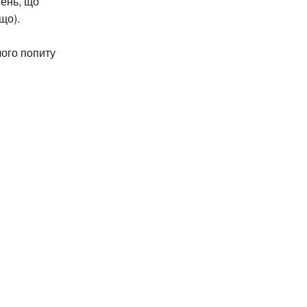
шень, що
що).
чого попиту