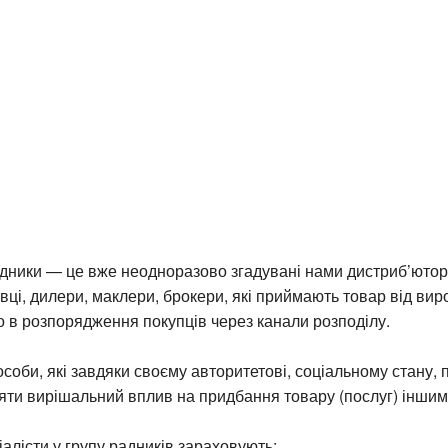
дники — це вже неодноразово згадувані нами дистриб’ютори
овці, дилери, маклери, брокери, які приймають товар від вир
 в розпорядження покупців через канали розподілу.
соби, які завдяки своєму авторитетові, соціальному стану, 
яти вирішальний вплив на придбання товару (послуг) іншим
іалісти у групу радників зараховують: