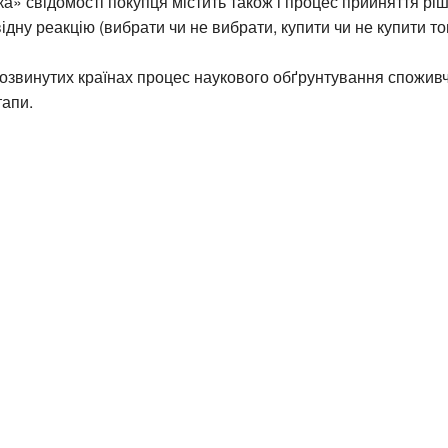
а» свідомості покупця містить також і процес прийняття рі
ідну реакцію (вибрати чи не вибрати, купити чи не купити то
озвинутих країнах процес наукового обґрунтування спожив
тапи.