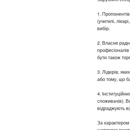
1. Пропонентів
(учителі, лікар
вибір.
2. Власне радни
професіоналів
бути також тор
3. Лідерів, яки
або тому, що б
4. Інституційни
споживачів). В
відраджують ві
За характером 
широкого вжитк