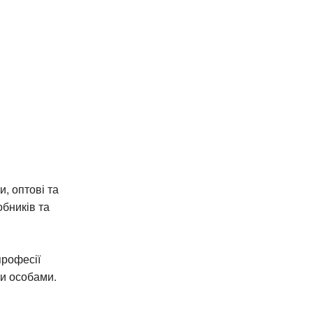
, оптові та
обників та
професії
и особами.