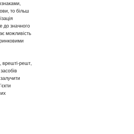
ознаками,
ови, то більш
ізація
е до значного
ає можливість
 ринковими
, врешті-решт,
 засобів
 залучити
’єкти
них