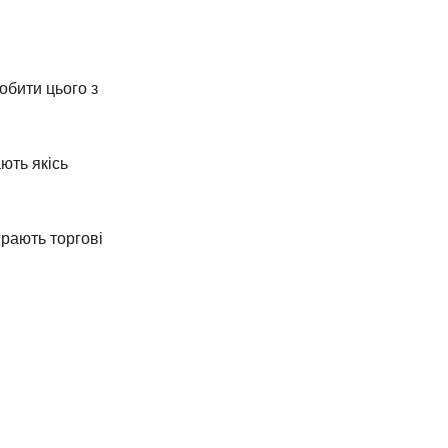
обити цього з
ють якісь
грають торгові