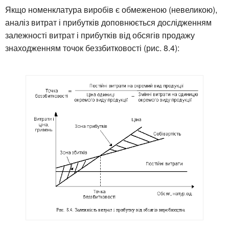
Якщо номенклатура виробів є обмеженою (невеликою),
аналіз витрат і прибутків доповнюється дослідженням
залежності витрат і прибутків від обсягів продажу
знаходженням точок беззбитковості (рис. 8.4):