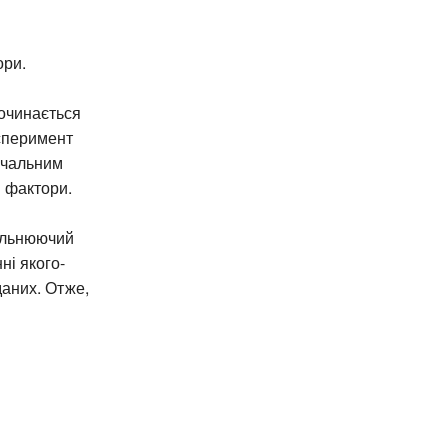
ори.
починається
сперимент
ачальним
і фактори.
гальнюючий
ні якого-
даних. Отже,