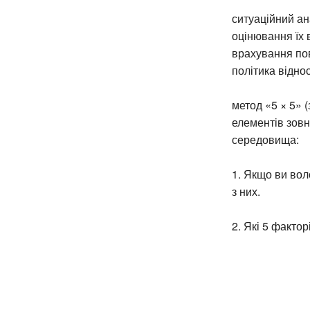
ситуаційний а
оцінювання їх 
врахування пов
політика віднос
метод «5 × 5»
елементів зовн
середовища:
1. Якщо ви вол
з них.
2. Які 5 факто