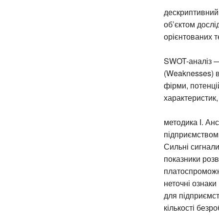
дескриптивний 
об’єктом дослі
орієнтованих т
SWOT-аналіз — 
(Weaknesses) в
фірми, потенці
характеристик,
методика І. Ан
підприємством 
Сильні сигнали
показники розв
платоспроможно
неточні ознаки
для підприємст
кількості безро