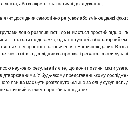
слідника, або конкретні статистичні дослідження;
в яких дослідник самостійно регулює або змінює деякі факт
групами дещо розпливчасті: де кінчається простий відбір і 
ини — сказати іноді важко, однак штучний лабораторний ек
зняється від простого накопичення емпіричних даних. Визн
 те, якою мірою дослідник контролює і регулює розглядуван
сою наукових результатів є те, що вони повинні мати уза
 відтворюваними. У будь-якому представницькому досліджен
ного явища має бути розглянуто більше за одну сукупність 
це ключовий елемент при збиранні даних.