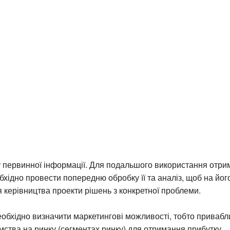
 первинної інформації. Для подальшого використання отри
бхідно провести попередню обробку її та аналіз, щоб на йог
я керівництва проекти рішень з конкретної проблеми.
обхідно визначити маркетингові можливості, тобто привабл
мства на ринку (сегментах ринку) для отримання прибутку.