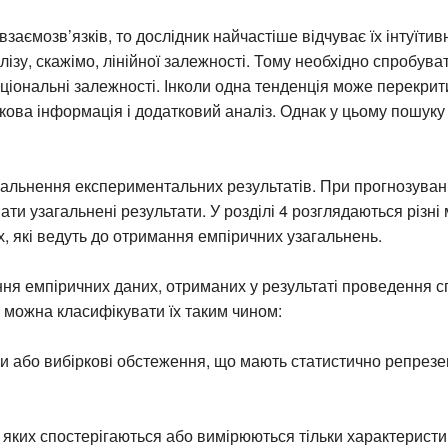
заємозв’язків, то дослідник найчастіше відчуває їх інтуїтив
лізу, скажімо, лінійної залежності. Тому необхідно спробува
ціональні залежності. Інколи одна тенденція може перекрити
кова інформація і додатковий аналіз. Однак у цьому пошуку
гальнення експериментальних результатів. При прогнозуван
ти узагальнені результати. У розділі 4 розглядаються різні
, які ведуть до отримання емпіричних узагальнень.
ня емпіричних даних, отриманих у результаті проведення 
 можна класифікувати їх таким чином:
и або вибіркові обстеження, що мають статистично репрез
 яких спостерігаються або вимірюються тільки характерист