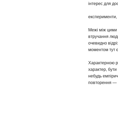
інтерес для до
експерименти, 
Межі між цими 
втручання люд
очевидно відрі
моментом тут є
Характерною ри
характер, бути
небудь емпірич
повторення — 