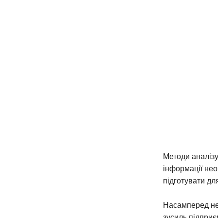
Методи аналізу
інформації нео
підготувати дл
Насамперед не
зусиль підприє