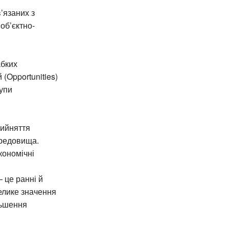
’язаних з
об’єктно-
абких
(Opportunities)
рупи
рийняття
ередовища.
кономічні
 це ранні й
елике значення
льшення