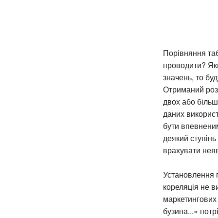
Порівняння таб
проводити? Якщ
значень, то бу
Отриманий розп
двох або більш
даних використ
бути впевненим
деякий ступінь
врахувати неяв
Установлення п
кореляція не в
маркетингових 
бузина...» потр