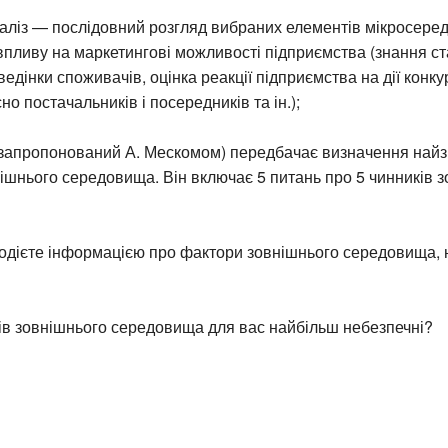
наліз — послідовний розгляд вибраних елементів мікросере
впливу на маркетингові можливості підприємства (знання ст
едінки споживачів, оцінка реакції підприємства на дії конку
но постачальників і посередників та ін.);
 (запропонований А. Мескомом) передбачає визначення най
ішнього середовища. Він включає 5 питань про 5 чинників 
одієте інформацією про фактори зовнішнього середовища, н
рів зовнішнього середовища для вас найбільш небезпечні?