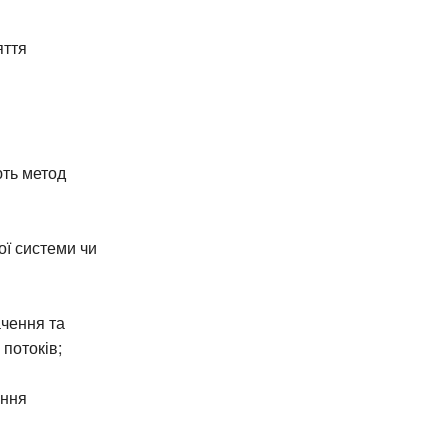
яття
ють метод
ої системи чи
ачення та
 потоків;
ення