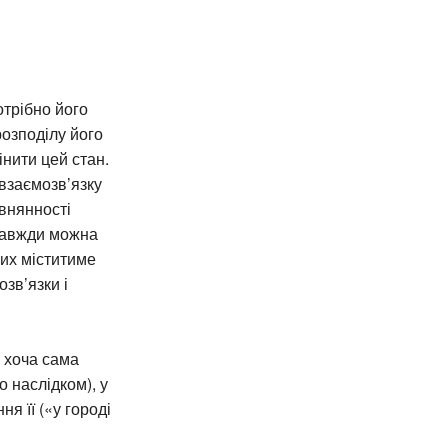
отрібно його
озподілу його
інити цей стан.
взаємозв’язку
внянності
 завжди можна
их міститиме
зв’язки і
І хоча сама
 наслідком), у
я її («у городі