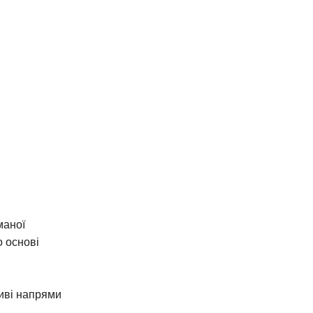
маної
о основі
иві напрями