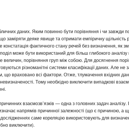
личних даних. Яким повинно бути порівняння і чи завжди п
о заміряти деяке явище та отримати емпіричну щільність р
де констатація фактичного стану речей без визначення, як зм
оділ може бути використаний для більш глибокого аналізу 
е величин, порівняння груп між собою. Для досягнення порі
овуються різноманітні системи класифікації даних. Але не
, що враховано всі фактори. Отже, тлумачення вхідних дан
 невизначеності. Тому необхідно виключити випадкові взаємо
ні.
ричинних взаємозв’язків — одна з головних задач аналізу. 
изначає напрямів причинної залежності (що є причиною, а що
дослідженнях саме кореляцію використовують для визначенн
ібно виключити).