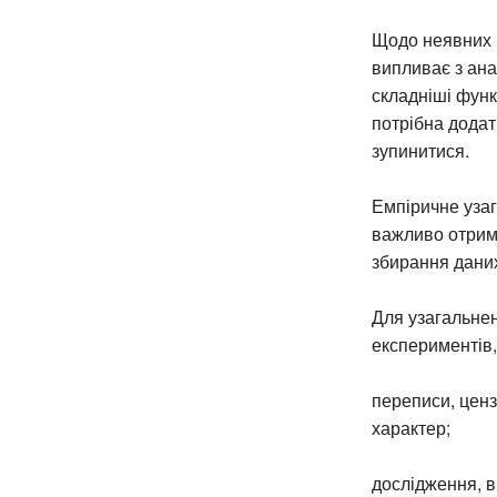
Щодо неявних в
випливає з ана
складніші функ
потрібна додат
зупинитися.
Емпіричне уза
важливо отрима
збирання даних
Для узагальнен
експериментів,
переписи, ценз
характер;
дослідження, в