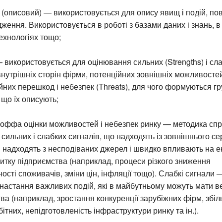
(описовий) — використовується для опису явищ і подій, пов
дження. Використовується в роботі з базами даних і знань, в 
ехнологіях тощо;
використовується для оцінювання сильних (Strengths) і сл
нутрішніх сторін фірми, потенційних зовнішніх можливостей 
йних перешкод і небезпек (Threats), для чого формуються г
 що їх описують;
соффа оцінки можливостей і небезпек ринку — методика сп
сильних і слабких сигналів, що надходять із зовнішнього с
 надходять з несподіваних джерел і швидко впливають на е
итку підприємства (наприклад, процеси різкого зниження
сті споживачів, зміни цін, інфляції тощо). Слабкі сигнали —
 настання важливих подій, які в майбутньому можуть мати в
ва (наприклад, зростання конкуренції зарубіжних фірм, збі
бітних, непідготовленість інфраструктури ринку та ін.).