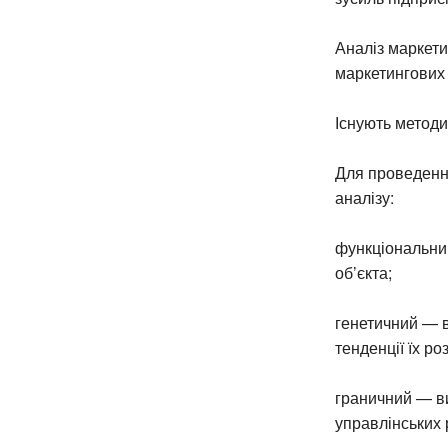
Аналіз маркет
маркетингових р
Існують методи 
Для проведення
аналізу:
функціональний
об’єкта;
генетичний — в
тенденції їх р
граничний — ви
управлінських 