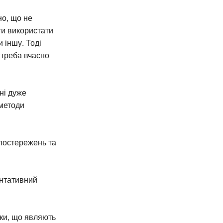
но, що не
ти використати
 іншу. Тоді
 треба вчасно
ні дуже
 методи
спостережень та
ентативний
ики, що являють