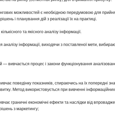
ингових можливостей є необхідною передумовою для прийн
ішень і планування дій з реалізації їх на практиці.
кількісного та якісного аналізу інформації.
 аналізу інформації, виходячи з поставленої мети, вибира
 — вивчається процес і закони функціонування аналізован
ивчає поведінку показників, спираючись на їх попередні зн
озвитку. Метод використовується при вивченні інформаційних
вчає граничні економічні ефекти та наслідки від впровадж
рішень з маркетингу;