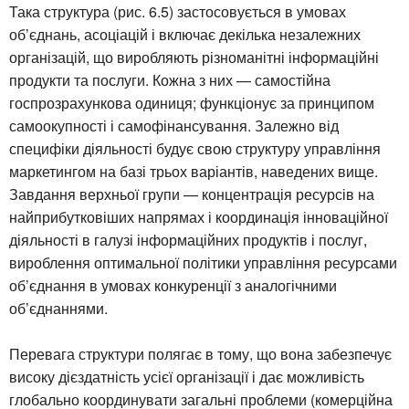
Така структура (рис. 6.5) застосовується в умовах
об’єднань, асоціацій і включає декілька незалежних
організацій, що виробляють різноманітні інформаційні
продукти та послуги. Кожна з них — самостійна
госпрозрахункова одиниця; функціонує за принципом
самоокупності і самофінансування. Залежно від
специфіки діяльності будує свою структуру управління
маркетингом на базі трьох варіантів, наведених вище.
Завдання верхньої групи — концентрація ресурсів на
найприбутковіших напрямах і координація інноваційної
діяльності в галузі інформаційних продуктів і послуг,
вироблення оптимальної політики управління ресурсами
об’єднання в умовах конкуренції з аналогічними
об’єднаннями.
Перевага структури полягає в тому, що вона забезпечує
високу дієздатність усієї організації і дає можливість
глобально координувати загальні проблеми (комерційна