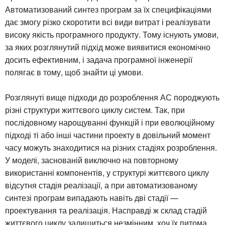
Автоматизований синтез програм за їх специфікаціями
дає змогу різко скоротити всі види витрат і реалізувати
високу якість програмного продукту. Тому існують умови,
за яких розглянутий підхід може виявитися економічно
досить ефективним, і задача програмної інженерії
полягає в тому, щоб знайти ці умови.
Розглянуті вище підходи до розроблення АС породжують
різні структури життєвого циклу систем. Так, при
послідовному нарощуванні функцій і при еволюційному
підході ті або інші частини проекту в довільний момент
часу можуть знаходитися на різних стадіях розроблення.
У моделі, заснованій виключно на повторному
використанні компонентів, у структурі життєвого циклу
відсутня стадія реалізації, а при автоматизованому
синтезі програм випадають навіть дві стадії —
проектування та реалізація. Насправді ж склад стадій
життєвого циклу залишиться незмінним, хоч їх питома