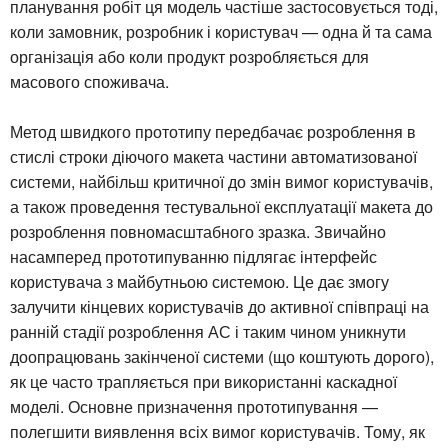
планування робіт ця модель частіше застосовується тоді,
коли замовник, розробник і користувач — одна й та сама
організація або коли продукт розробляється для
масового споживача.
Метод швидкого прототипу передбачає розроблення в
стислі строки діючого макета частини автоматизованої
системи, найбільш критичної до змін вимог користувачів,
а також проведення тестувальної експлуатації макета до
розроблення повномасштабного зразка. Звичайно
насамперед прототипуванню підлягає інтерфейс
користувача з майбутньою системою. Це дає змогу
залучити кінцевих користувачів до активної співпраці на
ранній стадії розроблення АС і таким чином уникнути
доопрацювань закінченої системи (що коштують дорого),
як це часто трапляється при використанні каскадної
моделі. Основне призначення прототипування —
полегшити виявлення всіх вимог користувачів. Тому, як