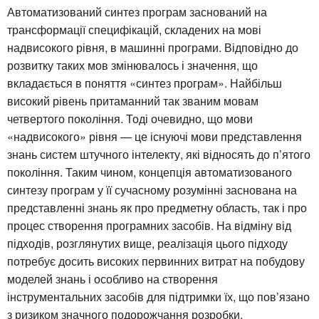
Автоматизований синтез програм заснований на
трансформації специфікацій, складених на мові
надвисокого рівня, в машинні програми. Відповідно до
розвитку таких мов змінювалось і значення, що
вкладається в поняття «синтез програм». Найбільш
високий рівень притаманний так званим мовам
четвертого покоління. Тоді очевидно, що мови
«надвисокого» рівня — це існуючі мови представлення
знань систем штучного інтелекту, які відносять до п’ятого
покоління. Таким чином, концепція автоматизованого
синтезу програм у її сучасному розумінні заснована на
представленні знань як про предметну область, так і про
процес створення програмних засобів. На відміну від
підходів, розглянутих вище, реалізація цього підходу
потребує досить високих первинних витрат на побудову
моделей знань і особливо на створення
інструментальних засобів для підтримки їх, що пов’язано
з ризиком значного подорожчання розробки.