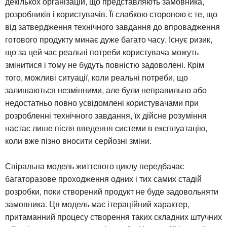
декількох організацій, що представляють замовника,
розробників і користувачів. Її слабкою стороною є те, що
від затвердження технічного завдання до впровадження
готового продукту минає дуже багато часу. Існує ризик,
що за цей час реальні потреби користувача можуть
змінитися і тому не будуть повністю задоволені. Крім
того, можливі ситуації, коли реальні потреби, що
залишаються незмінними, але були неправильно або
недостатньо повно усвідомлені користувачами при
розробленні технічного завдання, їх дійсне розуміння
настає лише після введення системи в експлуатацію,
коли вже пізно вносити серйозні зміни.
Спіральна модель життєвого циклу передбачає
багаторазове проходження одних і тих самих стадій
розробки, поки створений продукт не буде задовольняти
замовника. Ця модель має ітераційний характер,
притаманний процесу створення таких складних штучних