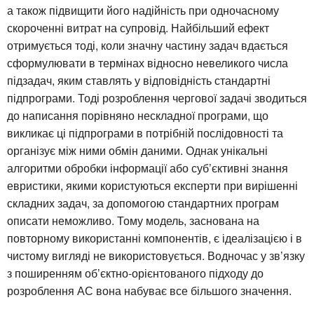
а також підвищити його надійність при одночасному
скороченні витрат на супровід. Найбільший ефект
отримується тоді, коли значну частину задач вдається
сформулювати в термінах відносно невеликого числа
підзадач, яким ставлять у відповідність стандартні
підпрограми. Тоді розроблення чергової задачі зводиться
до написання порівняно нескладної програми, що
викликає ці підпрограми в потрібній послідовності та
організує між ними обмін даними. Однак унікальні
алгоритми обробки інформації або суб’єктивні знання
евристики, якими користуються експерти при вирішенні
складних задач, за допомогою стандартних програм
описати неможливо. Тому модель, заснована на
повторному використанні компонентів, є ідеалізацією і в
чистому вигляді не використовується. Водночас у зв’язку
з поширенням об’єктно-орієнтованого підходу до
розроблення АС вона набуває все більшого значення.