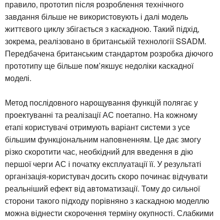
правило, прототип після розроблення технічного
завдання більше не використовують і далі модель
життєвого циклу збігається з каскадною. Такий підхід,
зокрема, реалізовано в британській технології SSADM.
Передбачена британським стандартом розробка діючого
прототипу ще більше пом’якшує недоліки каскадної
моделі.
Метод послідовного нарощування функцій полягає у
проектуванні та реалізації АС поетапно. На кожному
етапі користувачі отримують варіант системи з усе
більшим функціональним наповненням. Це дає змогу
різко скоротити час, необхідний для введення в дію
першої черги АС і початку експлуатації її. У результаті
організація-користувач досить скоро починає відчувати
реальніший ефект від автоматизації. Тому до сильної
сторони такого підходу порівняно з каскадною моделлю
можна віднести скорочення терміну окупності. Слабкими