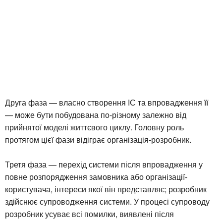
Друга фаза — власно створення ІС та впровадження її
— може бути побудована по-різному залежно від
прийнятої моделі життєвого циклу. Головну роль
протягом цієї фази відіграє організація-розробник.
Третя фаза — перехід системи після впровадження у
повне розпорядження замовника або організації-
користувача, інтереси якої він представляє; розробник
здійснює супроводження системи. У процесі супроводу
розробник усуває всі помилки, виявлені після