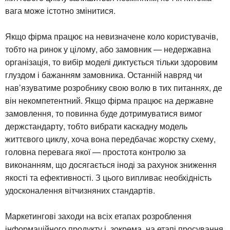
вага може істотно змінитися.
Якщо фірма працює на невизначене коло користувачів,
тобто на ринок у цілому, або замовник — недержавна
організація, то вибір моделі диктується тільки здоровим
глуздом і бажанням замовника. Останній навряд чи
нав’язуватиме розробнику свою волю в тих питаннях, де
він некомпетентний. Якщо фірма працює на державне
замовлення, то повинна буде дотримуватися вимог
держстандарту, тобто вибрати каскадну модель
життєвого циклу, хоча вона передбачає жорстку схему,
головна перевага якої — простота контролю за
виконанням, що досягається іноді за рахунок зниження
якості та ефективності. З цього випливає необхідність
удосконалення вітчизняних стандартів.
Маркетингові заходи на всіх етапах розроблення
інформаційного продукту і, зокрема, на етапі просування