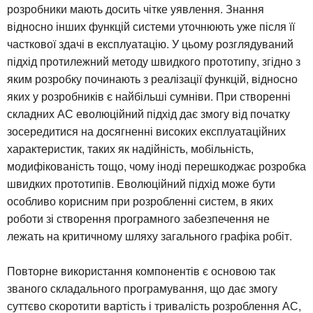
розробники мають досить чітке уявлення. Знання
відносно інших функцій системи уточнюють уже після її
часткової здачі в експлуатацію. У цьому розглядуваний
підхід протилежний методу швидкого прототипу, згідно з
яким розробку починають з реалізації функцій, відносно
яких у розробників є найбільші сумніви. При створенні
складних АС еволюційний підхід дає змогу від початку
зосередитися на досягненні високих експлуатаційних
характеристик, таких як надійність, мобільність,
модифікованість тощо, чому іноді перешкоджає розробка
швидких прототипів. Еволюційний підхід може бути
особливо корисним при розробленні систем, в яких
роботи зі створення програмного забезпечення не
лежать на критичному шляху загального графіка робіт.
Повторне використання компонентів є основою так
званого складального програмування, що дає змогу
суттєво скоротити вартість і тривалість розроблення АС,