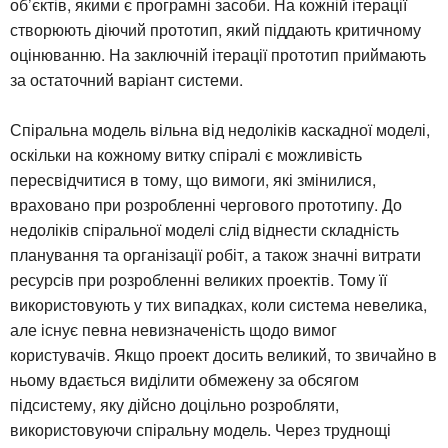
об’єктів, якими є програмні засоби. На кожній ітерації
створюють діючий прототип, який піддають критичному
оцінюванню. На заключній ітерації прототип приймають
за остаточний варіант системи.
Спіральна модель вільна від недоліків каскадної моделі,
оскільки на кожному витку спіралі є можливість
пересвідчитися в тому, що вимоги, які змінилися,
враховано при розробленні чергового прототипу. До
недоліків спіральної моделі слід віднести складність
планування та організації робіт, а також значні витрати
ресурсів при розробленні великих проектів. Тому її
використовують у тих випадках, коли система невелика,
але існує певна невизначеність щодо вимог
користувачів. Якщо проект досить великий, то звичайно в
ньому вдається виділити обмежену за обсягом
підсистему, яку дійсно доцільно розробляти,
використовуючи спіральну модель. Через труднощі