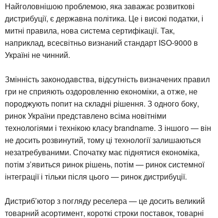
Найголовнішою проблемою, яка заважає розвиткові
дистрибуції, є державна політика. Це і високі податки, і
митні правила, нова система сертифікації. Так,
наприклад, всесвітньо визнаний стандарт ISO-9000 в
Україні не чинний.
Змінність законодавства, відсутність визначених правил
гри не сприяють оздоровленню економіки, а отже, не
породжують попит на складні рішення. З одного боку,
ринок України представлено всіма новітніми
технологіями і технікою класу brandname. З іншого — він
не досить розвинутий, тому ці технології залишаються
незатребуваними. Спочатку має піднятися економіка,
потім з’явиться ринок рішень, потім — ринок системної
інтеграції і тільки після цього — ринок дистрибуції.
Дистриб’ютор з погляду реселера — це досить великий
товарний асортимент, короткі строки поставок, товарні