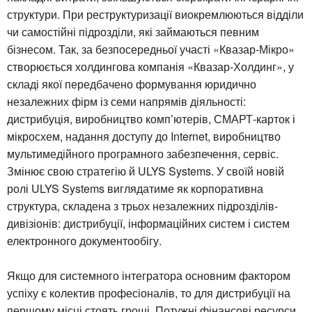
структури. При реструктуризації виокремлюються відділи
чи самостійні підрозділи, які займаються певним
бізнесом. Так, за безпосередньої участі «Квазар-Мікро»
створюється холдингова компанія «Квазар-Холдинг», у
складі якої передбачено формування юридично
незалежних фірм із семи напрямів діяльності:
дистрибуція, виробництво комп’ютерів, СМАРТ-карток і
мікросхем, надання доступу до Internet, виробництво
мультимедійного програмного забезпечення, сервіс.
Змінює свою стратегію й ULYS Systems. У своїй новій
ролі ULYS Systems виглядатиме як корпоративна
структура, складена з трьох незалежних підрозділів-
дивізіонів: дистрибуції, інформаційних систем і систем
електронного документообігу.
Якщо для системного інтегратора основним фактором
успіху є колектив професіоналів, то для дистрибуції на
першому місці стоять гроші. Потужні фінансові ресурси