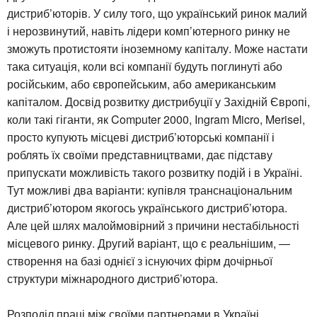
дистриб’юторів. У силу того, що український ринок малий
і нерозвинутий, навіть лідери комп’ютерного ринку не
зможуть протистояти іноземному капіталу. Може настати
така ситуація, коли всі компанії будуть поглинуті або
російським, або європейським, або американським
капіталом. Досвід розвитку дистрибуції у Західній Європі,
коли такі гіганти, як Computer 2000, Ingram Micro, Merisel,
просто купують місцеві дистриб’юторські компанії і
роблять їх своїми представництвами, дає підставу
припускати можливість такого розвитку подій і в Україні.
Тут можливі два варіанти: купівля транснаціональним
дистриб’ютором якогось українського дистриб’ютора.
Але цей шлях малоймовірний з причини нестабільності
місцевого ринку. Другий варіант, що є реальнішим, —
створення на базі однієї з існуючих фірм дочірньої
структури міжнародного дистриб’ютора.
Розподіл праці між своїми партнерами в Україні