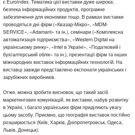
є Euroindex. Тематика цієї виставки дуже широка:
безпека інформаційних продуктів, програмне
забезпечення для економіки тощо. В рамках виставки
проводяться дні фірм («Квазар-Мікро», «MDM-
SERVICE», «Adamant» та ін.), семінари («Комплексна
автоматизація підприємства», «Western Digital на
українському ринку», «Intel в Україні», «Податковий і
бухгалтерський облік» та ін.), презентації фірм та інших
міжнародних виставок інформаційних технологій. На
виставці завжди представлено експонати українських і
зарубіжних виробників.
Отже, можна зробити висновок, що такий засіб
маркетингових комунікацій, як виставки, набув розвитку
в Україні, і багато українських фірм приділяють увагу
цьому засобу. Приємно, що географія виставок постійно
розширюється (Київ, Харків, Дніпропетровськ, Одеса,
Львів, Донецьк).