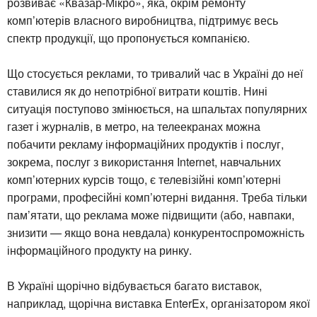
розвиває «Квазар-Мікро», яка, окрім ремонту
комп’ютерів власного виробництва, підтримує весь
спектр продукції, що пропонується компанією.
Що стосується реклами, то тривалий час в Україні до неї
ставилися як до непотрібної витрати коштів. Нині
ситуація поступово змінюється, на шпальтах популярних
газет і журналів, в метро, на телеекранах можна
побачити рекламу інформаційних продуктів і послуг,
зокрема, послуг з використання Internet, навчальних
комп’ютерних курсів тощо, є телевізійні комп’ютерні
програми, професійні комп’ютерні видання. Треба тільки
пам’ятати, що реклама може підвищити (або, навпаки,
знизити — якщо вона невдала) конкурентоспроможність
інформаційного продукту на ринку.
В Україні щорічно відбувається багато виставок,
наприклад, щорічна виставка EnterEx, організатором якої