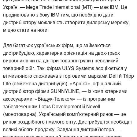
Україні — Mega Trade International (MTI) — має IBM. Це
продиктовано з боку IBM тим, що необхідно дати
дистриб’ютору можливість створити дилерську мережу,
міцно стати на ноги.
Для багатьох українських фірм, що займаються
дистрибуцією, характерна орієнтація на двох-трьох
виробників чи на дві-три товарні групи і невеликий
товарний обіг. Так, фірма ULYS Systems асоціюється у
вітчизняного споживача з торговими марками Dell й Tripp
Lite (обмежена дистрибуція), «Арніка», офіціальний
дистриб’ютор фірми SUNNYLINE, — із комп’ютерними
аксесуарами, «Віадук-Телеком» — із програмним
забезпеченням Lotus Development й Novell
(монотоварна). Український комп’ютерний ринок — це
ринок роздрібного і малого опту. Дистрибуції ж необхідні
великі обсяги продажу. Завдання дистриб’ютора —
задовольнити конкретний попит на конкретні товари,