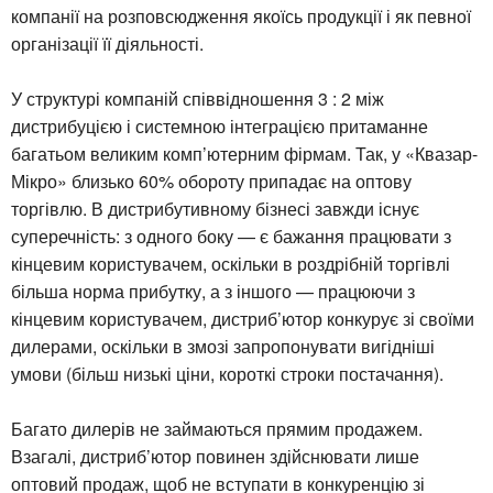
компанії на розповсюдження якоїсь продукції і як певної
організації її діяльності.
У структурі компаній співвідношення 3 : 2 між
дистрибуцією і системною інтеграцією притаманне
багатьом великим комп’ютерним фірмам. Так, у «Квазар-
Мікро» близько 60% обороту припадає на оптову
торгівлю. В дистрибутивному бізнесі завжди існує
суперечність: з одного боку — є бажання працювати з
кінцевим користувачем, оскільки в роздрібній торгівлі
більша норма прибутку, а з іншого — працюючи з
кінцевим користувачем, дистриб’ютор конкурує зі своїми
дилерами, оскільки в змозі запропонувати вигідніші
умови (більш низькі ціни, короткі строки постачання).
Багато дилерів не займаються прямим продажем.
Взагалі, дистриб’ютор повинен здійснювати лише
оптовий продаж, щоб не вступати в конкуренцію зі