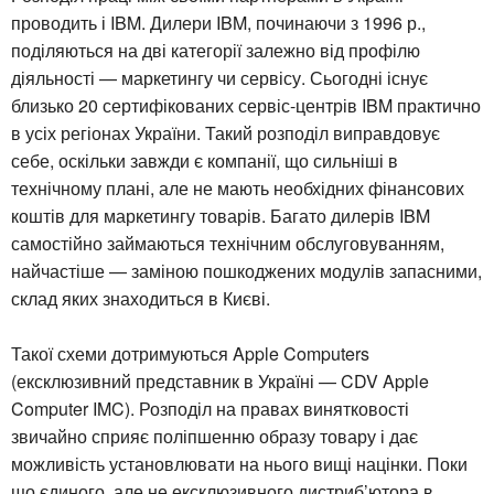
проводить і IBM. Дилери IBM, починаючи з 1996 р.,
поділяються на дві категорії залежно від профілю
діяльності — маркетингу чи сервісу. Сьогодні існує
близько 20 сертифікованих сервіс-центрів IBM практично
в усіх регіонах України. Такий розподіл виправдовує
себе, оскільки завжди є компанії, що сильніші в
технічному плані, але не мають необхідних фінансових
коштів для маркетингу товарів. Багато дилерів IBM
самостійно займаються технічним обслуговуванням,
найчастіше — заміною пошкоджених модулів запасними,
склад яких знаходиться в Києві.
Такої схеми дотримуються Apple Computers
(ексклюзивний представник в Україні — CDV Apple
Computer IMC). Розподіл на правах винятковості
звичайно сприяє поліпшенню образу товару і дає
можливість установлювати на нього вищі націнки. Поки
що єдиного, але не ексклюзивного дистриб’ютора в