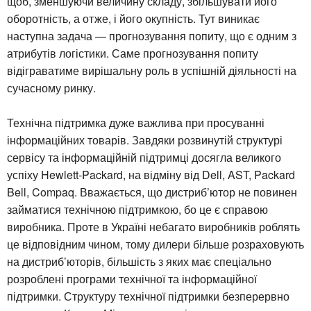
щоб, зменшуючи величину складу, збільшувати його
оборотність, а отже, і його окупність. Тут виникає
наступна задача — прогнозування попиту, що є одним з
атрибутів логістики. Саме прогнозування попиту
відіграватиме вирішальну роль в успішній діяльності на
сучасному ринку.
Технічна підтримка дуже важлива при просуванні
інформаційних товарів. Завдяки розвинутій структурі
сервісу та інформаційній підтримці досягла великого
успіху Hewlett-Packard, на відміну від Dell, AST, Packard
Bell, Compaq. Вважається, що дистриб’ютор не повинен
займатися технічною підтримкою, бо це є справою
виробника. Проте в Україні небагато виробників роблять
це відповідним чином, тому дилери більше розраховують
на дистриб’юторів, більшість з яких має спеціально
розроблені програми технічної та інформаційної
підтримки. Структуру технічної підтримки безперервно