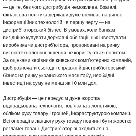
— це те, без чого дистрибуція неможлива. Взагалі,
фінансова політика держави дуже впливає на ринок
інформаційних технологій і в першу чергу — на
дистриб’юторський бізнес. В умовах, коли банкам
вигідніше купувати державні облігації, ніж інвестувати
виробника чи дистриб’ютора, пропоновані на ринку
високотехнологічні рішення не користуються попитом.
За оцінками керівників київських комп’ютерних компаній,
щоб розпочати сьогодні справжній дистриб’юторський
бізнес на ринку українського масштабу, необхідні
інвестиції на суму не менш як 10 млн дол.
Дистрибуція — це передусім дуже жорстка
відпрацьована технологія, пов’язана з логістикою,
обліком руху товару і грошей, інфраструктурою компанії.
Всі операції в ланцюгу руху товару повинні бути жорстко
регламентовані. Дистриб’ютор знаходиться на
перехресті руху товарних і грошових потоків,