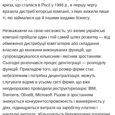
криза, що сталася в Росії у 1995 p., в першу чергу
вразила дистриб’юторські компанії, з яких вижили лише
ті, які займалися ще й іншими видами бізнесу.
Незважаючи на свою несхожість, усі великі українські
компанії пройшли один і той самий шлях розвитку — від
обмеженої дистрибуції комп’ютерів або складання
власних до множини виконуваних функцій, що
супроводжувалося кількісним і якісним зростанням.
Сьогодні розпочався процес деінтеграції — розподілу
функцій. Прикладом того, що розмір фірми стає
небезпечним і потрібна децентралізація, можуть
слугувати відомі в усьому світі фірми, що вже
неодноразово проводили реструктуризацію: IBM,
Siemens, Olivetti, Microsoft. Разом зі зростанням
знижується конкурентоспроможність і маневреність у
діях, підвищуються витрати на заробітну платню і
накладні витрати, збільшуються бюрократичні ієрархічні