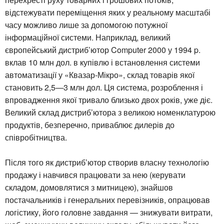
відстежувати переміщення яких у реальному масштабі
часу можливо лише за допомогою потужної
інформаційної системи. Наприклад, великий
європейський дистриб’ютор Computer 2000 у 1994 p.
вклав 10 млн дол. в купівлю і встановлення системи
автоматизації у «Квазар-Мікро», склад товарів якої
становить 2,5—3 млн дол. Ця система, розроблення і
впровадження якої тривало близько двох років, уже діє.
Великий склад дистриб’ютора з великою номенклатурою
продуктів, безперечно, приваблює дилерів до
співробітництва.
Після того як дистриб’ютор створив власну технологію
продажу і навчився працювати за нею (керувати
складом, домовлятися з митницею), знайшов
постачальників і генеральних перевізників, опрацював
логістику, його головне завдання — знижувати витрати,