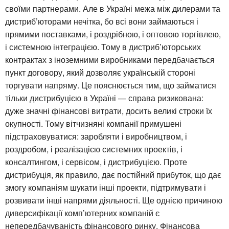
своїми партнерами. Але в Україні межа між дилерами та
дистриб’юторами нечітка, бо всі вони займаються і
прямими поставками, і роздрібною, і оптовою торгівлею,
і системною інтеграцією. Тому в дистриб’юторських
контрактах з іноземними виробниками передбачається
пункт договору, який дозволяє українській стороні
торгувати напряму. Це пояснюється тим, що займатися
тільки дистрибуцією в Україні — справа ризикована:
дуже значні фінансові витрати, досить великі строки їх
окупності. Тому вітчизняні компанії примушені
підстраховуватися: заробляти і виробництвом, і
роздробом, і реалізацією системних проектів, і
консалтингом, і сервісом, і дистрибуцією. Проте
дистрибуція, як правило, дає постійний прибуток, що дає
змогу компаніям шукати інші проекти, підтримувати і
розвивати інші напрями діяльності. Ще однією причиною
диверсифікації комп’ютерних компаній є
непередбачуваність фінансового ринку. Фінансова