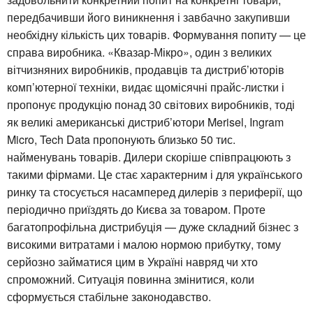
передбачивши його виникнення і завбачно закупивши
необхідну кількість цих товарів. Формування попиту — це
справа виробника. «Квазар-Мікро», один з великих
вітчизняних виробників, продавців та дистриб’юторів
комп’ютерної техніки, видає щомісячні прайс-листки і
пропонує продукцію понад 30 світових виробників, тоді
як великі американські дистриб’ютори Merisel, Ingram
Micro, Tech Data пропонують близько 50 тис.
найменувань товарів. Дилери скоріше співпрацюють з
такими фірмами. Це стає характерним і для українського
ринку та стосується насамперед дилерів з периферії, що
періодично приїздять до Києва за товаром. Проте
багатопрофільна дистрибуція — дуже складний бізнес з
високими витратами і малою нормою прибутку, тому
серйозно займатися цим в Україні навряд чи хто
спроможний. Ситуація повинна змінитися, коли
сформується стабільне законодавство.