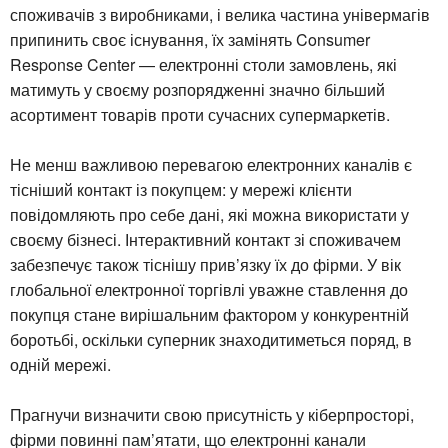
споживачів з виробниками, і велика частина універмагів
припинить своє існування, їх замінять Consumer
Response Center — електронні столи замовлень, які
матимуть у своєму розпорядженні значно більший
асортимент товарів проти сучасних супермаркетів.
Не менш важливою перевагою електронних каналів є
тісніший контакт із покупцем: у мережі клієнти
повідомляють про себе дані, які можна використати у
своєму бізнесі. Інтерактивний контакт зі споживачем
забезпечує також тіснішу прив’язку їх до фірми. У вік
глобальної електронної торгівлі уважне ставлення до
покупця стане вирішальним фактором у конкурентній
боротьбі, оскільки суперник знаходитиметься поряд, в
одній мережі.
Прагнучи визначити свою присутність у кіберпросторі,
фірми повинні пам’ятати, що електронні канали