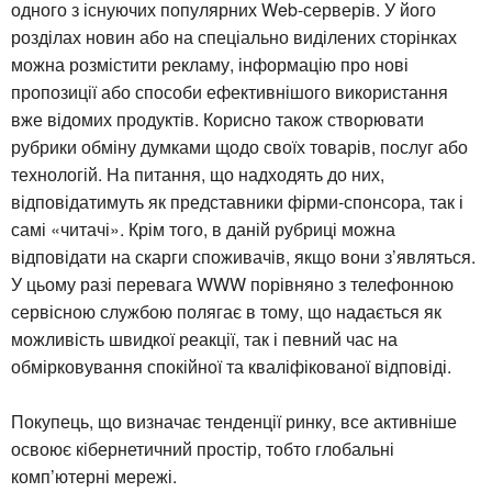
одного з існуючих популярних Web-серверів. У його
розділах новин або на спеціально виділених сторінках
можна розмістити рекламу, інформацію про нові
пропозиції або способи ефективнішого використання
вже відомих продуктів. Корисно також створювати
рубрики обміну думками щодо своїх товарів, послуг або
технологій. На питання, що надходять до них,
відповідатимуть як представники фірми-спонсора, так і
самі «читачі». Крім того, в даній рубриці можна
відповідати на скарги споживачів, якщо вони з’являться.
У цьому разі перевага WWW порівняно з телефонною
сервісною службою полягає в тому, що надається як
можливість швидкої реакції, так і певний час на
обмірковування спокійної та кваліфікованої відповіді.
Покупець, що визначає тенденції ринку, все активніше
освоює кібернетичний простір, тобто глобальні
комп’ютерні мережі.