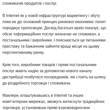
споживачів продуктів і послуг.
В Internet як у новій інфраструктурі маркетингу і збуту
поки не діє основний принцип ринкової економіки: попит
породжує пропозицію. Досвід багатьох країн показує, що
обсяг інформаційних послуг визначає не споживач, а
постачальники і виробники. І пояснюється це питаннями
престижу та бажанням зайняти кращі місця на цьому
перспективному ринку.
Крім того, виробники товарів і прямі постачальники
послуг мають надію за допомогою нового каналу
дистрибуції позбутися посередників, які стоять на шляху
до роздрібного торговця і споживача.
Маклери, влаштувавшись в Internet та інших
комп’ютерних мережах, зможуть витиснути традиційних
торговців, установивши прямі взаємовідносини