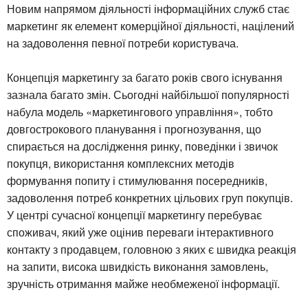
Новим напрямом діяльності інформаційних служб стає
маркетинг як елемент комерційної діяльності, націлений
на задоволення певної потреби користувача.
Концепція маркетингу за багато років свого існування
зазнала багато змін. Сьогодні найбільшої популярності
набула модель «маркетингового управління», тобто
довгострокового планування і прогнозування, що
спирається на дослідження ринку, поведінки і звичок
покупця, використання комплексних методів
формування попиту і стимулювання посередників,
задоволення потреб конкретних цільових груп покупців.
У центрі сучасної концепції маркетингу перебуває
споживач, який уже оцінив переваги інтерактивного
контакту з продавцем, головною з яких є швидка реакція
на запити, висока швидкість виконання замовлень,
зручність отримання майже необмеженої інформації.