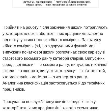
Прийняті на роботу після закінчення школи потрапляють
у категорію клерків або технічних працівників залежно
від статусу «синього» чи «білого комірця». За статусу
«білого комірця» (згідно з дорученими функціями)
випускник початкової школи розпочинає свою кар’єру зі
стартового восьмого рангу категорії клерків. Випускник
середньої школи — із сьомого рангу; випускник технічної
школи — з шостого; випускник коледжу — з п’ятого; той,
хто має ступінь магістра — з четвертого рангу.
Аналогічна класифікація застосовується й до технічних
працівників.
Просування по службі випускників середніх шкіл у
категорії технічних працівників і клерків схематично