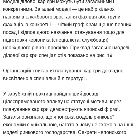
Моделі ділової кар’єри можуть бути загальними і
конкретними. Загальні моделі — це набір кількох
напрямів службового зростання фахівця або групи
фахівців, а конкретні — чіткий графік заміщення певних
посад і відповідного навчання, стажування тощо для
підготовки керівника (спеціаліста, службовця)
необхідного рівня і профілю. Приклад загальної моделі
ділової кар’єри спеціалістів показано на рис. 19.
Організаційні питання планування кар’єри докладно
висвітлено в спеціальній літературі .
У зарубіжній практиці найцінніший досвід
цілеспрямованого впливу на статусні мотиви через
планування кар’єри демонструють японські фірми.
Загальновизнано, що японська модель ринкової
економіки є унікальною, багато в чому не схожою на інші
моделі ринкового господарства. Секрети «японського