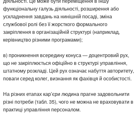
діяльності. Це може бути переміщення в іншу
функціональну галузь діяльності, розширення або
ускладнення завдань на нинішній посаді, зміна
службової ролі без її жорсткого формального
закріплення в організаційній структурі (наприклад,
керівництво різними програмами);
в) проникнення всередину конуса — доцентровий рух,
що не закріплюється офіційно в структурі управління,
штатному розкладі. Цей рух означає набуття авторитету,
поваги серед колег, визнання як фахівця й особистості.
На різних етапах кар’єри людина прагне задовольнити
різні потреби (табл. 35), чого не можна не враховувати в
практиці управління персоналом.