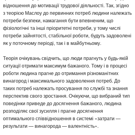
відношення до мотивації трудової діяльності. Так, згідно
з теорією Маслоу до первинних потреб людини належать
потреби безпеки, намагання бути впевненим, що
фізіологічні та інші пріоритетні потреби, у тому числі
потреби зайнятості, стабільної роботи, будуть задоволені
як у поточному періоді, так і в майбутньому.
Теорія очікувань свідчить, що люди прагнуть у будь-якій
ситуації отримати максимум бажаного. Тому і в процесі
роботи людина прагне до отримання різноманітних
винагород і максимального задоволення потреб. До
таких потреб належать просування по службі та знання
перспектив свого зростання. Очікуючи, що вибраний тип
поведінки приведе до досягнення бажаного, людина
розподіляє свої зусилля і прагне досягнення
оптимального співвідношення в системі «затрати —
результати — винагорода — валентність».