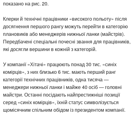
показано на рис. 20.
Клерки й технічні працівники «високого польоту» після
досягнення першого рангу можуть перейти в категорію
плановиків або менеджерів нижньої ланки (майстрів).
Передбачені спеціальні почесні звання для працівників,
які досягли вершини в кожній з категорій.
У компанії «Хітачі» працюють понад 30 тис. «синіх
комірців», з них близько 6 тис. мають перший ранг
категорії технічних працівників, одна тисяча —
менеджери нижньої ланки і майже 40 осіб — головні
майстри. Останні посідають найпрестижніші позиції
серед «синіх комірців», їхній статус символізується
щомісячним спільним обідом із президентом компанії.