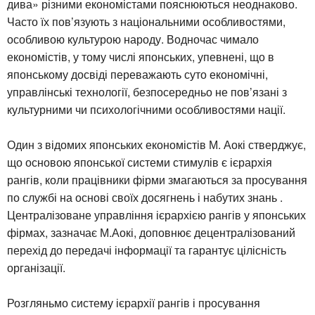
дива» різними економістами пояснюються неоднаково.
Часто їх пов’язують з національними особливостями,
особливою культурою народу. Водночас чимало
економістів, у тому числі японських, упевнені, що в
японському досвіді переважають суто економічні,
управлінські технології, безпосередньо не пов’язані з
культурними чи психологічними особливостями нації.
Один з відомих японських економістів М. Аокі стверджує,
що основою японської системи стимулів є ієрархія
рангів, коли працівники фірми змагаються за просування
по службі на основі своїх досягнень і набутих знань .
Централізоване управління ієрархією рангів у японських
фірмах, зазначає М.Аокі, доповнює децентралізований
перехід до передачі інформації та гарантує цілісність
організації.
Розгляньмо систему ієрархії рангів і просування