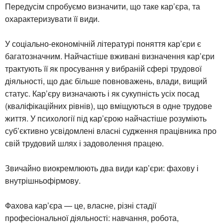
Передусім спробуємо визначити, що таке кар’єра, та
охарактеризувати її види.
У соціально-економічній літературі поняття кар’єри є
багатозначним. Найчастіше вживані визначення кар’єри
трактують її як просування у вибраній сфері трудової
діяльності, що дає більше повноважень, влади, вищий
статус. Кар’єру визначають і як сукупність усіх посад
(кваліфікаційних рівнів), що вміщуються в одне трудове
життя. У психології під кар’єрою найчастіше розуміють
суб’єктивно усвідомлені власні судження працівника про
свій трудовий шлях і задоволення працею.
Звичайно виокремлюють два види кар’єри: фахову і
внутрішньофірмову.
Фахова кар’єра — це, власне, різні стадії
професіональної діяльності: навчання, робота,