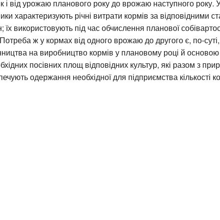
к і від урожаю планового року до врожаю наступного року.
ики характеризують річні витрати кормів за відповідними с
; їх використовують під час обчислення планової собівартос
Потреба ж у кормах від одного врожаю до другого є, по-суті
нництва на виробництво кормів у плановому році й основою
бхідних посівних площ відповідних культур, які разом з пр
печують одержання необхідної для підприємства кількості ко