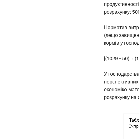
продуктивності
розрахунку: 500
Норматив витра
(дещо завищен
кормів у госпо
[(1029 • 50) + (1
У господарства
перспективних 
економіко-мате
розрахунку на 