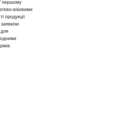
 У першому
татево-віковими
ті продукції
, заявкою
 для
иродними
рмів.