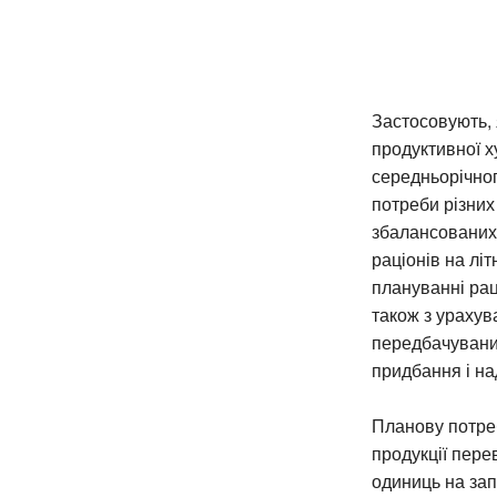
Застосовують, 
продуктивної х
середньорічног
потреби різних
збалансованих
раціонів на лі
плануванні рац
також з урахув
передбачуваних
придбання і н
Планову потреб
продукції пере
одиниць на зап