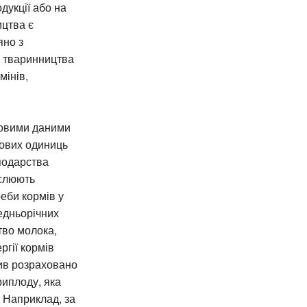
дукції або на
цтва є
яно з
я тваринництва
мінів,
новими даними
мових одиниць
сподарства
ислюють
реби кормів у
едньорічних
тво молока,
ргії кормів
ив розраховано
риплоду, яка
. Наприклад, за