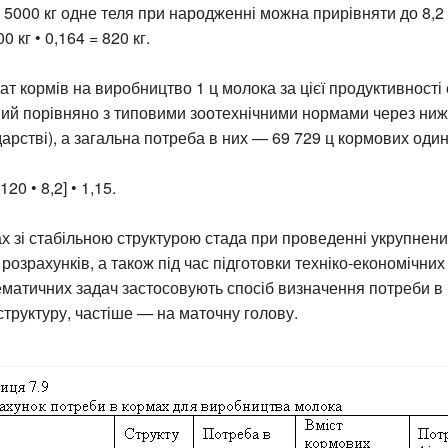
 5000 кг одне теля при народженні можна прирівняти до 8,2
0 кг • 0,164 = 820 кг.
т кормів на виробництво 1 ц молока за цієї продуктивності 
ий порівняно з типовими зоотехнічними нормами через нижч
дарстві), а загальна потреба в них — 69 729 ц кормових оди
120 • 8,2] • 1,15.
х зі стабільною структурою стада при проведенні укрупнен
розрахунків, а також під час підготовки техніко-економічних
матичних задач застосовують спосіб визначення потреби в 
структуру, частіше — на маточну голову.