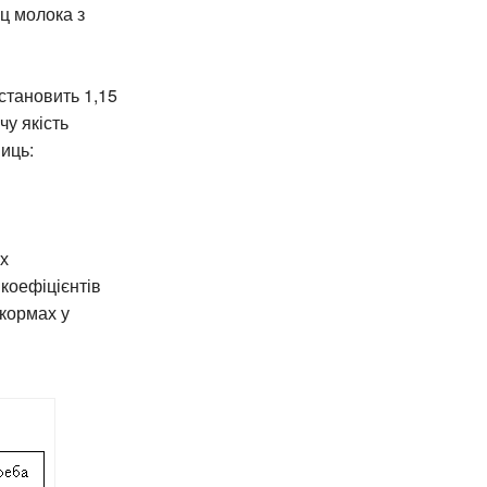
 ц молока з
становить 1,15
у якість
ниць:
их
 коефіцієнтів
кормах у