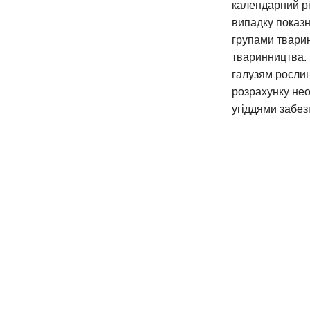
календарний рі
випадку показн
групами тварин
тваринництва. 
галузям росли
розрахунку нео
угіддями забез