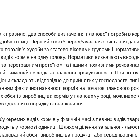
як правило, два способи визначення планової потреби в ко
удоби і птиці. Перший спосіб передбачає використання дан
о поголів’я худоби за статево-віковими групами і нормативи
 видів кормів на одну голову. Нормативи визначають виходя
 за перетравним протеїном та іншими поживними речовина
тній і зимовий періоди за планової продуктивності. При пото
іони складають відповідно до прийнятих у господарстві типів
анням фактичної наявності кормів на початок планового рок
 обсягів виробництва кормів у плановому році, можливосте
адходження в порядку отоварювання.
у окремих видів кормів у фізичній масі з певних видів твар
водять у кормові одиниці. Шляхом ділення загальної кількос
ланований обсяг виробництва продукції або середньорічне 