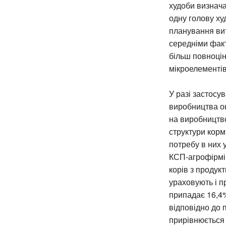
худоби визнача
одну голову х
планування вит
середніми факт
більш повноцін
мікроелементів 
У разі застосу
виробництва ок
на виробництво
структури корм
потребу в них 
КСП-агрофірмі
корів з продук
ураховують і пр
припадає 16,4
відповідно до 
прирівнюється 