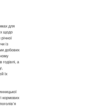
рмах для
их щодо
 річної
чи із
ми добових
чному
 годівлі, а
у,
й їх
инницької
ті кормових
поголів’я