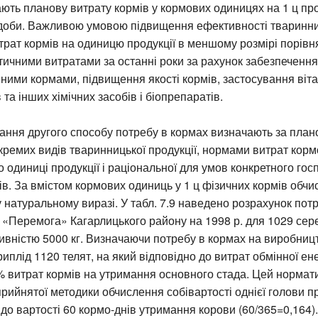
ють планову витрату кормів у кормових одиницях на 1 ц про
удоби. Важливою умовою підвищення ефективності тваринни
рат кормів на одиницю продукції в меншому розмірі порівн
ичними витратами за останні роки за рахунок забезпеченн
ними кормами, підвищення якості кормів, застосування віта
та інших хімічних засобів і біопрепаратів.
вання другого способу потребу в кормах визначають за пла
ремих видів тваринницької продукції, нормами витрат кор
 одиниці продукції і раціональної для умов конкретного го
ів. За вмістом кормових одиниць у 1 ц фізичних кормів обч
у натуральному виразі. У табл. 7.9 наведено розрахунок пот
 «Перемога» Кагарлицького району на 1998 р. для 1029 сер
тивністю 5000 кг. Визначаючи потребу в кормах на виробниц
иплід 1120 телят, на який відповідно до витрат обмінної ене
% витрат кормів на утримання основного стада. Цей нормат
прийнятої методики обчислення собівартості однієї голови п
до вартості 60 кормо-днів утримання корови (60/365=0,164)