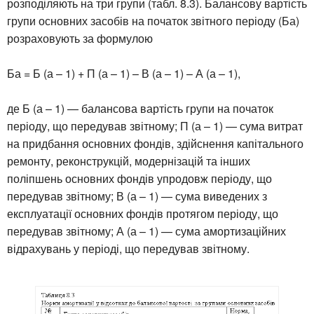
розподіляють на три групи (табл. 8.3). Балансову вартість
групи основних засобів на початок звітного періоду (Ба)
розраховують за формулою
Ба = Б (а – 1) + П (а – 1) – В (а – 1) – А (а – 1),
де Б (а – 1) — балансова вартість групи на початок
періоду, що передував звітному; П (а – 1) — сума витрат
на придбання основних фондів, здійснення капітального
ремонту, реконструкцій, модернізацій та інших
поліпшень основних фондів упродовж періоду, що
передував звітному; В (а – 1) — сума виведених з
експлуатації основних фондів протягом періоду, що
передував звітному; А (а – 1) — сума амортизаційних
відрахувань у періоді, що передував звітному.