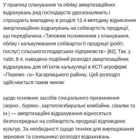
У практиці планування та обліку амортизаційних
відрахувань ряд господарств удосконалюють і
спрощують викладену в розділі 12.4 методику віднесення
амортизаційних відрахувань на собівартість продукції,
що передбачена «Типовим положенням з планування,
обліку і калькулювання собівартості продукції (робіт,
послуг) сільськогосподарських підприємств» [82]. Так, у
табл. 8.4. наведено подібний розподіл амортизаційних
відрахувань для об’єктів калькуляції в КСП-агрофірмі
«Перемо- га» Кагарлицького району. Цей розподіл
здійснюється таким чином:
щодо основних засобів спеціального призначення
(зерно-, буряко-, картоплезбиральні комбайни, сівалки та
ін.) — амортизаційні відрахування відносяться
безпосередньо на собівартість продукції відповідних
культур. За необхідності (щодо техніки для вирощування
зернових та соняшнику) розподіл відрахувань