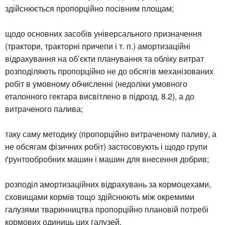
здійснюється пропорційно посівним площам;
щодо основних засобів універсального призначення
(трактори, тракторні причепи і т. п.) амортизаційні
відрахування на об’єкти планування та обліку витрат
розподіляють пропорційно не до обсягів механізованих
робіт в умовному обчисленні (недоліки умовного
еталонного гектара висвітлено в підрозд. 8.2), а до
витраченого палива;
таку саму методику (пропорційно витраченому паливу, а
не обсягам фізичних робіт) застосовують і щодо групи
ґрунтообробних машин і машин для внесення добрив;
розподіл амортизаційних відрахувань за кормоцехами,
сховищами кормів тощо здійснюють між окремими
галузями тваринництва пропорційно плановій потребі
кормових одиниць цих галузей.