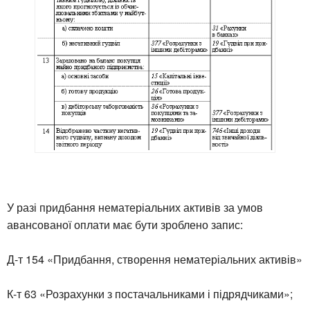
У разі придбання нематеріальних активів за умов
авансованої оплати має бути зроблено запис:
Д-т 154 «Придбання, створення нематеріальних активів»
К-т 63 «Розрахунки з постачальниками і підрядчиками»;