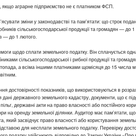
, якщо аграрне підприємство не є платником ФСП.
з’ясувати зміни у законодавстві та пам’ятати: що строк пода
бників сільськогосподарської продукції та громадян — до 1
в — до 1 лютого.
вимоги щодо сплати земельного податку. Він сплачується од
никами сільськогосподарської і рибної продукції та громад
стопада, а всіма іншими платниками щомісяця до 15 числа м
звітним.
ня достовірності показників, що використовуються в розра
 дані державного земельного кадастру, документи, що є пі
пільг, державні акти на право власності або постійного кор
ри на оренду земельної ділянки. Аудитор має пам’ятати, що 
а, який засвідчує право власності або користування земел
ідставою для несплати земельного податку. Перевірку досто
ого податку здійснюють відповідно до Закону України «Про 