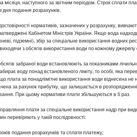
ла місяця, наступного за звітним періодом. Строк сплати пл
з дня подання розрахунків.
достовірності нормативів, зазначених у розрахунку, вивчаю
 затверджені Кабінетом Міністрів України. Якщо вода надход
неві, підземні), збір за спеціальне використання водних рес
виходячи з обсягів використання води по кожному джерелу 
обсягів забраної води встановлюють за показниками лічильн
абирає воду понад встановленого ліміту, то особі, яка перев
що плата за понадлімітне використання води віднесена не 
ачена за рахунок прибутку, що залишається в розпорядженн
вання. При цьому нормативи плати збільшуються в 5 раз.
справляння плати за спеціальне використання надр при вид
ин перевіряють у такій послідовності:
оків подання розрахунків та сплати платежу;