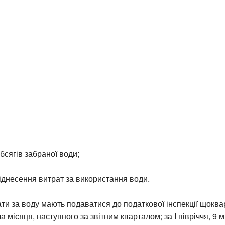
бсягів забраної води;
іднесення витрат за використання води.
ти за воду мають подаватися до податкової інспекції щоква
а місяця, наступного за звітним кварталом; за I півріччя, 9 м