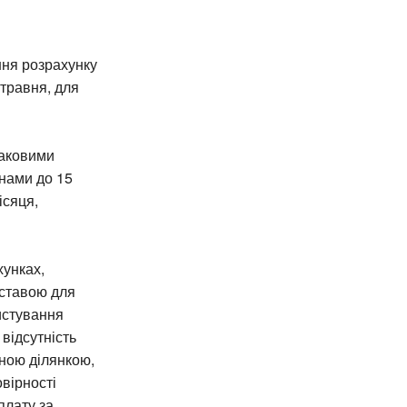
ння розрахунку
 травня, для
наковими
янами до 15
ісяця,
хунках,
дставою для
истування
відсутність
ьною ділянкою,
вірності
плату за