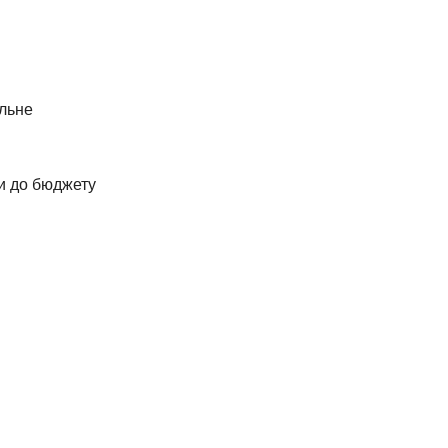
альне
и до бюджету