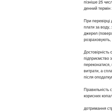
пізніше 25 чис
денний термін 
При перевірці 
плати за воду,
джерел (поверх
розраховують, 
Достовірність 
підприємство з
переконатися, 
витрати, а спл
після оподатку
Правильність 
корисних копал
дотримання стр