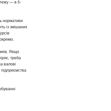
атежу — в 5-
ть нормативи
ить із змішаних
урсів
окремо.
иків. Якщо
іряє, треба
на валові
і підприємства
обуванні