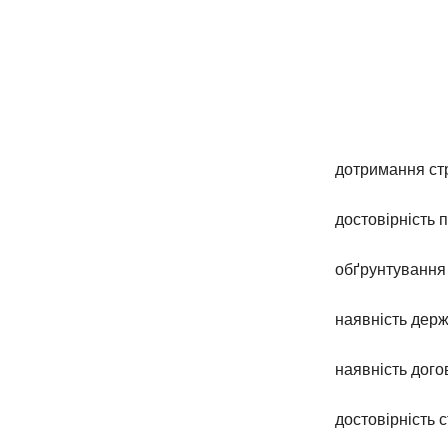
дотримання стр
достовірність 
обґрунтування 
наявність держ
наявність дого
достовірність 