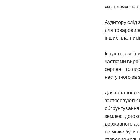
чи сплачується
Аудитору слід 
для товаровиро
інших платникі
Існують різні 
частками вироб
серпня і 15 ли
наступного за 
Для встановлен
застосовуються
обґрунтування 
землею, догово
державного акт
не може бути п
ставок земельн