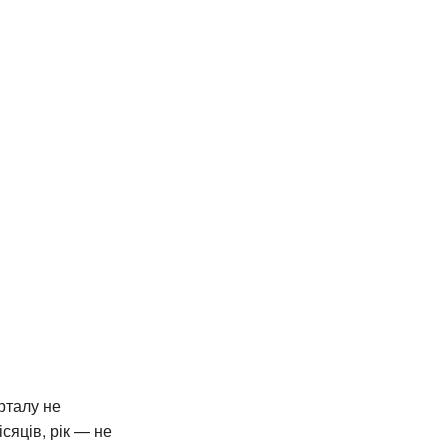
рталу не
ісяців, рік — не