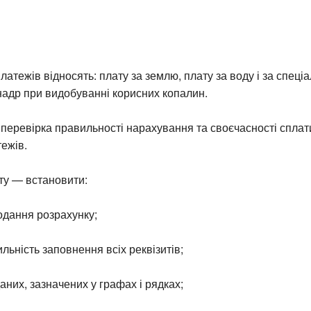
латежів відносять: плату за землю, плату за воду і за спеці
надр при видобуванні корисних копалин.
перевірка правильності нарахування та своєчасності сплат
ежів.
ту — встановити:
одання розрахунку;
ильність заповнення всіх реквізитів;
даних, зазначених у графах і рядках;