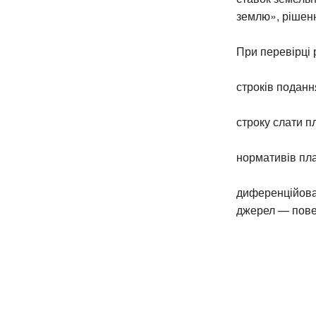
землю», рішенн
При перевірці 
строків поданн
строку слати п
нормативів пла
диференційова
джерел — пове