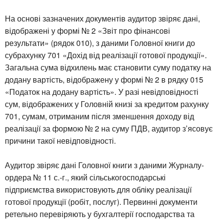
На основі зазначених документів аудитор звіряє дані,
відображені у формі № 2 «Звіт про фінансові
результати» (рядок 010), з даними Головної книги до
субрахунку 701 «Дохід від реалізації готової продукції».
Загальна сума відхилень має становити суму податку на
додану вартість, відображену у формі № 2 в рядку 015
«Податок на додану вартість». У разі невідповідності
сум, відображених у Головній книзі за кредитом рахунку
701, сумам, отриманим після зменшення доходу від
реалізації за формою № 2 на суму ПДВ, аудитор з’ясовує
причини такої невідповідності.
Аудитор звіряє дані Головної книги з даними Журналу-
ордера № 11 с.-г., який сільськогосподарські
підприємства використовують для обліку реалізації
готової продукції (робіт, послуг). Первинні документи
ретельно перевіряють у бухгалтерії господарства та