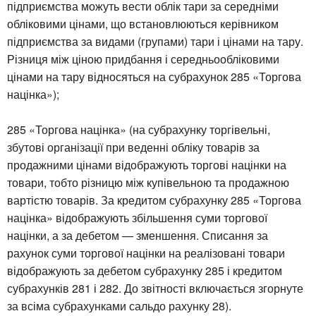
підприємства можуть вести облік тари за середніми
обліковими цінами, що встановлюються керівником
підприємства за видами (групами) тари і цінами на тару.
Різниця між ціною придбання і середньообліковими
цінами на тару відносяться на субрахунок 285 «Торгова
націнка»);
285 «Торгова націнка» (на субрахунку торгівельні,
збутові організації при веденні обліку товарів за
продажними цінами відображують торгові націнки на
товари, тобто різницю між купівельною та продажною
вартістю товарів. За кредитом субрахунку 285 «Торгова
націнка» відображують збільшення суми торгової
націнки, а за дебетом — зменшення. Списання за
рахунок суми торгової націнки на реалізовані товари
відображують за дебетом субрахунку 285 і кредитом
субрахунків 281 і 282. До звітності включається згорнуте
за всіма субрахунками сальдо рахунку 28).