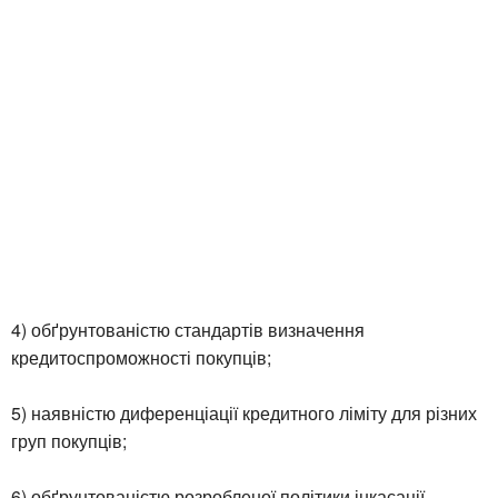
4) обґрунтованістю стандартів визначення
кредитоспроможності покупців;
5) наявністю диференціації кредитного ліміту для різних
груп покупців;
6) обґрунтованістю розробленої політики інкасації