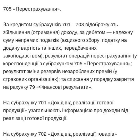
705 «Перестрахування».
За кредитом субрахунків 701—703 відображують
збільшення (отримання) доходу, за дебетом — належну
суму непрямих податків (акцизного збору, податку на
додану вартість та інших, передбачених
законодавством); результат операцій перестрахування (у
кореспонденції з субрахунком 705 «Перестрахування»;
результат зміни резервів незароблених премій (у
страхових організаціях); та списання у порядку закриття
на рахунку 79 «Фінансові результати».
На субрахунку 701 «Дохід від реалізації готової
продукції» узагальнюють інформацією про доходи від
реалізації готової продукції.
На субрахунку 702 «Дохід від реалізації товарів»