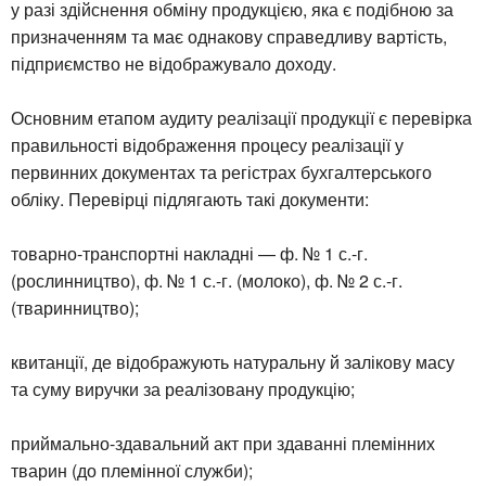
у разі здійснення обміну продукцією, яка є подібною за
призначенням та має однакову справедливу вартість,
підприємство не відображувало доходу.
Основним етапом аудиту реалізації продукції є перевірка
правильності відображення процесу реалізації у
первинних документах та регістрах бухгалтерського
обліку. Перевірці підлягають такі документи:
товарно-транспортні накладні — ф. № 1 с.-г.
(рослинництво), ф. № 1 с.-г. (молоко), ф. № 2 с.-г.
(тваринництво);
квитанції, де відображують натуральну й залікову масу
та суму виручки за реалізовану продукцію;
приймально-здавальний акт при здаванні племінних
тварин (до племінної служби);