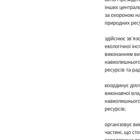
інших централь
за охороною н
природних ресу
здійснює зв’яз
екологічної інс
виконанням вим
навколишнього
ресурсів та рад
координує діял
виконавчої вла
навколишнього
ресурсів;
організовує ви
частині, що ст
середовища та