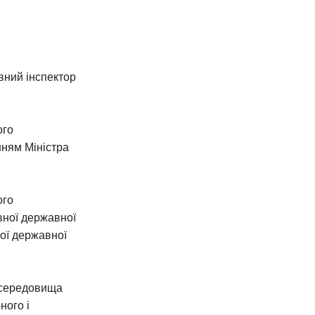
вний інспектор
ого
нням Міністра
ого
вної державної
ної державної
 середовища
ного і