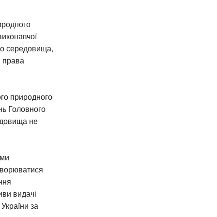
иродного
виконавчої
го середовища,
і права
ого природного
нь Головного
едовища не
рми
створюватися
ння
иви видачі
України за