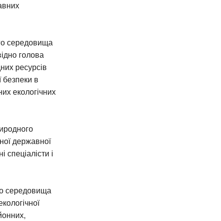
жавних
го середовища
відно голова
них ресурсів
 безпеки в
них екологічних
риродного
вної державної
і спеціалісти і
го середовища
екологічної
йонних,