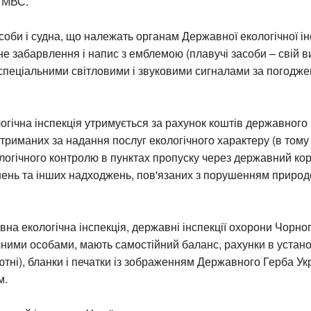
 МВС.
соби і судна, що належать органам Державної екологічної ін
е забарвлення і напис з емблемою (плавучі засоби – свій в
спеціальними світловими і звуковими сигналами за погодже
.
гічна інспекція утримується за рахунок коштів державного
отриманих за надання послуг екологічного характеру (в тому 
логічного контролю в пунктах пропуску через державний кор
нень та інших надходжень, пов'язаних з порушенням приро
.
на екологічна інспекція, державні інспекції охорони Чорног
ними особами, мають самостійний баланс, рахунки в устано
ютні), бланки і печатки із зображенням Державного Герба Укр
м.