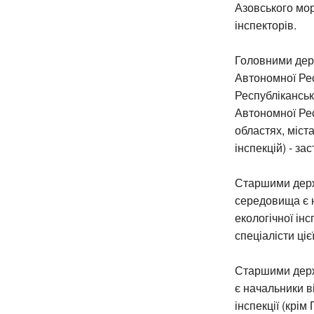
Азовського мор
інспекторів.
Головними дер
Автономної Рес
Республікансь
Автономної Рес
областях, міст
інспекцій) - з
Старшими держ
середовища є н
екологічної інс
спеціалісти цієї
Старшими держ
є начальники ві
інспекції (крім