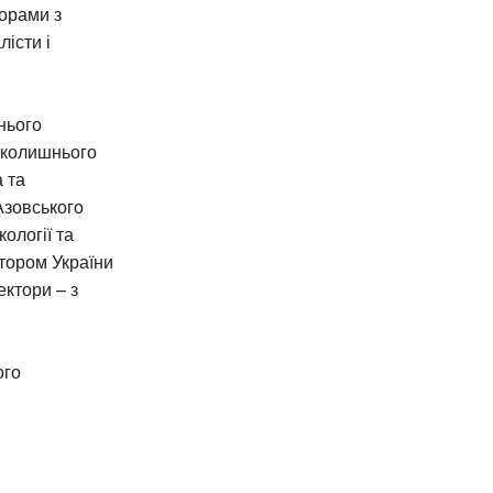
торами з
істи і
нього
вколишнього
 та
Азовського
ології та
тором України
ктори – з
ого