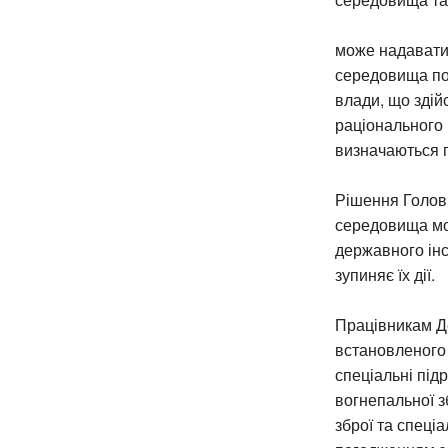
може надавати
середовища пос
влади, що зді
раціонального 
визначаються 
Рішення Голов
середовища мо
державного ін
зупиняє їх дії.
Працівникам Де
встановленого 
спеціальні під
вогнепальної з
зброї та спеці