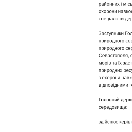
районних і міс
охорони навкол
спеціалісти де
Заступники Го
природного се
природного сер
Севастополя, 
морів та їх за
природних рес
з охорони навк
відповідними 
Головний держ
середовища:
здійснює керів