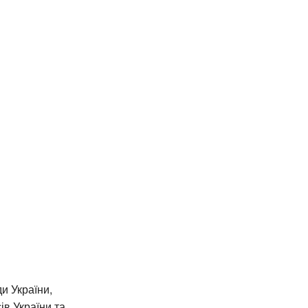
и України,
ів України та