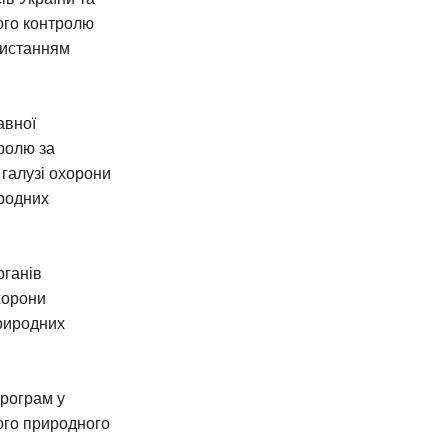
ого контролю
ристанням
авної
тролю за
 галузі охорони
родних
рганів
хорони
риродних
програм у
ого природного