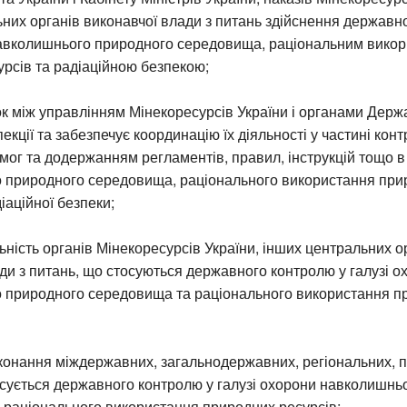
них органів виконавчої влади з питань здійснення державн
авколишнього природного середовища, раціональним вико
рсів та радіаційною безпекою;
ок між управлінням Мінекоресурсів України і органами Держ
пекції та забезпечує координацію їх діяльності у частині кон
ог та додержанням регламентів, правил, інструкцій тощо в
 природного середовища, раціонального використання при
іаційної безпеки;
ьність органів Мінекоресурсів України, інших центральних о
ди з питань, що стосуються державного контролю у галузі о
 природного середовища та раціонального використання п
конання міждержавних, загальнодержавних, регіональних, 
осується державного контролю у галузі охорони навколишнь
 раціонального використання природних ресурсів;