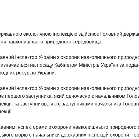
ержавною екологічною інспекцією здійснює Головний держа
рони навколишнього природного середовища.
авний інспектор України з охорони навколишнього природн
значається на посаду Кабінетом Міністрів України за пода
родних ресурсів України.
авний інспектор України з охорони навколишнього природн
є першого заступника, який одночасно є начальником Голо
пекції, та заступників., які є заступниками начальника Голов
екції.
авним інспекторами з охорони навколишнього природного
ського морів є начальники державних інспекцій охорони Чор