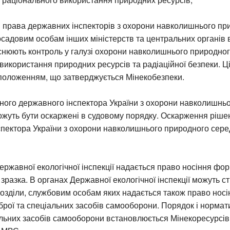
 права державних інспекторів з охорони навколишнього пр
адовим особам інших міністерств та центральних органів 
йснюють контроль у галузі охорони навколишнього природно
використання природних ресурсів та радіаційної безпеки. Ц
положенням, що затверджується Мінекобезпеки.
ного державного інспектора України з охорони навколишнь
жуть бути оскаржені в судовому порядку. Оскарження ріше
спектора України з охорони навколишнього природного сер
ржавної екологічної інспекції надається право носіння фо
зразка. В органах Державної екологічної інспекції можуть 
розділи, службовим особам яких надається також право носі
брої та спеціальних засобів самооборони. Порядок і нормат
альних засобів самооборони встановлюється Мінекоресурсів 