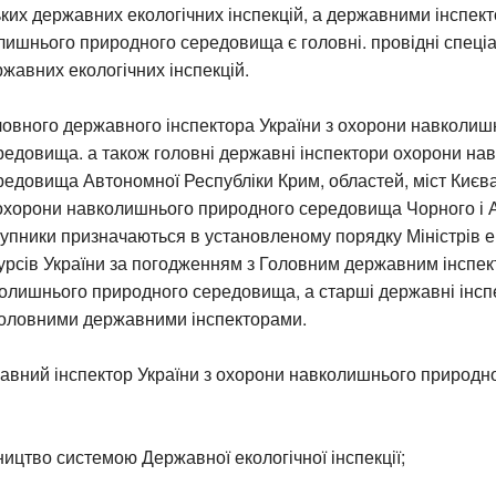
ьких державних екологічних інспекцій, а державними інспек
ишнього природного середовища є головні. провідні спеціал
ржавних екологічних інспекцій.
ловного державного інспектора України з охорони навколиш
редовища. а також головні державні інспектори охорони на
едовища Автономної Республіки Крим, областей, міст Києва
охорони навколишнього природного середовища Чорного і 
ступники призначаються в установленому порядку Міністрів ек
урсів України за погодженням з Головним державним інспек
олишнього природного середовища, а старші державні інспе
головними державними інспекторами.
авний інспектор України з охорони навколишнього природн
ництво системою Державної екологічної інспекції;