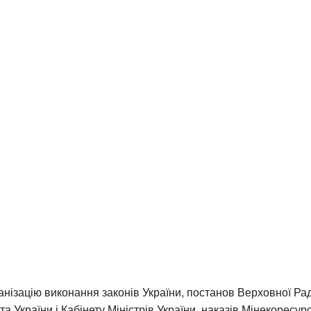
анізацію виконання законів України, постанов Верховної Рад
а України і Кабінету Міністрів України, наказів Мінекоресурс