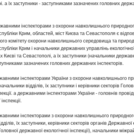
і. а їх заступники - заступниками зазначених головних дер
жавними інспекторами з охорони навколишнього природно
публіки Крим, областей, міст Києва та Севастополя є відпо
кого комітету охорони навколишнього середовища та природ
публіки Крим і начальники державних управлінь екологічної
ах Києві та Севастополі, а їх заступники (начальники держав
аступниками зазначених головних державних інспекторів.
авними інспекторами України з охорони навколишнього п
ачальники відділів, їх заступники і керівники секторів Голо
пекції. а державними інспекторами України - головнів провідн
 інспекції.
авними інспекторами з охорони навколишнього природно
дділів, їх заступники, керівники секторів органів Державної 
 Головної державної екологічної інспекції), начальники міжра