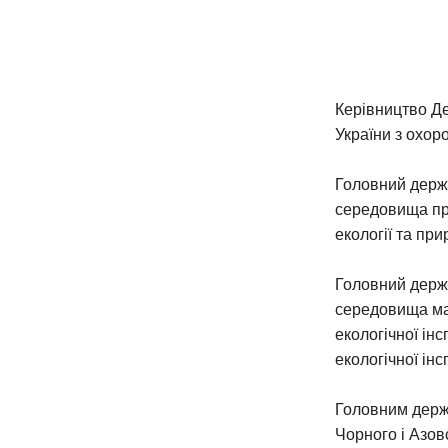
Керівництво Д
України з охо
Головний держ
середовища при
екології та при
Головний держ
середовища ма
екологічної інс
екологічної інсп
Головним держ
Чорного і Азов