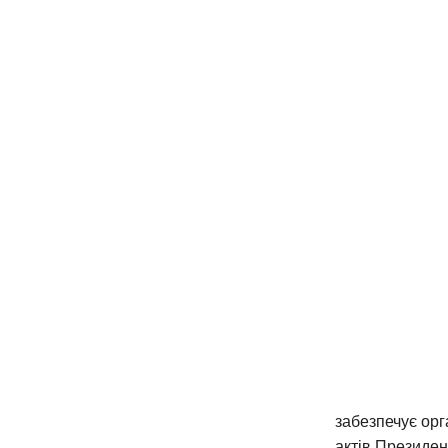
забезпечує орг
актів Президент