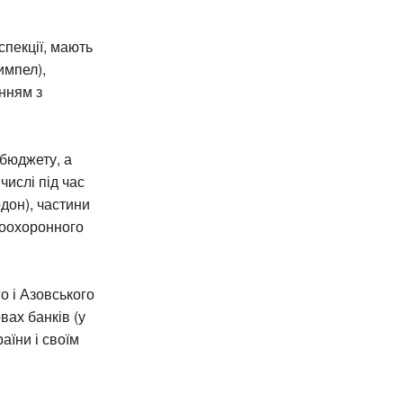
спекції, мають
импел),
нням з
 бюджету, а
числі під час
дон), частини
доохоронного
о і Азовського
вах банків (у
аїни і своїм