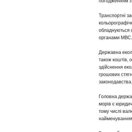
погодженням з
Транспортні за
кольорографічн
обладнуються 
органами МВС
Державна еколо
також коштів, 
здійснення еко
грошових стяг
законодавства
Головна держав
морів є юридич
тому числі вал
найменування