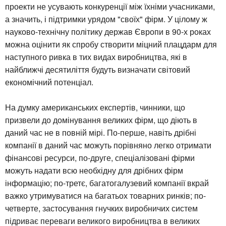
проекти не усувають конкуренції між їхніми учасниками,
а значить, і підтримки урядом "своїх" фірм. У цілому ж
науково-технічну політику держав Європи в 90-х роках
можна оцінити як спробу створити міцний плацдарм для
наступного ривка в тих видах виробництва, які в
найближчі десятиліття будуть визначати світовий
економічний потенціал.
На думку американських експертів, чинники, що
призвели до домінування великих фірм, що діють в
даний час не в повній мірі. По-перше, навіть дрібні
компанії в даний час можуть порівняно легко отримати
фінансові ресурси, по-друге, спеціалізовані фірми
можуть надати всю необхідну для дрібних фірм
інформацію; по-третє, багатогалузевий компанії вкрай
важко утримуватися на багатьох товарних ринків; по-
четверте, застосування гнучких виробничих систем
підриває переваги великого виробництва в великих