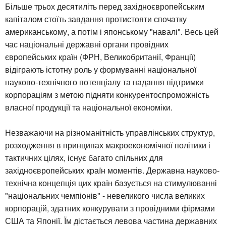
Більше трьох десятиліть перед західноєвропейським
капіталом стоїть завдання протистояти спочатку
американському, а потім і японському "навалі". Весь цей
час національні державні органи провідних
європейських країн (ФРН, Великобританії, Франції)
відіграють істотну роль у формуванні національної
науково-технічного потенціалу та надання підтримки
корпораціям з метою підняти конкурентоспроможність
власної продукції та національної економіки.
Незважаючи на різноманітність управлінських структур,
розходження в принципах макроекономічної політики і
тактичних цілях, існує багато спільних для
західноєвропейських країн моментів. Державна науково-
технічна концепція цих країн базується на стимулюванні
"національних чемпіонів" - невеликого числа великих
корпорацій, здатних конкурувати з провідними фірмами
США та Японії. Їм дістається левова частина державних