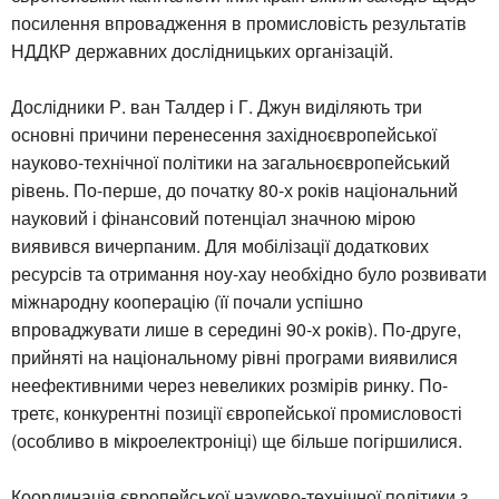
посилення впровадження в промисловість результатів
НДДКР державних дослідницьких організацій.
Дослідники Р. ван Талдер і Г. Джун виділяють три
основні причини перенесення західноєвропейської
науково-технічної політики на загальноєвропейський
рівень. По-перше, до початку 80-х років національний
науковий і фінансовий потенціал значною мірою
виявився вичерпаним. Для мобілізації додаткових
ресурсів та отримання ноу-хау необхідно було розвивати
міжнародну кооперацію (її почали успішно
впроваджувати лише в середині 90-х років). По-друге,
прийняті на національному рівні програми виявилися
неефективними через невеликих розмірів ринку. По-
третє, конкурентні позиції європейської промисловості
(особливо в мікроелектроніці) ще більше погіршилися.
Координація європейської науково-технічної політики з