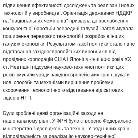
підвищення ефективності досліджень та реалізації нових
технологій у виробництві. Орієнтація державних НДДКР
на "національних чемпіонів" призвела до послаблення
конкурентної боротьби всередині галузей і загальмувала
поширення передових технологій і розробок в інших
галузях економіки. Результатом такої політики стало явне
відставання західноєвропейських виробників від
провідних корпорацій США і Японії в кінці 80-х років XX
ст. Невтішні підсумки науково-технічної політики цих
років змусили уряди західноєвропейських країн шукати
нові способи та механізми вирішення проблеми
скорочення технологічного відставання від світових
лідерів НТП.
Були зроблені деякі організаційні заходи на
національному рівні. У ФРН було створено Федеральне
міністерство з досліджень та техніці. У ряді інших країн
відповідальність за реалізацію науково-технічної