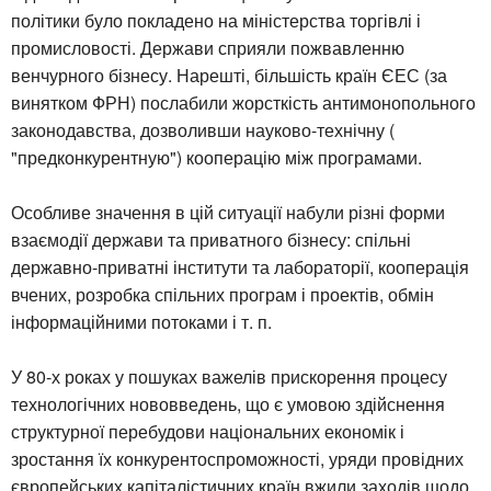
політики було покладено на міністерства торгівлі і
промисловості. Держави сприяли пожвавленню
венчурного бізнесу. Нарешті, більшість країн ЄЕС (за
винятком ФРН) послабили жорсткість антимонопольного
законодавства, дозволивши науково-технічну (
"предконкурентную") кооперацію між програмами.
Особливе значення в цій ситуації набули різні форми
взаємодії держави та приватного бізнесу: спільні
державно-приватні інститути та лабораторії, кооперація
вчених, розробка спільних програм і проектів, обмін
інформаційними потоками і т. п.
У 80-х роках у пошуках важелів прискорення процесу
технологічних нововведень, що є умовою здійснення
структурної перебудови національних економік і
зростання їх конкурентоспроможності, уряди провідних
європейських капіталістичних країн вжили заходів щодо