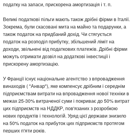
податку на запаси, прискорена амортизація і т. п.
Великі податкові пільги мають також дрібні фірми в Італії.
Зокрема, були скасовані мита на майно та подарунки, а
також податок на придбаний дохід. Чи стягується
податок на розподіл прибутку, збільшений ліміт на
доходи, звільнені від податкових платежів. Дрібні фірми
можуть отримати дозвіл на додаткові інвестиції і
прискорену амортизацію.
У Франції існує національне агентство з впровадження
винаходів ( "Анвар"), яке компенсує дрібним і середнім
підприємствам витрати на впровадження нової техніки в
межах 25-30% витраченої суми і покриває до 50% витрат
цих підприємств на НДДКР, пов'язаних з розробкою
нових продуктів і технологій. Уряд цієї держави знизило
на 50% податок на прибуток цих підприємств протягом
перших п'яти років.