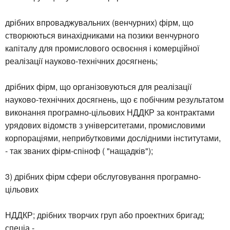
дрібних впроваджувальних (венчурних) фірм, що
створюються винахідниками на позики венчурного
капіталу для промислового освоєння і комерційної
реалізації науково-технічних досягнень;
дрібних фірм, що організовуються для реалізації
науково-технічних досягнень, що є побічним результатом
виконання програмно-цільових НДДКР за контрактами
урядових відомств з університетами, промисловими
корпораціями, неприбутковими дослідними інститутами,
- так званих фірм-спіноф ( "нащадків");
3) дрібних фірм сфери обслуговування програмно-
цільових
НДДКР; дрібних творчих груп або проектних бригад;
спеціа -