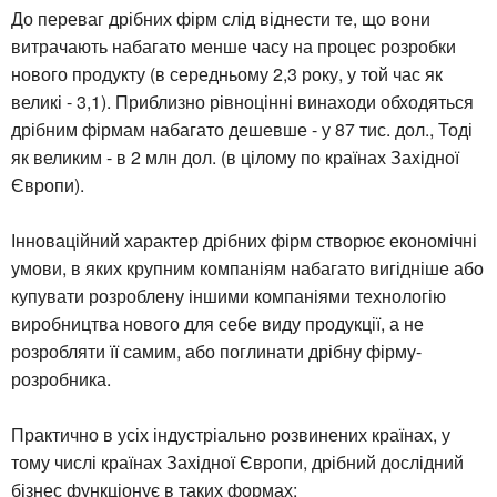
До переваг дрібних фірм слід віднести те, що вони
витрачають набагато менше часу на процес розробки
нового продукту (в середньому 2,3 року, у той час як
великі - 3,1). Приблизно рівноцінні винаходи обходяться
дрібним фірмам набагато дешевше - у 87 тис. дол., Тоді
як великим - в 2 млн дол. (в цілому по країнах Західної
Європи).
Інноваційний характер дрібних фірм створює економічні
умови, в яких крупним компаніям набагато вигідніше або
купувати розроблену іншими компаніями технологію
виробництва нового для себе виду продукції, а не
розробляти її самим, або поглинати дрібну фірму-
розробника.
Практично в усіх індустріально розвинених країнах, у
тому числі країнах Західної Європи, дрібний дослідний
бізнес функціонує в таких формах: