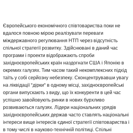
Європейського економічного співтовариства поки не
вдалося повною мірою реалізувати переваги
міждержавного регулювання НТП через відсутність
спільної стратегії розвитку. Здійснювані в даний час
програми і проекти відображають спроби
західноєвропейських країн наздогнати США і Японію в
окремих галузях. Тим часом такий некомплексних підхід
таїть у собі серйозну небезпеку. Сконцентрувавши увагу
на ліквідації "дірки" в одному місці, західноєвропейські
органи випускають з виду, що їх конкуренти в цей час
успішно завойовують ринки в нових бурхливо
розвиваються галузях. Лідери національних урядів
західноєвропейських держав часто ставлять національні
інтереси вище інтересів єдиної стратегії співтовариства і
в тому числі в науково-технічній політиці. Спільні