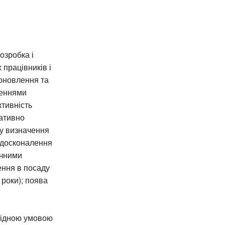
озробка і
працівників і
 оновлення та
женнями
тивність
гативно
му визначення
вдосконалення
ичними
ення в посаду
 роки); поява
хідною умовою