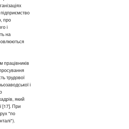
ганізаціях
а підприємство
, про
го і
ть на
ановлюються
м працівників
 просування
ть трудової
ьозаводської і
о
кадрів, який
 [17]. При
рух "по
талі").