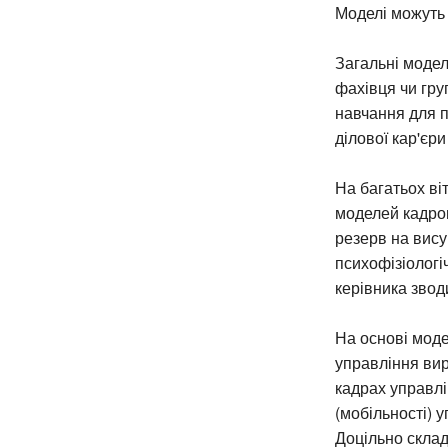
Моделі можуть 
Загальні моде
фахівця чи груп
навчання для п
ділової кар'єри
На багатьох ві
моделей кадров
резерв на вису
психофізіологі
керівника звод
На основі моде
управління вир
кадрах управлі
(мобільності) у
Доцільно склад