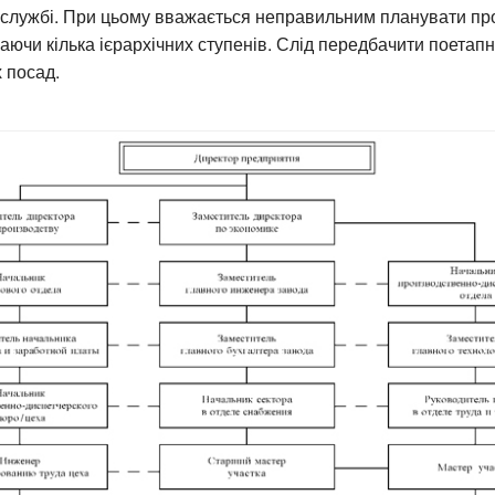
о службі. При цьому вважається неправильним планувати п
наючи кілька ієрархічних ступенів. Слід передбачити поета
х посад.