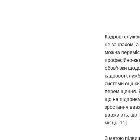
Кадрові служби
не за фахом, а
можна переміс
професійно-ква
обов'язки щодо
кадрової служб
системи оцінки
переміщення. Я
що на підприєм
зростання вва
вважають, що 
місць [11].
З метою підви