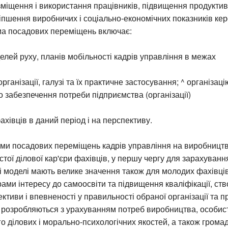
міщення і використання працівників, підвищення продуктивн
ліпшення виробничих і соціально-економічних показників ке
ема посадових переміщень включає:
елей руху, планів мобільності кадрів управління в межах
рганізації, галузі та їх практичне застосування; ^ організаці
 забезпечення потреби підприємства (організації)
фахівців в даний період і на перспективу.
ми посадових переміщень кадрів управління на виробництв
тої ділової кар'єри фахівців, у першу чергу для зарахуванн
і моделі мають велике значення також для молодих фахівців
ами інтересу до самоосвіти та підвищення кваліфікації, с
ективи і впевненості у правильності обраної організації та п
и розробляються з урахуванням потреб виробництва, особис
го ділових і морально-психологічних якостей, а також громад