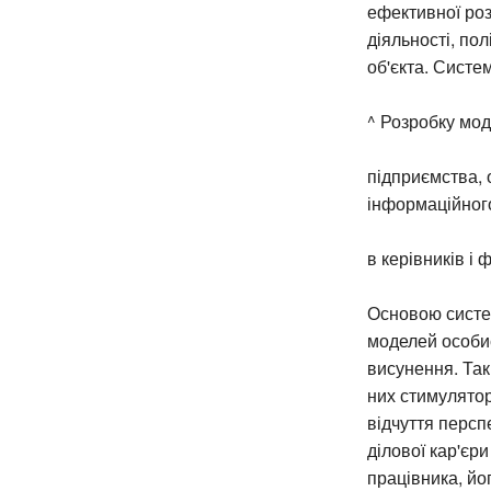
ефективної роз
діяльності, по
об'єкта. Сист
^ Розробку мод
підприємства, о
інформаційного
в керівників і 
Основою систе
моделей особис
висунення. Так
них стимулятор
відчуття персп
ділової кар'єр
працівника, йо