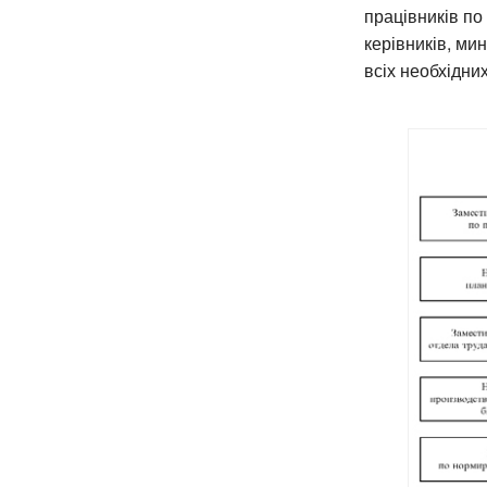
працівників п
керівників, ми
всіх необхідни