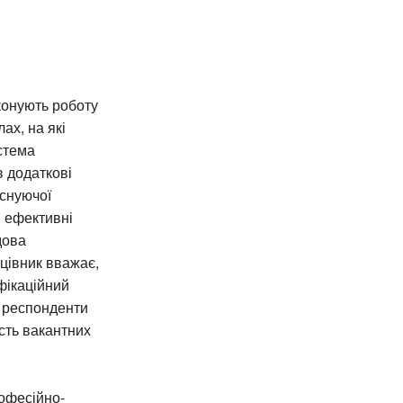
конують роботу
ах, на які
стема
в додаткові
існуючої
и ефективні
дова
ацівник вважає,
фікаційний
 респонденти
сть вакантних
офесійно-