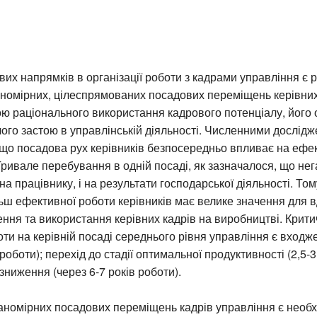
их напрямків в організації роботи з кадрами управління є р
номірних, цілеспрямованих посадових переміщень керівних 
ою раціонального використання кадрового потенціалу, його
ого застою в управлінській діяльності. Численними дослід
що посадова рух керівників безпосередньо впливає на ефек
ривале перебування в одній посаді, як зазначалося, що не
 на працівнику, і на результати господарської діяльності. То
ьш ефективної роботи керівників має велике значення для 
ння та використання керівних кадрів на виробництві. Крит
ти на керівній посаді середнього рівня управління є входж
роботи); перехід до стадії оптимальної продуктивності (2,5-3
 зниження (через 6-7 років роботи).
ланомірних посадових переміщень кадрів управління є необ