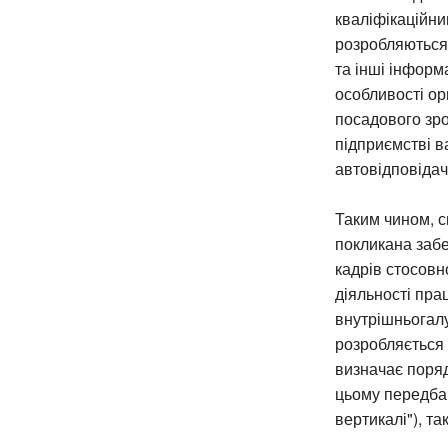
кваліфікаційни
розробляються 
та інші інформ
особливості ор
посадового зро
підприємстві 
автовідповідач
Таким чином, 
покликана забе
кадрів стосовн
діяльності пра
внутрішньогалу
розробляється 
визначає поряд
цьому передбач
вертикалі"), та