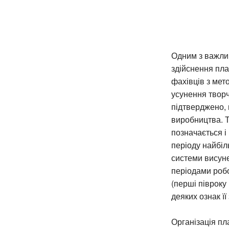
Одним з важлив
здійснення пла
фахівців з мет
усунення творч
підтверджено, 
виробництва. Т
позначається і
періоду найбіл
системи висуне
періодами робо
(перші півроку 
деяких ознак її
Організація п