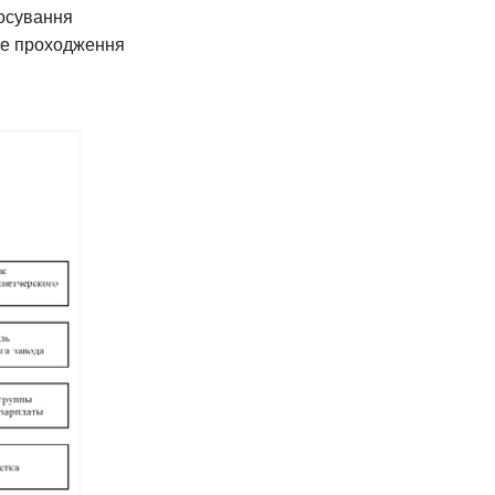
росування
пне проходження