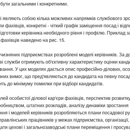
бути загальними і конкретними.
лі являють собою кілька можливих напрямків службового зр
и фахівців, конкретні - чіткий графік заміщення посад і від
ідготовки керівника необхідного рівня і профілю. Приклад з
 фахівців наведено на рис. 15.
тчизняних підприємствах розроблені моделі керівників. За 
і служби отримують об'єктивну характеристику оцінки канд
вання. У цих моделях дається опис професійно-ділових, осо
чних вимог, що пред'являються до кандидата на певну поса
ить до мінімуму помилки при відборі кандидатів.
лей особистої ділової кар'єри фахівців, перспектив розвитку
обництвом, штатних розкладів, аналізу динаміки зростання
ння і моделей керівників розробляються плани посадової р
правлінських працівників у межах підприємства, організації, 
ати цехові і загальнозаводські плани переміщення і просув