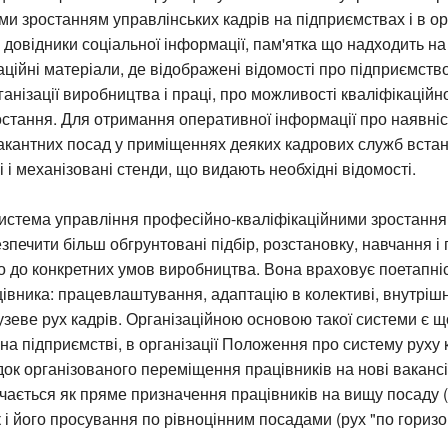
ми зростанням управлінських кадрів на підприємствах і в ор
довідники соціальної інформації, пам'ятка що надходить н
аційні матеріали, де відображені відомості про підприємство
ганізації виробництва і праці, про можливості кваліфікаційно
стання. Для отримання оперативної інформації про наявніс
вакантних посад у приміщеннях деяких кадрових служб вст
і і механізовані стенди, що видають необхідні відомості.
система управління професійно-кваліфікаційними зростання
зпечити більш обгрунтовані підбір, розстановку, навчання і
о до конкретних умов виробництва. Вона враховує поетапніс
цівника: працевлаштування, адаптацію в колективі, внутрішн
зеве рух кадрів. Організаційною основою такої системи є щ
на підприємстві, в організації Положення про систему руху 
ок організованого переміщення працівників на нові вакансії
ається як пряме призначення працівників на вищу посаду (
к і його просування по рівноцінним посадами (рух "по горизон