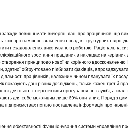
 завжди повинні мати вичерпні дані про працівників, що ви
 також про намічені звільнення посад в структурних підрозділ
тити незадоволених виконуваною роботою. Раціональна си
ліфікаційного зростання працівників накладає на керівникі
 створення принципово нової чи корінного вдосконаленню 
и, здатної обгрунтовано підбирати фахівців, впроваджуват
 діяльності працівників, належним чином планувати їх поса
к показують дані різних досліджень, тільки кожен третій пр
стві для нього є перспективи просування по службі, а квалі
жають для себе можливим лише 60% опитаних. Поряд з цим
на підприємствах погано поставлена інформація про наявні
щення ефективності функціонування системи управління пр