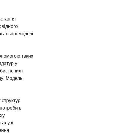
остання
повідного
агальної моделі
допомогою таких
идатур у
бистісних і
ду. Модель
 структур
 потреби в
уху
галузі.
ання