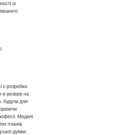
ості їх
рованого
ю
і є розробка
я в резерв на
, будучи для
творюючи
рофесії. Моделі
тих планів
ської думки.