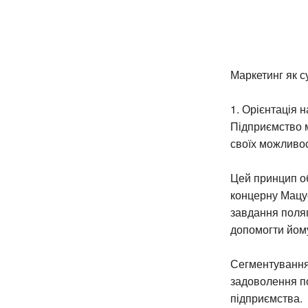
Маркетинг як с
1. Орієнтація 
Підприємство м
своїх можливос
Цей принцип о
концерну Мацус
завдання поляг
допомогти йому
Сегментування 
задоволення по
підприємства.