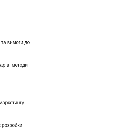
 та вимоги до
варів, методи
 маркетингу —
є розробки