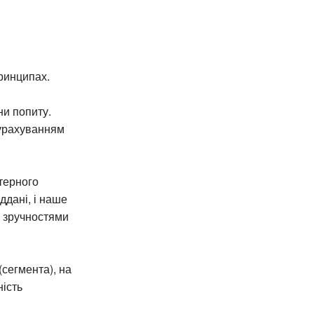
ринципах.
ни попиту.
 урахуванням
терного
ддані, і наше
я зручностями
сегмента), на
ність