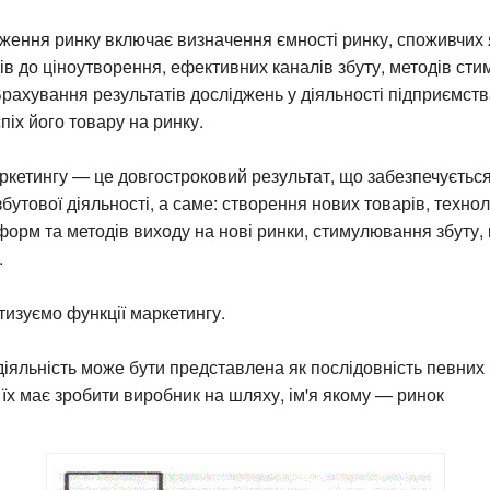
ження ринку включає визначення ємності ринку, споживчих 
дів до ціноутворення, ефективних каналів збуту, методів с
 Врахування результатів досліджень у діяльності підприємс
піх його товару на ринку.
ркетингу — це довгостроковий результат, що забезпечуєтьс
бутової діяльності, а саме: створення нових товарів, технол
орм та методів виходу на нові ринки, стимулювання збуту, 
.
тизуємо функції маркетингу.
іяльність може бути представлена як послідовність певних 
їх має зробити виробник на шляху, ім'я якому — ринок