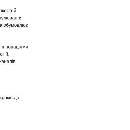
якостей
тимулювання
тва обумовлює
я інноваціями
огій,
каналів
кроків до