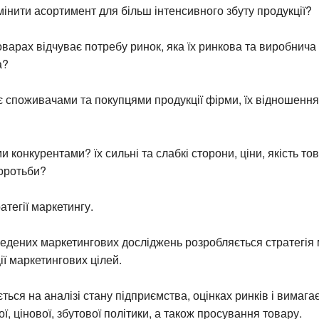
мінити асортимент для більш інтенсивного збуту продукції?
оварах відчуває потребу ринок, яка їх ринкова та виробнича
а?
є споживачами та покупцями продукції фірми, їх відношення
 конкурентами? їх сильні та слабкі сторони, ціни, якість то
боротьби?
атегії маркетингу.
едених маркетингових досліджень розробляється стратегія
ії маркетингових цілей.
ється на аналізі стану підприємства, оцінках ринків і вимага
ї, цінової, збутової політики, а також просування товару.