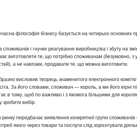
учасна філософія бізнесу базується на чотирьох основних п
на споживачів і гнучке реагування виробництва і збуту на змі
ає виготовляти те, що потрібно споживачам (безумовно, з
тей), а не навпаки, продавати те, що можна виготовити.
бразно висловив творець знаменитого електронного комп'ю
іта. За його словами, споживач — король, а ми його вірні пі
ає в тому, щоб по важливо і з якомога більшими для корол
 зробити вибір.
ринку передбачає виявлення конкретної групи споживачів (
треб якого через товари та послуги слід зорієнтувати діяль