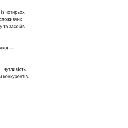
 із чотирьох
 споживчих
у та засобів
 якої —
і чутливість
и конкурентів.