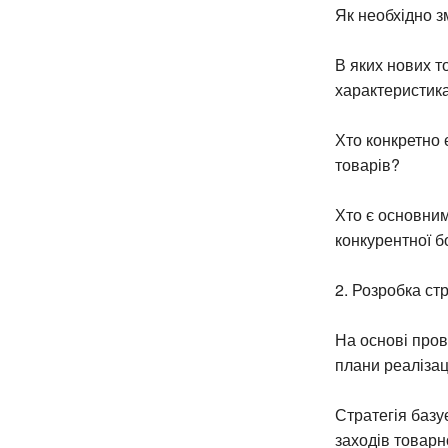
Як необхідно з
В яких нових т
характеристик
Хто конкретно 
товарів?
Хто є основними
конкурентної 
2. Розробка стр
На основі пров
плани реалізац
Стратегія базу
заходів товарно