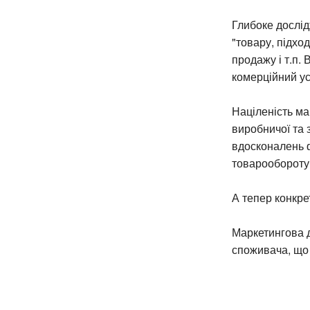
Глибоке дослід
"товару, підхо
продажу і т.п.
комерційний ус
Націленість ма
виробничої та з
вдосконалень ф
товарообороту
А тепер конкре
Маркетингова д
споживача, що 