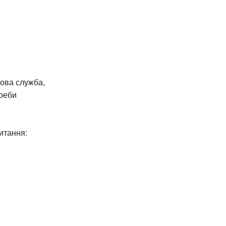
гова служба,
реби
итання: