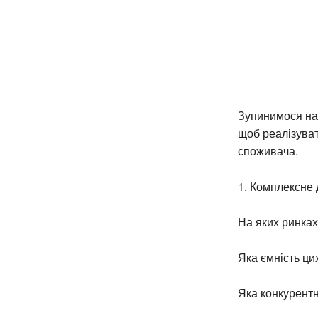
Зупинимося на 
щоб реалізува
споживача.
1. Комплексне 
На яких ринках
Яка ємність цих
Яка конкурентн