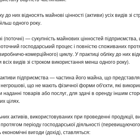
ку до них відносять майнові цінності (активи) усіх видів зі с
ільш одного року.
і (поточні) — сукупність майнових цінностей підприємства,
поточний господарський процес і повністю споживаних прот
виробничо-комерційного) циклу. У практиці обліку до них ві
ви всіх видів зі строком використання менш одного року).
 активи підприємства — частина його майна, що представл
 негрошові, що не мають фізичної форми об'єкти, які викор
и наданні товарів або послуг, для здачі в оренду іншим сто
их цілях.
них активів, використовуваних при проведенні продукції, ви
 протягом періоду господарської діяльності (перевищуючого 
 економічні вигоди (дохід), ставляться: