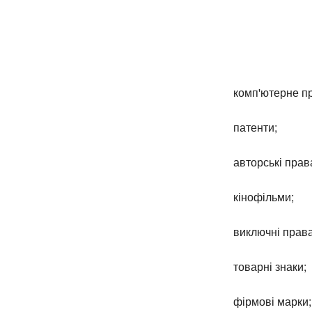
комп'ютерне п
патенти;
авторські прав
кінофільми;
виключні права
товарні знаки;
фірмові марки;