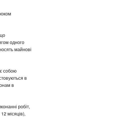
троком
 що
ягом одного
дносять майнові
яє собою
истовуються в
ронам в
конанні робіт,
12 місяців),