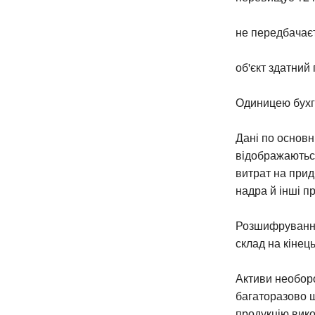
не передбачаєт
об'єкт здатний 
Одиницею бухга
Дані по основн
відображаються
витрат на прид
надра й інші п
Розшифрування 
склад на кінец
Активи необоро
багаторазово щ
продукцію вико