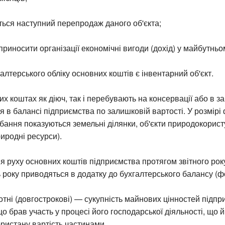
ься наступний перепродаж даного об'єкта;
приносити організації економічні вигоди (дохід) у майбутньо
лтерського обліку основних коштів є інвентарний об'єкт.
их коштах як діюч, так і перебувають на консервації або в за
 в балансі підприємства по залишковій вартості. У розмірі
бання показуються земельні ділянки, об'єкти природокорист
риродні ресурси).
руху основних коштів підприємства протягом звітного року,
ь року приводяться в додатку до бухгалтерського балансу (
тні (довгострокові) — сукупність майнових цінностей підпр
о брав участь у процесі його господарської діяльності, що 
ристану вартість частинами.