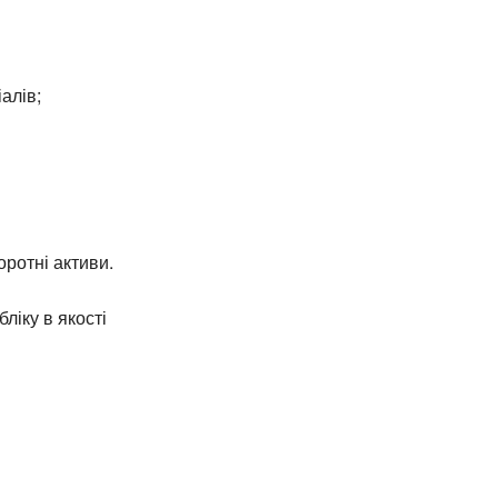
алів;
оротні активи.
ліку в якості