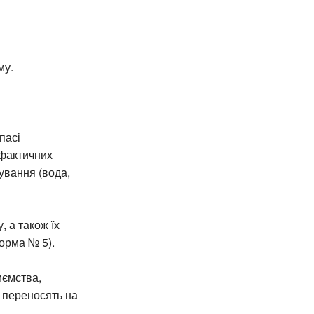
му.
пасі
 фактичних
ування (вода,
 а також їх
форма № 5).
иємства,
й переносять на