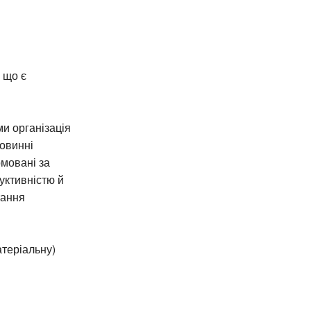
 що є
и організація
повинні
рмовані за
уктивністю й
тання
атеріальну)