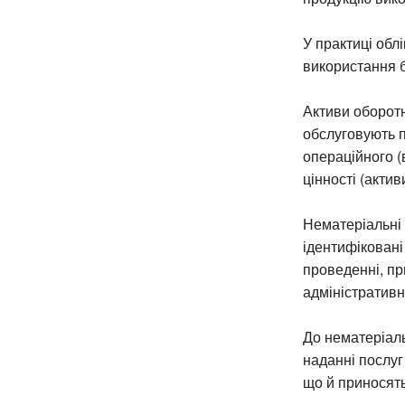
У практиці облі
використання б
Активи оборотн
обслуговують 
операційного (
цінності (акти
Нематеріальні
ідентифіковані
проведенні, пр
адміністративн
До нематеріаль
наданні послуг
що й приносять