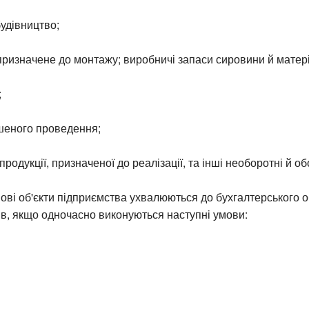
удівництво;
призначене до монтажу; виробничі запаси сировини й матері
;
шеного проведення;
продукції, призначеної до реалізації, та інші необоротні й об
ові об'єкти підприємства ухвалюються до бухгалтерського об
в, якщо одночасно виконуються наступні умови: