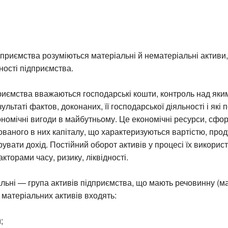
приємства розуміються матеріальні й нематеріальні активи,
ності підприємства.
иємства вважаються господарські кошти, контроль над яким
льтаті фактов, доконаних, її господарської діяльності і які 
ономічні вигоди в майбутньому. Це економічні ресурси, сфо
ованого в них капіталу, що характеризуються вартістю, прод
рувати дохід. Постійний оборот активів у процесі їх викорис
кторами часу, ризику, ліквідності.
льні — група активів підприємства, що мають речовинну (м
 матеріальних активів входять:
;