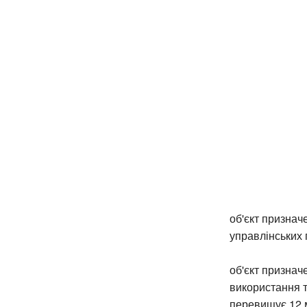
об'єкт признач
управлінських 
об'єкт признач
використання т
перевищує 12 м