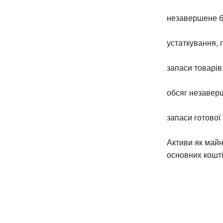
незавершене б
устаткування, 
запаси товарів
обсяг незавер
запаси готової 
Активи як майн
основних кошті