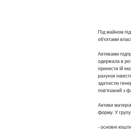
Під майном під
об'єктами влас
Активами підпр
одержала в резу
принести їй ек
рахунок інвест
здатністю гене
пов'язаний з фа
Активи матеріа
форму. У групу
- основні кошти