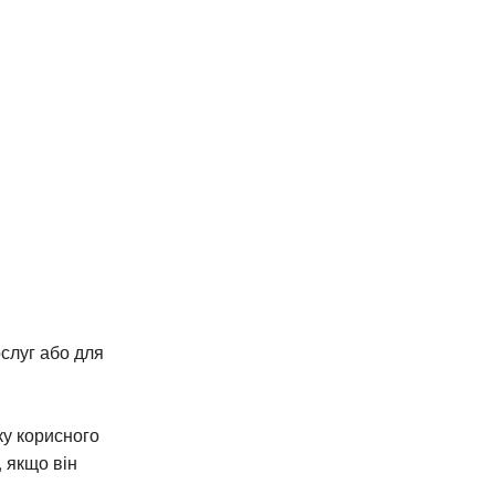
ослуг або для
ку корисного
 якщо він