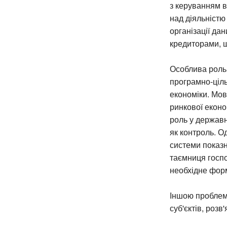
з керуванням в
над діяльніст
організації да
кредиторами, щ
Особлива роль
програмно-ціль
економіки. Мо
ринкової еконо
роль у державн
як контроль. О
системи показн
таємниця госпо
необхідне фор
Іншою проблем
суб'єктів, роз