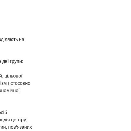
зділяють на
дві групи:
, цільової
ізм ( стосовно
ономічної
осіб
одія центру,
син, пов'язаних