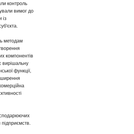
или контроль
ували вимог до
 із
уб'єкта.
ть методам
етворення
их компонентів
ає вирішальну
ської функції,
озширення
 комерційна
єктивності
осподарюючих
я підприємств.