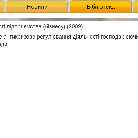
Новини
Бібліотека
ті підприємства (бізнесу) (2009)
е антикризове регулювання діяльності господарюючих
оди