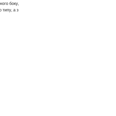
ного боку,
типу, а з