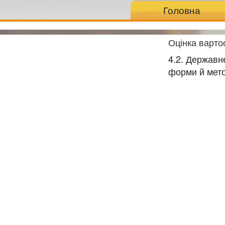
Головна
Оцінка вартос
4.2. Державн
форми й мет