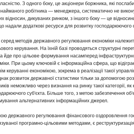
ласністю. З одного боку, це акціонери боржника, які послаб
ю найманого робітника — менеджера, систематично не викон
них відносин, дикуваних ринком, з іншого боку — це відносини
о надали додаткові ресурси для розвитку господарюючого с
 серед методів державного регулювання економіки належи
ового керування. На їхній базі проводяться структурні пер
ва йде про цільове формування насамперед інфраструктурн
міки. При цьому ключовій є інформаційна сфера, що відігр
ім керуванні економікою, зокрема в реалізації такої управлін
днак розвиток державної статистики тільки за допомогою р
иків неможливо через визнання на ринку такої категорії, як
дарюючого суб'єкта. Більше того, з метою забезпечення об'
мування альтернативних інформаційних джерел.
ою державного регулювання фінансового оздоровлення г
в'язуваної програмно-цільовими методами, є реструктуризаці