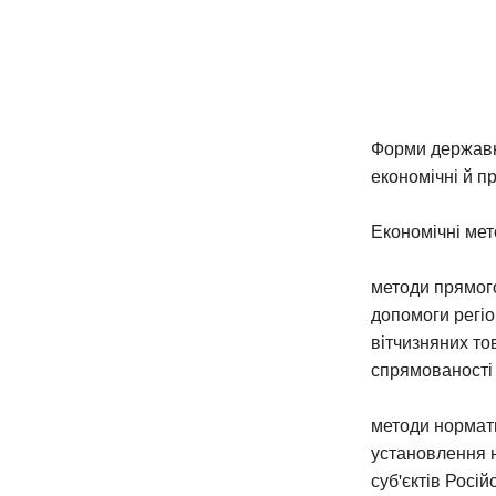
Форми державно
економічні й пр
Економічні мет
методи прямого
допомоги регіо
вітчизняних то
спрямованості т
методи нормати
установлення н
суб'єктів Росі