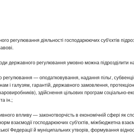
го регулювання діяльності господарюючих суб'єктів підро
авові.
оди державного регулювання умовно можна підрозділити на 
 регулювання — оподатковування, надання пільг, субвенцій
нам і галузям, гарантій, державного замовлення, протекціон
варовиробників), здійснення цільових програм соціально-ек
а ін.;
вного впливу — законотворчість в економічній сфері як сп
орм взаємодії господарюючих суб'єктів, міжбюджетна взаєм
йської Федерації й муніципальних утворів, формування відно