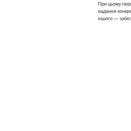
При цьому пере
надання конкр
іншого — забез