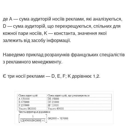
де А — сума аудиторій носіїв реклами, які аналізуються,
D — сума аудиторій, що перехрещуються, спільних для
кожної пари носіїв, K — константа, значення якої
залежить від засобу інформації.
Наведемо приклад розрахунків французьких спеціалістів
з рекламного менеджменту.
Є три носії реклами — D, E, F; K дорівнює 1,2.