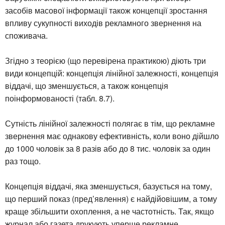
засобів масової інформації також концепції зростання
впливу сукупності виходів рекламного звернення на
споживача.
Згідно з теорією (що перевірена практикою) діють три
види концепцій: концепція лінійної залежності, концепція
віддачі, що зменшується, а також концепція
поінформованості (табл. 8.7).
Сутність лінійної залежності полягає в тім, що рекламне
звернення має однакову ефективність, коли воно дійшло
до 1000 чоловік за 8 разів або до 8 тис. чоловік за один
раз тощо.
Концепція віддачі, яка зменшується, базується на тому,
що перший показ (пред’явлення) є найдійовішим, а тому
краще збільшити охоплення, а не частотність. Так, якщо
журнал або газета друкують уперше рекламне