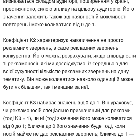
визначається складом аудиторії, поширенням у країні,
престижністю, силою впливу на цільову аудиторію. Його
значення залежить також від наявності й можливості
повторень і може коливатися від 0 до 1.
Коефіцієнт K2 характеризує накопичення не просто
рекламних звернень, а саме рекламних звернень
конкурентів. Його можна розрахувати, якщо співвіднести
ті рекламоносії, які ми досліджуємо, із середньою для
всієї сукупності кількістю рекламних звернень на дану
тематику. Він може коливатися навколо одиниці й може
бути як більшим, так і меншим за неї.
Коефіцієнт K3 набирає значень від 0 до 1. Він ураховує,
чи рекламоносій спеціально призначений для реклами
(тоді K3 = 1), чи ні (тоді значення його може коливатися
від 0 до 1; ближче до 0 його значення буде тоді, коли
носій майже не дає рекламних звернень; ближче до 1 —