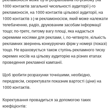
1000 контактів загальної чисельності аудиторії j-го
рекламоносія, на 1000 контактів цільової аудиторії, на
1000 контактів з j-м рекламоносієм, який може належати
телебаченню, радіо, друкованим засобам інформації
тощо; по-третє, питому вагу площі, яка надається
окремими носіями для реклами, і, по-четверте, кількість
рекламних звернень конкуруючих фірм у номері (показі)
тощо. Не враховується також ступінь рекламного тиску
окремих носіїв на цільову аудиторію на різних етапах
проведення рекламної кампанії.
Щоб зробити розрахунки точнішими, необхідно,
передовсім, скоректувати показник вартості (ціни) на
1000 контактів.
Коректування провадиться за допомогою таких
коефіцієнтів: