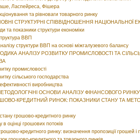
ааше, Ласпейреса, Фішера
кціонування та рівноваги товарного ринку
СНОВНІ СТРУКТУРНІ СПІВВІДНОШЕННЯ НАЦІОНАЛЬНОЇ Е
иди та показники структури економіки
структура ВВП
аналізу структури ВВП на основі міжгалузевого балансу
ЕТОДИКА АНАЛІЗУ РОЗВИТКУ ПРОМИСЛОВОСТІ ТА СІЛЬС
ВА
звитку промисловості
звитку сільського господарства
 ефективності виробництва
. МЕТОДОЛОГІЧНІ ОСНОВИ АНАЛІЗУ ФІНАНСОВОГО РИНКУ
РОШОВО-КРЕДИТНИЙ РИНОК: ПОКАЗНИКИ СТАНУ ТА МЕТ
 стану грошово-кредитного ринку
у в оцінці грошових потоків
 грошово-кредитного ринку: визначення пропозиції грошей і 
язок грошово-кредитного та товарного ринків