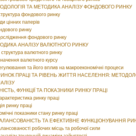
ЕТОДОЛОГІЯ ТА МЕТОДИКА АНАЛІЗУ ФОНДОВОГО РИНКУ
а структура фондового ринку
иди цінних паперів
ондового ринку
 дослідження фондового ринку
ЕТОДИКА АНАЛІЗУ ВАЛЮТНОГО РИНКУ
та структура валютного ринку
значення валютного курсу
егулювання та його вплив на макроекономічні процеси
 РИНОК ПРАЦІ ТА РІВЕНЬ ЖИТТЯ НАСЕЛЕННЯ: МЕТОДОЛ
АЛІЗУ
ТНІСТЬ, ФУНКЦІЇ ТА ПОКАЗНИКИ РИНКУ ПРАЦІ
характеристика ринку праці
ція ринку праці
омічні показники стану ринку праці
ЗБАЛАНСОВАНІСТЬ ТА ЕФЕКТИВНЕ ФУНКЦІОНУВАННЯ РИ
алансованості робочих місць та робочої сили
 аналізу тенденцій динаміки зайнятості