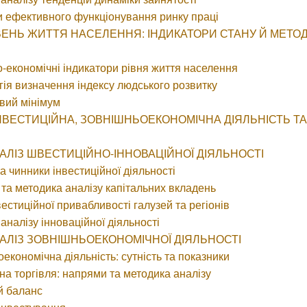
и ефективного функціонування ринку праці
РІВЕНЬ ЖИТТЯ НАСЕЛЕННЯ: ІНДИКАТОРИ СТАНУ Й МЕТОД
о-економічні індикатори рівня життя населення
гія визначення індексу людського розвитку
вий мінімум
ІНВЕСТИЦІЙНА, ЗОВНІШНЬОЕКОНОМІЧНА ДІЯЛЬНІСТЬ Т
НАЛІЗ ШВЕСТИЦІЙНО-ІННОВАЦІЙНОЇ ДІЯЛЬНОСТІ
та чинники інвестиційної діяльності
 та методика аналізу капітальних вкладень
вестиційної привабливості галузей та регіонів
аналізу інноваційної діяльності
АНАЛІЗ ЗОВНІШНЬОЕКОНОМІЧНОЇ ДІЯЛЬНОСТІ
оекономічна діяльність: сутність та показники
на торгівля: напрями та методика аналізу
й баланс